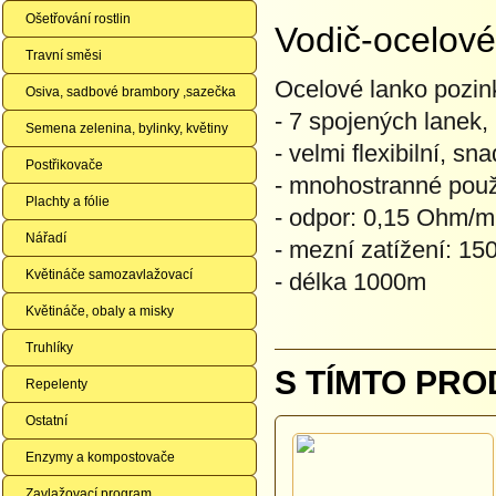
Ošetřování rostlin
Vodič-ocelov
Travní směsi
Ocelové lanko pozink
Osiva, sadbové brambory ,sazečka
- 7 spojených lanek
Semena zelenina, bylinky, květiny
- velmi flexibilní, sn
Postřikovače
- mnohostranné použit
Plachty a fólie
- odpor: 0,15 Ohm/m
Nářadí
- mezní zatížení: 15
Květináče samozavlažovací
- délka 1000m
Květináče, obaly a misky
Truhlíky
S TÍMTO PRO
Repelenty
Ostatní
Enzymy a kompostovače
Zavlažovací program