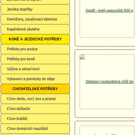
Jezírka doplňky
Demižony, zavařovací sklenice
Kapénková závlaha
KONĚ A JEZDECKÉ POTŘEBY
Potřeby pro jezdce
Potřeby pro koně
Výživa a zdraví koní
Vybavení a pomůcky do stáje
CHOVATELSKÉ POTŘEBY
Chov skotu, ovcí, koz a prasat
Chov drůbeže
Chov králíků
Chov domácích mazlíčků