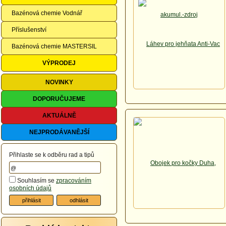
Bazénová chemie Vodnář
Příslušenství
Bazénová chemie MASTERSIL
VÝPRODEJ
NOVINKY
DOPORUČUJEME
AKTUÁLNĚ
NEJPRODÁVANĚJŠÍ
Přihlaste se k odběru rad a tipů
Souhlasím se
zpracováním
osobních údajů