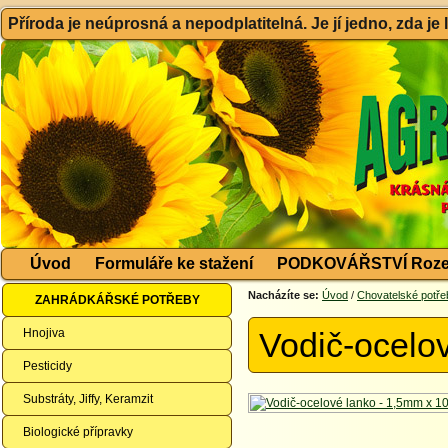
Příroda je neúprosná a nepodplatitelná. Je jí jedno, zda je
Úvod
Formuláře ke stažení
PODKOVÁŘSTVÍ Roze
Nacházíte se:
Úvod
/
Chovatelské potře
ZAHRÁDKÁŘSKÉ POTŘEBY
Hnojiva
Vodič-ocelo
Pesticidy
Substráty, Jiffy, Keramzit
Biologické přípravky