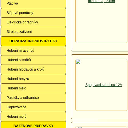
Ptactvo
Stájové pomůcky
Elektrické ohradníky
Stroje a zařízení
DERATIZAČNÍ PROSTŘEDKY
Hubení mravenců
Hubení slimáků
Hubení hlodavců a krtků
Hubení hmyzu
Hubení mšic
Pastičky a odhaněče
Odpuzovače
Hubení molů
BAZÉNOVÉ PŘÍPRAVKY