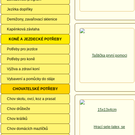
Jezírka doplňky
Demižony, zavařovací sklenice
Kapénková závlaha
KONĚ A JEZDECKÉ POTŘEBY
Potřeby pro jezdce
Potřeby pro koně
Výživa a zdraví koní
Vybavení a pomůcky do stáje
CHOVATELSKÉ POTŘEBY
Chov skotu, ovcí, koz a prasat
Chov drůbeže
Chov králíků
Chov domácích mazlíčků