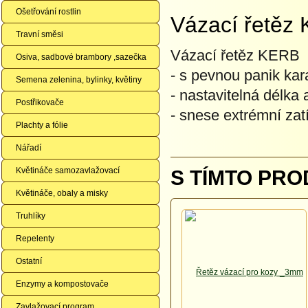
Ošetřování rostlin
Vázací řetěz
Travní směsi
Vázací řetěz KERB
Osiva, sadbové brambory ,sazečka
- s pevnou panik kar
Semena zelenina, bylinky, květiny
- nastavitelná délka
Postřikovače
- snese extrémní zat
Plachty a fólie
Nářadí
Květináče samozavlažovací
S TÍMTO PRO
Květináče, obaly a misky
Truhlíky
Repelenty
Ostatní
Enzymy a kompostovače
Zavlažovací program