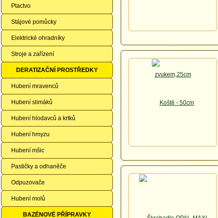
Ptactvo
Stájové pomůcky
Elektrické ohradníky
Stroje a zařízení
DERATIZAČNÍ PROSTŘEDKY
Hubení mravenců
Hubení slimáků
Hubení hlodavců a krtků
Hubení hmyzu
Hubení mšic
Pastičky a odhaněče
Odpuzovače
Hubení molů
BAZÉNOVÉ PŘÍPRAVKY