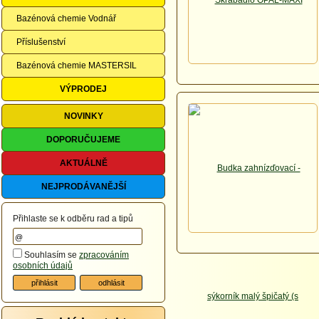
Bazénová chemie Vodnář
Příslušenství
Bazénová chemie MASTERSIL
VÝPRODEJ
NOVINKY
DOPORUČUJEME
AKTUÁLNĚ
NEJPRODÁVANĚJŠÍ
Přihlaste se k odběru rad a tipů
Souhlasím se
zpracováním
osobních údajů