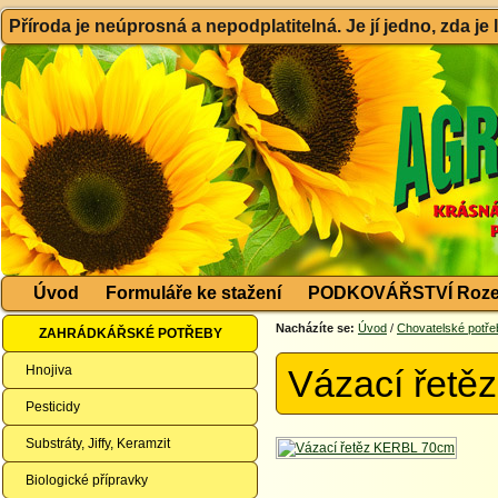
Příroda je neúprosná a nepodplatitelná. Je jí jedno, zda je
Úvod
Formuláře ke stažení
PODKOVÁŘSTVÍ Roze
Nacházíte se:
Úvod
/
Chovatelské potře
ZAHRÁDKÁŘSKÉ POTŘEBY
Hnojiva
Vázací řet
Pesticidy
Substráty, Jiffy, Keramzit
Biologické přípravky