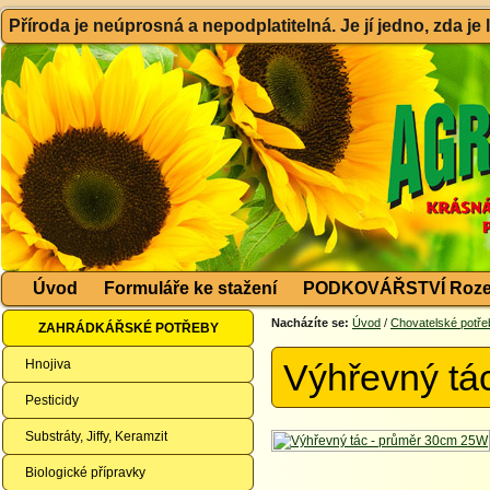
Příroda je neúprosná a nepodplatitelná. Je jí jedno, zda je
Úvod
Formuláře ke stažení
PODKOVÁŘSTVÍ Roze
Nacházíte se:
Úvod
/
Chovatelské potře
ZAHRÁDKÁŘSKÉ POTŘEBY
Hnojiva
Výhřevný tá
Pesticidy
Substráty, Jiffy, Keramzit
Biologické přípravky