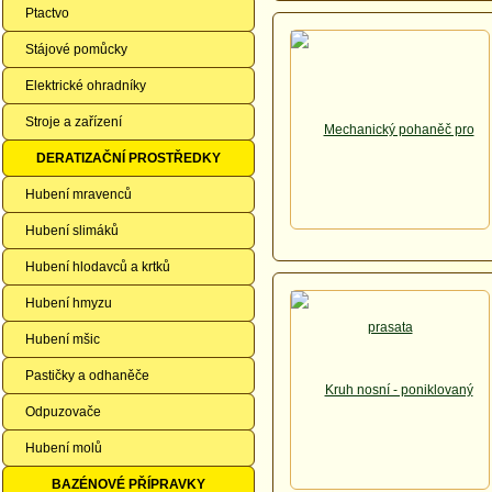
Ptactvo
Stájové pomůcky
Elektrické ohradníky
Stroje a zařízení
DERATIZAČNÍ PROSTŘEDKY
Hubení mravenců
Hubení slimáků
Hubení hlodavců a krtků
Hubení hmyzu
Hubení mšic
Pastičky a odhaněče
Odpuzovače
Hubení molů
BAZÉNOVÉ PŘÍPRAVKY