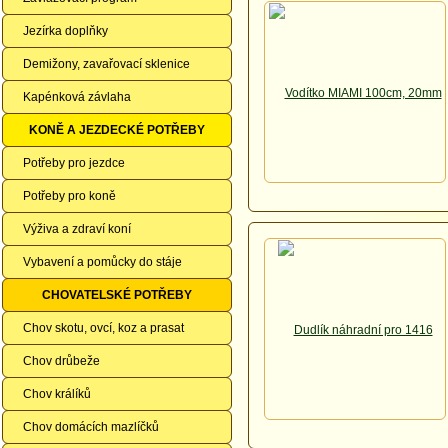
Jezírka doplňky
Demižony, zavařovací sklenice
Kapénková závlaha
KONĚ A JEZDECKÉ POTŘEBY
Potřeby pro jezdce
Potřeby pro koně
Výživa a zdraví koní
Vybavení a pomůcky do stáje
CHOVATELSKÉ POTŘEBY
Chov skotu, ovcí, koz a prasat
Chov drůbeže
Chov králíků
Chov domácích mazlíčků