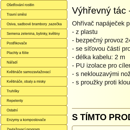
Ošetřování rostlin
Výhřevný tác
Travní směsi
Ohřívač napáječek p
Osiva, sadbové brambory ,sazečka
- z plastu
Semena zelenina, bylinky, květiny
- bezpečný provoz 2
Postřikovače
- se síťovou částí pr
Plachty a fólie
- délka kabelu: 2 m
Nářadí
- PU izolace pro cíl
Květináče samozavlažovací
- s neklouzavými no
- s proužky proti kl
Květináče, obaly a misky
Truhlíky
Repelenty
Ostatní
S TÍMTO PRO
Enzymy a kompostovače
Zavlažovací program