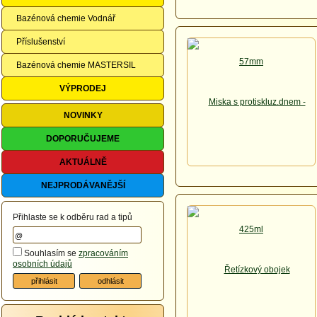
Bazénová chemie Vodnář
Příslušenství
Bazénová chemie MASTERSIL
VÝPRODEJ
NOVINKY
DOPORUČUJEME
AKTUÁLNĚ
NEJPRODÁVANĚJŠÍ
Přihlaste se k odběru rad a tipů
Souhlasím se
zpracováním
osobních údajů