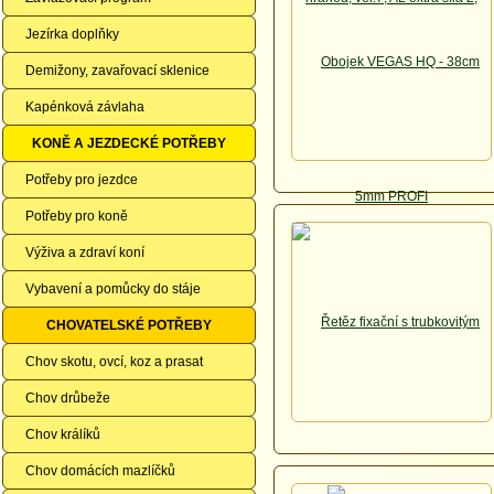
Jezírka doplňky
Demižony, zavařovací sklenice
Kapénková závlaha
KONĚ A JEZDECKÉ POTŘEBY
Potřeby pro jezdce
Potřeby pro koně
Výživa a zdraví koní
Vybavení a pomůcky do stáje
CHOVATELSKÉ POTŘEBY
Chov skotu, ovcí, koz a prasat
Chov drůbeže
Chov králíků
Chov domácích mazlíčků