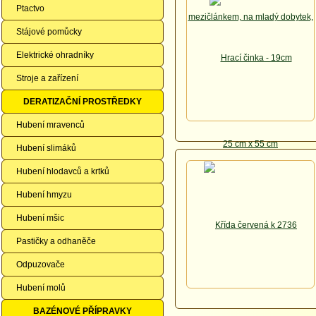
Ptactvo
Stájové pomůcky
Elektrické ohradníky
Stroje a zařízení
DERATIZAČNÍ PROSTŘEDKY
Hubení mravenců
Hubení slimáků
Hubení hlodavců a krtků
Hubení hmyzu
Hubení mšic
Pastičky a odhaněče
Odpuzovače
Hubení molů
BAZÉNOVÉ PŘÍPRAVKY