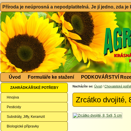
Příroda je neúprosná a nepodplatitelná. Je jí jedno, zda je
Úvod
Formuláře ke stažení
PODKOVÁŘSTVÍ Roze
Nacházíte se:
Úvod
/
Chovatelské potře
ZAHRÁDKÁŘSKÉ POTŘEBY
Hnojiva
Zrcátko dvojité, 
Pesticidy
Substráty, Jiffy, Keramzit
Biologické přípravky