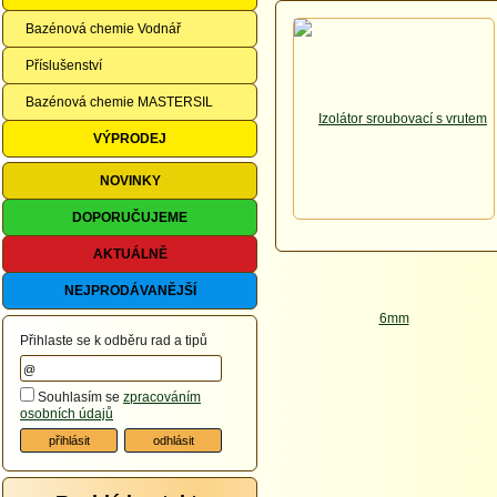
Bazénová chemie Vodnář
Příslušenství
Bazénová chemie MASTERSIL
VÝPRODEJ
NOVINKY
DOPORUČUJEME
AKTUÁLNĚ
NEJPRODÁVANĚJŠÍ
Přihlaste se k odběru rad a tipů
Souhlasím se
zpracováním
osobních údajů