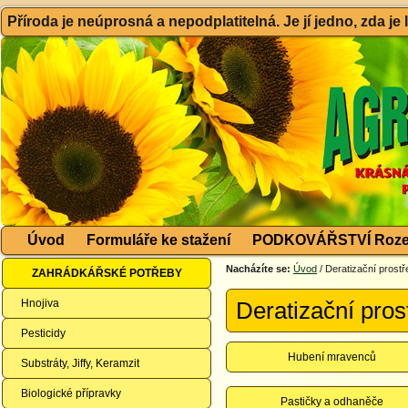
Příroda je neúprosná a nepodplatitelná. Je jí jedno, zda je
Úvod
Formuláře ke stažení
PODKOVÁŘSTVÍ Roze
Nacházíte se:
Úvod
/ Deratizační prost
ZAHRÁDKÁŘSKÉ POTŘEBY
Hnojiva
Deratizační pros
Pesticidy
Hubení mravenců
Substráty, Jiffy, Keramzit
Biologické přípravky
Pastičky a odhaněče