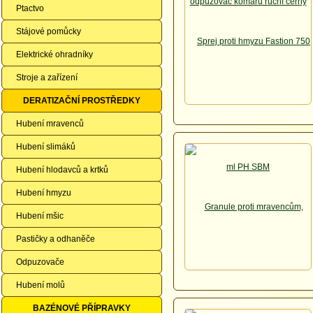
Ptactvo
Stájové pomůcky
Elektrické ohradníky
Stroje a zařízení
DERATIZAČNÍ PROSTŘEDKY
Hubení mravenců
Hubení slimáků
Hubení hlodavců a krtků
Hubení hmyzu
Hubení mšic
Pastičky a odhaněče
Odpuzovače
Hubení molů
BAZÉNOVÉ PŘÍPRAVKY