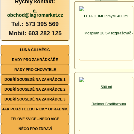
Rychlý kontakt:
e-
obchod@iagromarket.cz
Tel.: 573 395 569
Mobil: 603 282 125
LUNA ČILI MĚSÍC
RADY PRO ZAHRÁDKÁŘE
RADY PRO CHOVATELE
DOBŘÍ SOUSEDÉ NA ZAHRÁDCE 1
DOBŘÍ SOUSEDÉ NA ZAHRÁDCE 2
DOBŘÍ SOUSEDÉ NA ZAHRÁDCE 3
JAK POUŽÍT ELEKTRICKÝ OHRADNÍK
TĚLOVÉ SVÍCE - NĚCO VÍCE
NĚCO PRO ZDRAVÍ