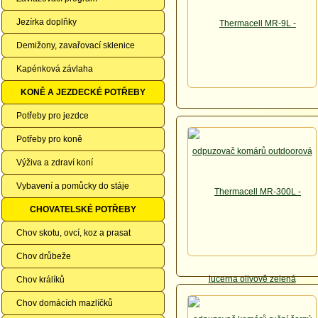
Jezírka doplňky
Demižony, zavařovací sklenice
Kapénková závlaha
KONĚ A JEZDECKÉ POTŘEBY
Potřeby pro jezdce
Potřeby pro koně
Výživa a zdraví koní
Vybavení a pomůcky do stáje
CHOVATELSKÉ POTŘEBY
Chov skotu, ovcí, koz a prasat
Chov drůbeže
Chov králíků
Chov domácích mazlíčků