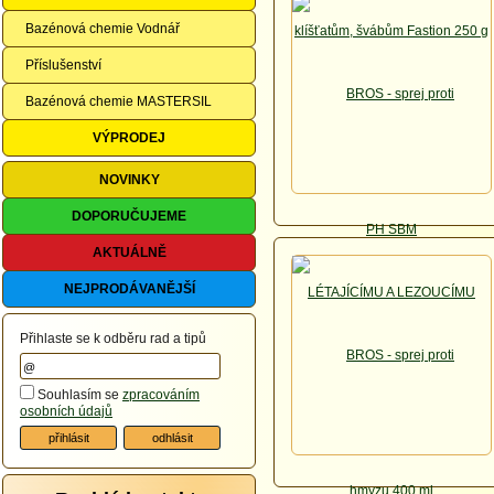
Bazénová chemie Vodnář
Příslušenství
Bazénová chemie MASTERSIL
VÝPRODEJ
NOVINKY
DOPORUČUJEME
AKTUÁLNĚ
NEJPRODÁVANĚJŠÍ
Přihlaste se k odběru rad a tipů
Souhlasím se
zpracováním
osobních údajů