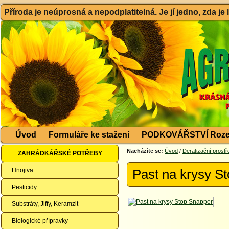
Příroda je neúprosná a nepodplatitelná. Je jí jedno, zda je
Úvod
Formuláře ke stažení
PODKOVÁŘSTVÍ Roze
Nacházíte se:
Úvod
/
Deratizační prost
ZAHRÁDKÁŘSKÉ POTŘEBY
Hnojiva
Past na krysy S
Pesticidy
Substráty, Jiffy, Keramzit
Biologické přípravky