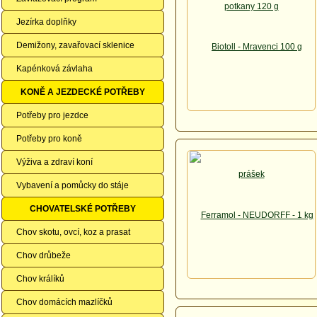
Jezírka doplňky
Demižony, zavařovací sklenice
Kapénková závlaha
KONĚ A JEZDECKÉ POTŘEBY
Potřeby pro jezdce
Potřeby pro koně
Výživa a zdraví koní
Vybavení a pomůcky do stáje
CHOVATELSKÉ POTŘEBY
Chov skotu, ovcí, koz a prasat
Chov drůbeže
Chov králíků
Chov domácích mazlíčků