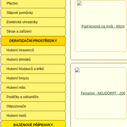
Ptactvo
Stájové pomůcky
Elektrické ohradníky
Stroje a zařízení
DERATIZAČNÍ PROSTŘEDKY
Hubení mravenců
Hubení slimáků
Hubení hlodavců a krtků
Hubení hmyzu
Hubení mšic
Pastičky a odhaněče
Odpuzovače
Hubení molů
BAZÉNOVÉ PŘÍPRAVKY