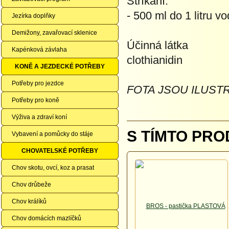
Stříkání:
- 500 ml do 1 litru v
Jezírka doplňky
Demižony, zavařovací sklenice
Účinná látka
Kapénková závlaha
clothianidin
KONĚ A JEZDECKÉ POTŘEBY
Potřeby pro jezdce
FOTA JSOU ILUSTR
Potřeby pro koně
Výživa a zdraví koní
S TÍMTO PRO
Vybavení a pomůcky do stáje
CHOVATELSKÉ POTŘEBY
Chov skotu, ovcí, koz a prasat
Chov drůbeže
Chov králíků
Chov domácích mazlíčků