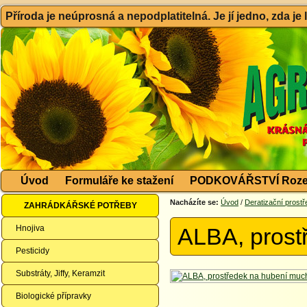
Příroda je neúprosná a nepodplatitelná. Je jí jedno, zda je
Úvod
Formuláře ke stažení
PODKOVÁŘSTVÍ Roze
Nacházíte se:
Úvod
/
Deratizační prost
ZAHRÁDKÁŘSKÉ POTŘEBY
Hnojiva
ALBA, prost
Pesticidy
Substráty, Jiffy, Keramzit
Biologické přípravky