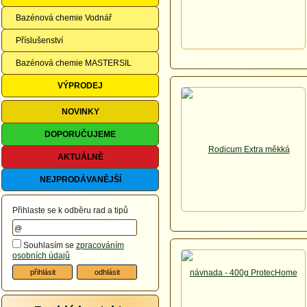
Bazénová chemie Vodnář
Příslušenství
Bazénová chemie MASTERSIL
VÝPRODEJ
NOVINKY
DOPORUČUJEME
AKTUÁLNĚ
NEJPRODÁVANĚJŠÍ
Přihlaste se k odběru rad a tipů
Souhlasím se
zpracováním
osobních údajů