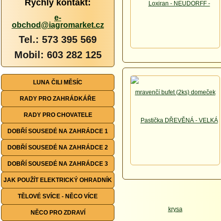
Rychlý kontakt:
e-
obchod@iagromarket.cz
Tel.: 573 395 569
Mobil: 603 282 125
LUNA ČILI MĚSÍC
RADY PRO ZAHRÁDKÁŘE
RADY PRO CHOVATELE
DOBŘÍ SOUSEDÉ NA ZAHRÁDCE 1
DOBŘÍ SOUSEDÉ NA ZAHRÁDCE 2
DOBŘÍ SOUSEDÉ NA ZAHRÁDCE 3
JAK POUŽÍT ELEKTRICKÝ OHRADNÍK
TĚLOVÉ SVÍCE - NĚCO VÍCE
NĚCO PRO ZDRAVÍ