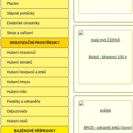
Ptactvo
Stájové pomůcky
Elektrické ohradníky
Stroje a zařízení
DERATIZAČNÍ PROSTŘEDKY
Hubení mravenců
Hubení slimáků
Hubení hlodavců a krtků
Hubení hmyzu
Hubení mšic
Pastičky a odhaněče
Odpuzovače
Hubení molů
BAZÉNOVÉ PŘÍPRAVKY