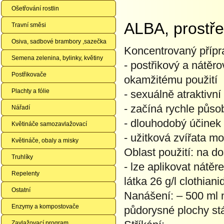
Ošetřování rostlin
ALBA, prostře
Travní směsi
Osiva, sadbové brambory ,sazečka
Koncentrovaný příp
Semena zelenina, bylinky, květiny
- postřikový a nátěr
Postřikovače
okamžitému použití
Plachty a fólie
- sexuálně atraktivn
- začíná rychle působ
Nářadí
- dlouhodobý účinek 
Květináče samozavlažovací
- užitková zvířata m
Květináče, obaly a misky
Oblast použití: na d
Truhlíky
- lze aplikovat nátě
Repelenty
látka 26 g/l clothiani
Ostatní
Nanášení: – 500 ml 
Enzymy a kompostovače
půdorysné plochy stá
Zavlažovací program