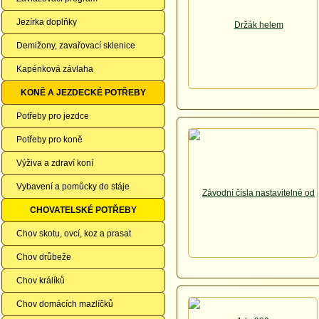
Jezírka doplňky
Demižony, zavařovací sklenice
Kapénková závlaha
KONĚ A JEZDECKÉ POTŘEBY
Potřeby pro jezdce
Potřeby pro koně
Výživa a zdraví koní
Vybavení a pomůcky do stáje
CHOVATELSKÉ POTŘEBY
Chov skotu, ovcí, koz a prasat
Chov drůbeže
Chov králíků
Chov domácích mazlíčků