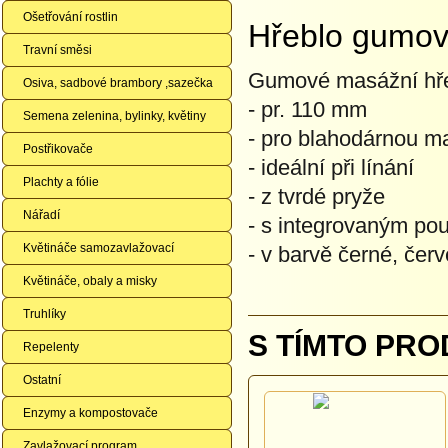
Ošetřování rostlin
Hřeblo gumov
Travní směsi
Gumové masážní hř
Osiva, sadbové brambory ,sazečka
- pr. 110 mm
Semena zelenina, bylinky, květiny
- pro blahodárnou m
Postřikovače
- ideální při línání
Plachty a fólie
- z tvrdé pryže
Nářadí
- s integrovaným po
Květináče samozavlažovací
- v barvě černé, čer
Květináče, obaly a misky
Truhlíky
S TÍMTO PRO
Repelenty
Ostatní
Enzymy a kompostovače
Zavlažovací program