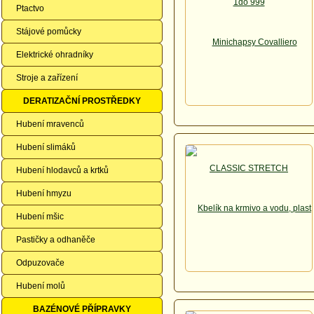
Ptactvo
Stájové pomůcky
Elektrické ohradníky
Stroje a zařízení
DERATIZAČNÍ PROSTŘEDKY
Hubení mravenců
Hubení slimáků
Hubení hlodavců a krtků
Hubení hmyzu
Hubení mšic
Pastičky a odhaněče
Odpuzovače
Hubení molů
BAZÉNOVÉ PŘÍPRAVKY