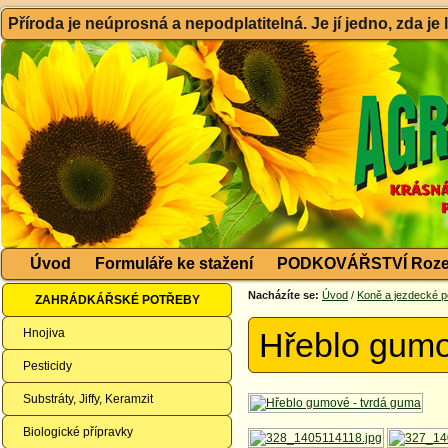
Příroda je neúprosná a nepodplatitelná. Je jí jedno, zda je
Úvod
Formuláře ke stažení
PODKOVÁŘSTVÍ Roze
Nacházíte se:
Úvod
/
Koně a jezdecké p
ZAHRÁDKÁŘSKÉ POTŘEBY
Hnojiva
Hřeblo gumo
Pesticidy
Substráty, Jiffy, Keramzit
Biologické přípravky