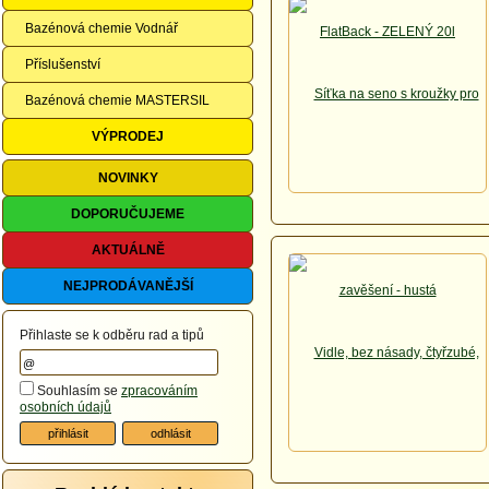
Bazénová chemie Vodnář
Příslušenství
Bazénová chemie MASTERSIL
VÝPRODEJ
NOVINKY
DOPORUČUJEME
AKTUÁLNĚ
NEJPRODÁVANĚJŠÍ
Přihlaste se k odběru rad a tipů
Souhlasím se
zpracováním
osobních údajů