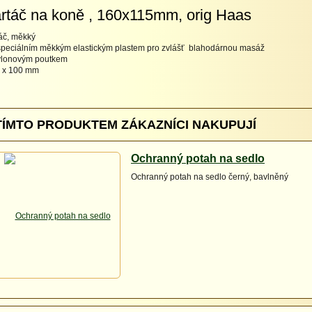
rtáč na koně , 160x115mm, orig Haas
áč, měkký
speciálním měkkým elastickým plastem pro zvlášť blahodárnou masáž
ylonovým poutkem
 x 100 mm
TÍMTO PRODUKTEM ZÁKAZNÍCI NAKUPUJÍ
Ochranný potah na sedlo
Ochranný potah na sedlo černý, bavlněný