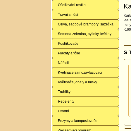
Ka
Ošetřování rostlin
Travní směsi
Kart
-se 
Osiva, sadbové brambory ,sazečka
-s n
-160
Semena zelenina, bylinky, květiny
Postřikovače
S 
Plachty a fólie
Nářadí
Květináče samozavlažovací
Květináče, obaly a misky
Truhlíky
Repelenty
Ostatní
Enzymy a kompostovače
Zavlažovací program