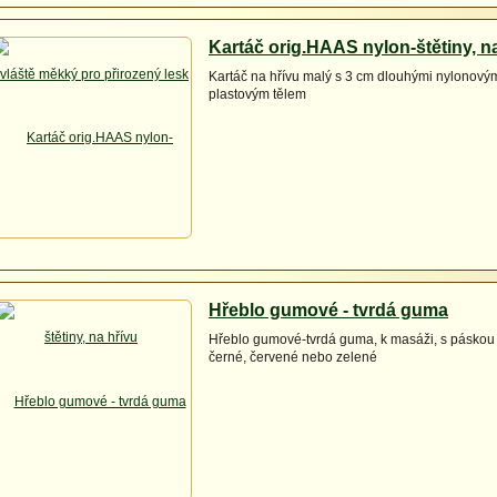
Kartáč orig.HAAS nylon-štětiny, n
Kartáč na hřívu malý s 3 cm dlouhými nylonovým
plastovým tělem
Hřeblo gumové - tvrdá guma
Hřeblo gumové-tvrdá guma, k masáži, s páskou 
černé, červené nebo zelené