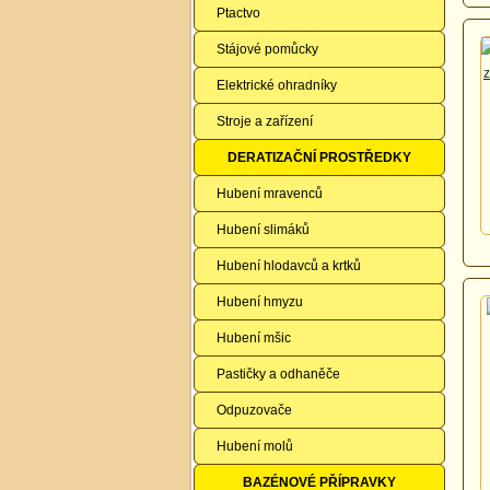
Ptactvo
Stájové pomůcky
Elektrické ohradníky
Stroje a zařízení
DERATIZAČNÍ PROSTŘEDKY
Hubení mravenců
Hubení slimáků
Hubení hlodavců a krtků
Hubení hmyzu
Hubení mšic
Pastičky a odhaněče
Odpuzovače
Hubení molů
BAZÉNOVÉ PŘÍPRAVKY