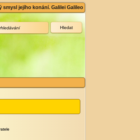
 smysl jejího konání. Galilei Galileo
atele