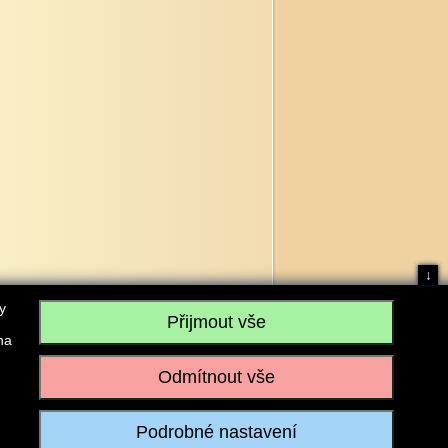
↓
y
na
, IČO: 28304845, se sídlem č.p. 17, 768 75 Loukov
u vedeném Krajským soudem v Brně, sp. zn. C 59979
iagromarket.cz
, Mobil: 603 525 615, Tel: 573 395 569
ánek je dovoleno pouze se souhlasem provozovatele.
Realizace:
w-software.com