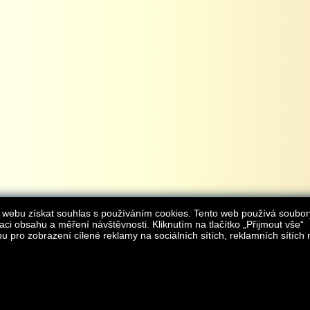
 webu získat souhlas s používáním cookies. Tento web používá soubor
aci obsahu a měření návštěvnosti. Kliknutím na tlačítko „Přijmout vše“
 pro zobrazení cílené reklamy na sociálních sítích, reklamních sítích 
Provozovatelem internetového obchodu
iAgromarket.cz
je AGROMARKET IRSI s.r.o.
zapsaná v obchodním rejstřík
Kontakt:
e-obchod@
© 2013 iAgromarket.cz - všechna práva vyhrazena, kopírování obsahu str