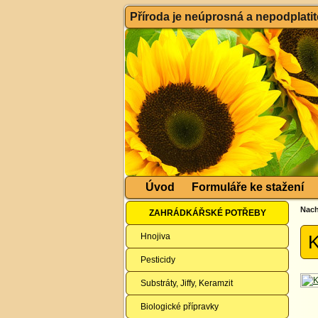
Příroda je neúprosná a nepodplatitel
Úvod
Formuláře ke stažení
Nach
ZAHRÁDKÁŘSKÉ POTŘEBY
Hnojiva
K
Pesticidy
Substráty, Jiffy, Keramzit
Biologické přípravky