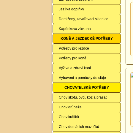
Jezírka doplňky
Demižony, zavařovací sklenice
Kapénková závlaha
KONĚ A JEZDECKÉ POTŘEBY
Potřeby pro jezdce
Potřeby pro koně
Výživa a zdraví koní
Vybavení a pomůcky do stáje
CHOVATELSKÉ POTŘEBY
Chov skotu, ovcí, koz a prasat
Chov drůbeže
Chov králíků
Chov domácích mazlíčků