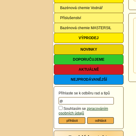
Bazénová chemie Vodnář
Příslušenství
Bazénová chemie MASTERSIL
VÝPRODEJ
NOVINKY
DOPORUČUJEME
AKTUÁLNĚ
NEJPRODÁVANĚJŠÍ
Přihlaste se k odběru rad a tipů
Souhlasím se
zpracováním
osobních údajů