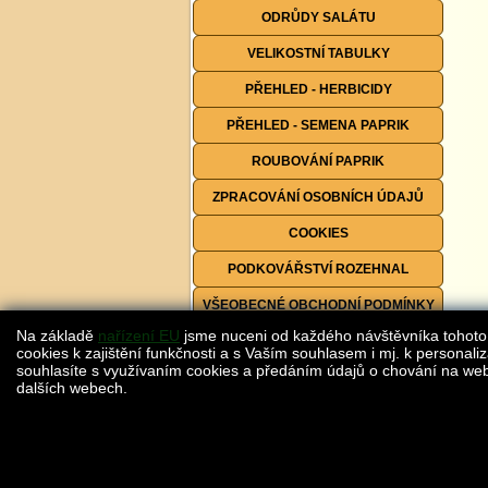
ODRŮDY SALÁTU
VELIKOSTNÍ TABULKY
PŘEHLED - HERBICIDY
PŘEHLED - SEMENA PAPRIK
ROUBOVÁNÍ PAPRIK
ZPRACOVÁNÍ OSOBNÍCH ÚDAJŮ
COOKIES
PODKOVÁŘSTVÍ ROZEHNAL
VŠEOBECNÉ OBCHODNÍ PODMÍNKY
Na základě
nařízení EU
jsme nuceni od každého návštěvníka tohoto
FORMULÁŘE KE STAŽENÍ
cookies k zajištění funkčnosti a s Vaším souhlasem i mj. k personaliz
souhlasíte s využívaním cookies a předáním údajů o chování na webu
dalších webech.