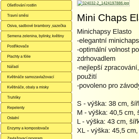
Ošetřování rostlin
Mini Chaps El
Travní směsi
Osiva, sadbové brambory ,sazečka
Minichapsy Elasto
Semena zelenina, bylinky, květiny
-elegantní minichap
Postřikovače
-optimální volnost p
Plachty a fólie
zdrhovadlem
-nejlepší zpracování,
Nářadí
použití
Květináče samozavlažovací
-povoleno pro závod
Květináče, obaly a misky
Truhlíky
S - výška: 38 cm, ší
Repelenty
M - výška: 40,5 cm, 
Ostatní
L - výška: 43 cm, ší
Enzymy a kompostovače
XL - výška: 45,5 cm,
Zavlažovací program