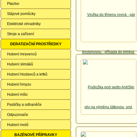
Ptactvo
Stájové pomůcky
Elektrické ohradníky
Stroje a zařízení
DERATIZAČNÍ PROSTŘEDKY
Hubení mravenců
Hubení slimáků
Hubení hlodavců a krtků
Hubení hmyzu
Hubení mšic
Pastičky a odhaněče
Odpuzovače
Hubení molů
BAZÉNOVÉ PŘÍPRAVKY