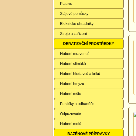
Ptactvo
Stájové pomůcky
Elektrické ohradníky
Stroje a zařízení
DERATIZAČNÍ PROSTŘEDKY
Hubení mravenců
Hubení slimáků
Hubení hlodavců a krtků
Hubení hmyzu
Hubení mšic
Pastičky a odhaněče
Odpuzovače
Hubení molů
BAZÉNOVÉ PŘÍPRAVKY