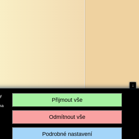
↓
y
na
, IČO: 28304845, se sídlem č.p. 17, 768 75 Loukov
u vedeném Krajským soudem v Brně, sp. zn. C 59979
iagromarket.cz
, Mobil: 603 525 615, Tel: 573 395 569
ánek je dovoleno pouze se souhlasem provozovatele.
Realizace:
w-software.com