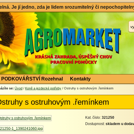
ná. Je jí jedno, zda je lidem srozumitelný či nepochopitelný
PODKOVÁŘSTVÍ Rozehnal
Kontakty
ázíte se:
Úvod
/
Koně a jezdecké potřeby
/ Ostruhy s ostruhovým .řemínkem
struhy s ostruhovým .řemínkem
Kat. číslo:
321250
Dostupnost:
skladem u dodav