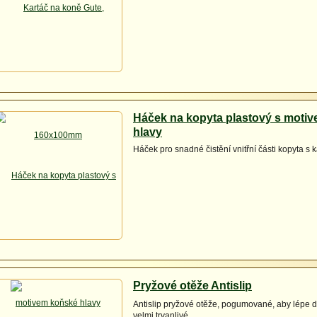
Háček na kopyta plastový s moti
hlavy
Háček pro snadné čistění vnitřní části kopyta s
Pryžové otěže Antislip
Antislip pryžové otěže, pogumované, aby lépe dr
velmi trvanlivé