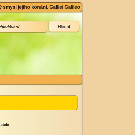
 smysl jejího konání. Galilei Galileo
atele