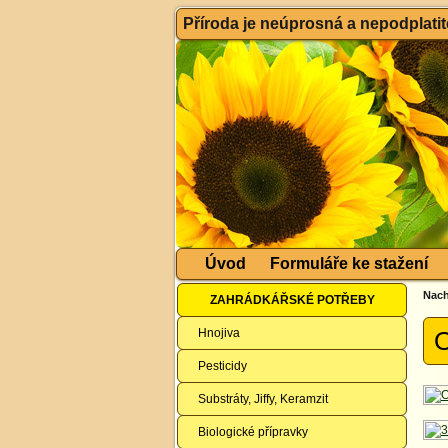
Příroda je neúprosná a nepodplatitel
Úvod
Formuláře ke stažení
Nach
ZAHRÁDKÁŘSKÉ POTŘEBY
Hnojiva
O
Pesticidy
Substráty, Jiffy, Keramzit
Biologické přípravky