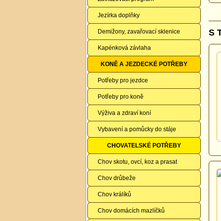
Jezírka doplňky
S 
Demižony, zavařovací sklenice
Kapénková závlaha
KONĚ A JEZDECKÉ POTŘEBY
Potřeby pro jezdce
Potřeby pro koně
Výživa a zdraví koní
Vybavení a pomůcky do stáje
CHOVATELSKÉ POTŘEBY
Chov skotu, ovcí, koz a prasat
Chov drůbeže
Chov králíků
Chov domácích mazlíčků