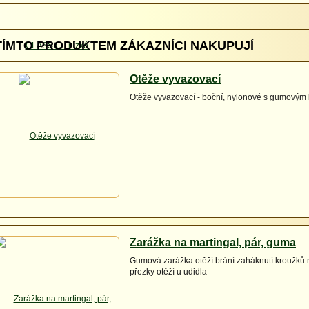
TÍMTO PRODUKTEM ZÁKAZNÍCI NAKUPUJÍ
Otěže vyvazovací
Otěže vyvazovací - boční, nylonové s gumovým
Zarážka na martingal, pár, guma
Gumová zarážka otěží brání zaháknutí kroužků 
přezky otěží u udidla