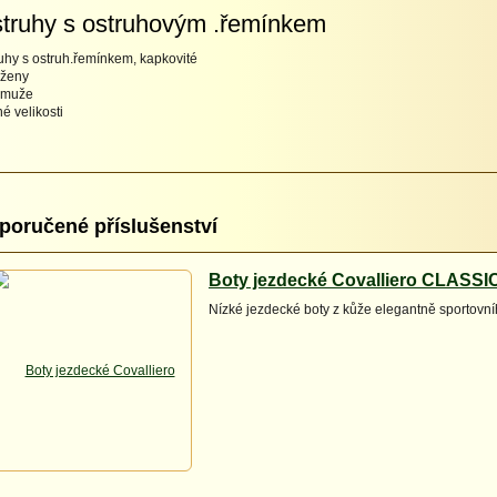
truhy s ostruhovým .řemínkem
uhy s ostruh.řemínkem, kapkovité
 ženy
 muže
né velikosti
poručené příslušenství
Boty jezdecké Covalliero CLASSIC
Nízké jezdecké boty z kůže elegantně sportovn