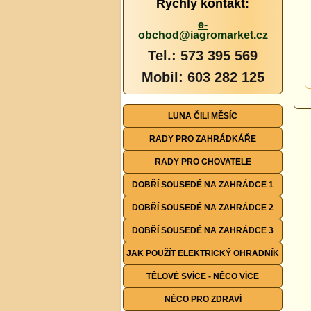
Rychlý kontakt:
e-
obchod@iagromarket.cz
Tel.: 573 395 569
Mobil: 603 282 125
LUNA ČILI MĚSÍC
RADY PRO ZAHRÁDKÁŘE
RADY PRO CHOVATELE
DOBŘÍ SOUSEDÉ NA ZAHRÁDCE 1
DOBŘÍ SOUSEDÉ NA ZAHRÁDCE 2
DOBŘÍ SOUSEDÉ NA ZAHRÁDCE 3
JAK POUŽÍT ELEKTRICKÝ OHRADNÍK
TĚLOVÉ SVÍCE - NĚCO VÍCE
NĚCO PRO ZDRAVÍ