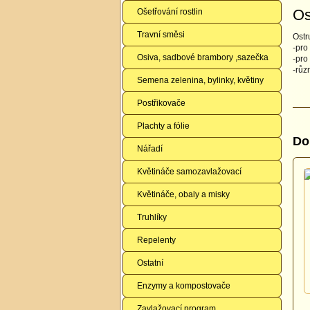
Os
Ošetřování rostlin
Travní směsi
Ostr
-pro
Osiva, sadbové brambory ,sazečka
-pro
-růz
Semena zelenina, bylinky, květiny
Postřikovače
Plachty a fólie
Do
Nářadí
Květináče samozavlažovací
Květináče, obaly a misky
Truhlíky
Repelenty
Ostatní
Enzymy a kompostovače
Zavlažovací program