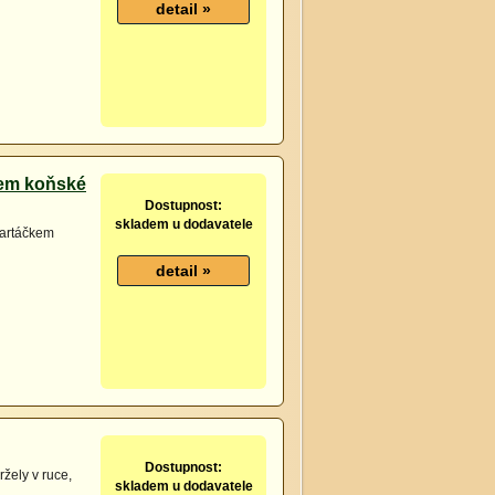
vem koňské
Dostupnost:
skladem u dodavatele
 kartáčkem
Dostupnost:
žely v ruce,
skladem u dodavatele