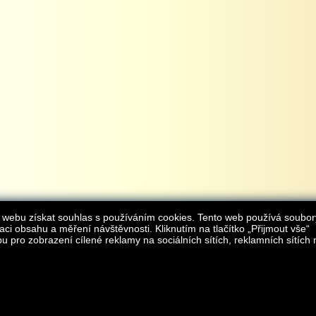
 webu získat souhlas s používáním cookies. Tento web používá soubor
aci obsahu a měření návštěvnosti. Kliknutím na tlačítko „Přijmout vše“
 pro zobrazení cílené reklamy na sociálních sítích, reklamních sítích 
Provozovatelem internetového obchodu
iAgromarket.cz
je AGROMARKET IRSI s.r.o.
zapsaná v obchodním rejstřík
Kontakt:
e-obchod@
© 2013 iAgromarket.cz - všechna práva vyhrazena, kopírování obsahu str