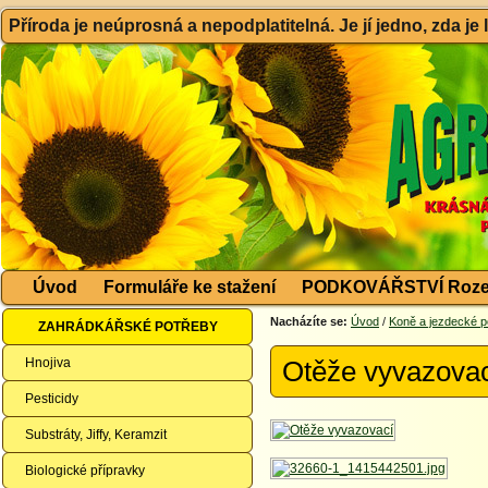
Příroda je neúprosná a nepodplatitelná. Je jí jedno, zda je
Úvod
Formuláře ke stažení
PODKOVÁŘSTVÍ Roze
Nacházíte se:
Úvod
/
Koně a jezdecké p
ZAHRÁDKÁŘSKÉ POTŘEBY
Hnojiva
Otěže vyvazova
Pesticidy
Substráty, Jiffy, Keramzit
Biologické přípravky