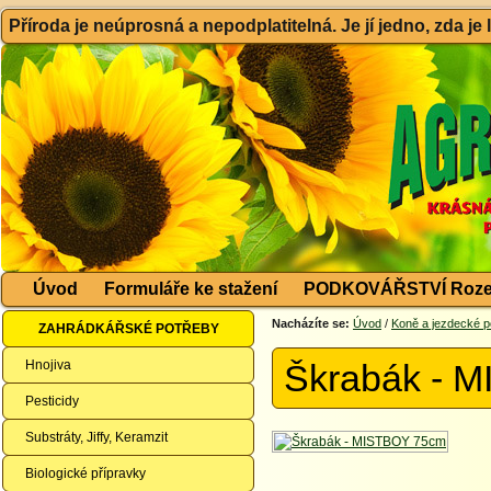
Příroda je neúprosná a nepodplatitelná. Je jí jedno, zda je
Úvod
Formuláře ke stažení
PODKOVÁŘSTVÍ Roze
Nacházíte se:
Úvod
/
Koně a jezdecké p
ZAHRÁDKÁŘSKÉ POTŘEBY
Hnojiva
Škrabák - 
Pesticidy
Substráty, Jiffy, Keramzit
Biologické přípravky