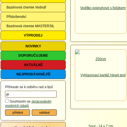
Bazénová chemie Vodnář
Příslušenství
Bazénová chemie MASTERSIL
VÝPRODEJ
NOVINKY
DOPORUČUJEME
AKTUÁLNĚ
NEJPRODÁVANĚJŠÍ
Přihlaste se k odběru rad a tipů
Souhlasím se
zpracováním
osobních údajů