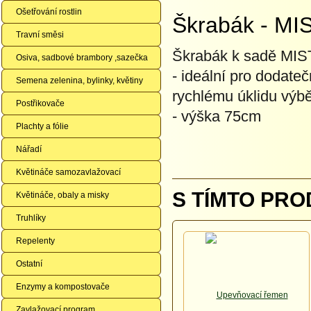
Ošetřování rostlin
Škrabák - M
Travní směsi
Škrabák k sadě MI
Osiva, sadbové brambory ,sazečka
- ideální pro dodate
Semena zelenina, bylinky, květiny
rychlému úklidu výb
Postřikovače
- výška 75cm
Plachty a fólie
Nářadí
Květináče samozavlažovací
S TÍMTO PRO
Květináče, obaly a misky
Truhlíky
Repelenty
Ostatní
Enzymy a kompostovače
Zavlažovací program