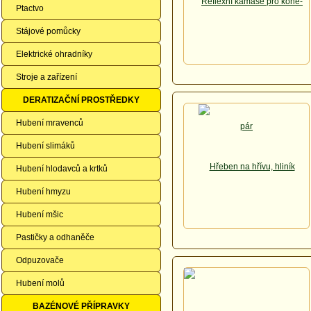
Ptactvo
Stájové pomůcky
Elektrické ohradníky
Stroje a zařízení
DERATIZAČNÍ PROSTŘEDKY
Hubení mravenců
Hubení slimáků
Hubení hlodavců a krtků
Hubení hmyzu
Hubení mšic
Pastičky a odhaněče
Odpuzovače
Hubení molů
BAZÉNOVÉ PŘÍPRAVKY