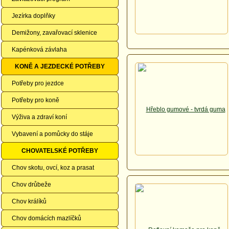
Jezírka doplňky
Demižony, zavařovací sklenice
Kapénková závlaha
KONĚ A JEZDECKÉ POTŘEBY
Potřeby pro jezdce
Potřeby pro koně
Výživa a zdraví koní
Vybavení a pomůcky do stáje
CHOVATELSKÉ POTŘEBY
Chov skotu, ovcí, koz a prasat
Chov drůbeže
Chov králíků
Chov domácích mazlíčků