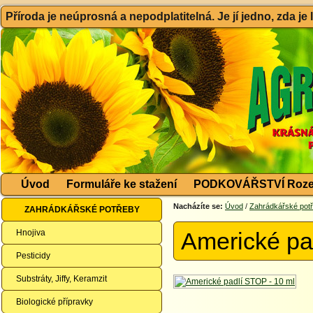
Příroda je neúprosná a nepodplatitelná. Je jí jedno, zda je
Úvod
Formuláře ke stažení
PODKOVÁŘSTVÍ Roze
Nacházíte se:
Úvod
/
Zahrádkářské pot
ZAHRÁDKÁŘSKÉ POTŘEBY
Hnojiva
Americké pa
Pesticidy
Substráty, Jiffy, Keramzit
Biologické přípravky