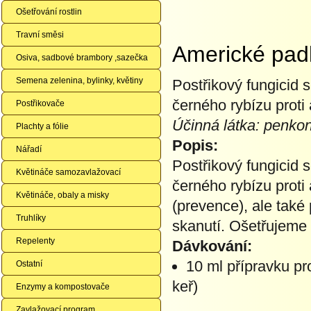
Ošetřování rostlin
Travní směsi
Americké padl
Osiva, sadbové brambory ,sazečka
Semena zelenina, bylinky, květiny
Postřikový fungicid
černého rybízu proti
Postřikovače
Účinná látka: penko
Plachty a fólie
Popis:
Nářadí
Postřikový fungicid
Květináče samozavlažovací
černého rybízu proti
Květináče, obaly a misky
(prevence), ale také 
Truhlíky
skanutí. Ošetřujeme 
Repelenty
Dávkování:
10 ml přípravku pro
Ostatní
keř)
Enzymy a kompostovače
Zavlažovací program