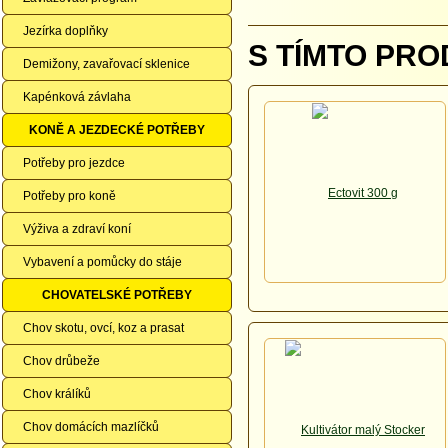
Jezírka doplňky
S TÍMTO PRO
Demižony, zavařovací sklenice
Kapénková závlaha
KONĚ A JEZDECKÉ POTŘEBY
Potřeby pro jezdce
Potřeby pro koně
Výživa a zdraví koní
Vybavení a pomůcky do stáje
CHOVATELSKÉ POTŘEBY
Chov skotu, ovcí, koz a prasat
Chov drůbeže
Chov králíků
Chov domácích mazlíčků