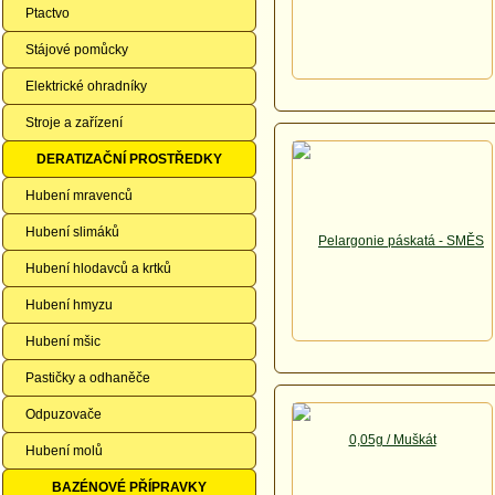
Ptactvo
Stájové pomůcky
Elektrické ohradníky
Stroje a zařízení
DERATIZAČNÍ PROSTŘEDKY
Hubení mravenců
Hubení slimáků
Hubení hlodavců a krtků
Hubení hmyzu
Hubení mšic
Pastičky a odhaněče
Odpuzovače
Hubení molů
BAZÉNOVÉ PŘÍPRAVKY