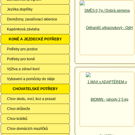
Jezírka doplňky
Demižony, zavařovací sklenice
Kapénková závlaha
KONĚ A JEZDECKÉ POTŘEBY
Potřeby pro jezdce
Potřeby pro koně
Výživa a zdraví koní
Vybavení a pomůcky do stáje
CHOVATELSKÉ POTŘEBY
Chov skotu, ovcí, koz a prasat
Chov drůbeže
Chov králíků
Chov domácích mazlíčků