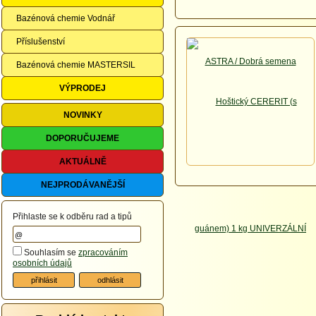
Bazénová chemie Vodnář
Příslušenství
Bazénová chemie MASTERSIL
VÝPRODEJ
NOVINKY
DOPORUČUJEME
AKTUÁLNĚ
NEJPRODÁVANĚJŠÍ
Přihlaste se k odběru rad a tipů
Souhlasím se
zpracováním
osobních údajů