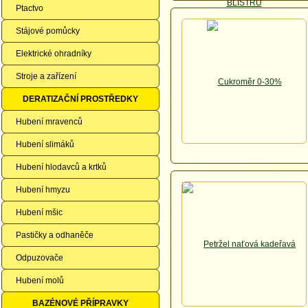
Ptactvo
Stájové pomůcky
Elektrické ohradníky
Stroje a zařízení
DERATIZAČNÍ PROSTŘEDKY
Hubení mravenců
Hubení slimáků
Hubení hlodavců a krtků
Hubení hmyzu
Hubení mšic
Pastičky a odhaněče
Odpuzovače
Hubení molů
BAZÉNOVÉ PŘÍPRAVKY