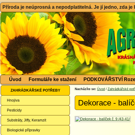
Příroda je neúprosná a nepodplatitelná. Je jí jedno, zda je
Úvod
Formuláře ke stažení
PODKOVÁŘSTVÍ Roze
Nacházíte se:
Úvod
/
Zahrádkářské pot
ZAHRÁDKÁŘSKÉ POTŘEBY
Hnojiva
Dekorace - balíč
Pesticidy
Substráty, Jiffy, Keramzit
Biologické přípravky