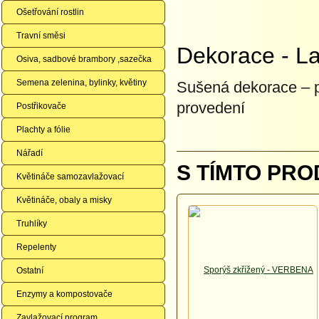
Ošetřování rostlin
Travní směsi
Dekorace - Lat
Osiva, sadbové brambory ,sazečka
Semena zelenina, bylinky, květiny
Sušená dekorace – p
provedení
Postřikovače
Plachty a fólie
Nářadí
S TÍMTO PRO
Květináče samozavlažovací
Květináče, obaly a misky
Truhlíky
Repelenty
Ostatní
Enzymy a kompostovače
Zavlažovací program