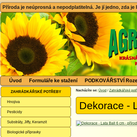
Příroda je neúprosná a nepodplatitelná. Je jí jedno, zda je
Úvod
Formuláře ke stažení
PODKOVÁŘSTVÍ Roze
Nacházíte se:
Úvod
/
Zahrádkářské pot
ZAHRÁDKÁŘSKÉ POTŘEBY
Hnojiva
Dekorace - L
Pesticidy
Substráty, Jiffy, Keramzit
Biologické přípravky