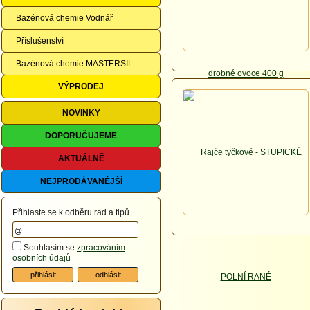
Bazénová chemie Vodnář
Příslušenství
Bazénová chemie MASTERSIL
VÝPRODEJ
NOVINKY
DOPORUČUJEME
AKTUÁLNĚ
NEJPRODÁVANĚJŠÍ
Přihlaste se k odběru rad a tipů
Souhlasím se
zpracováním
osobních údajů