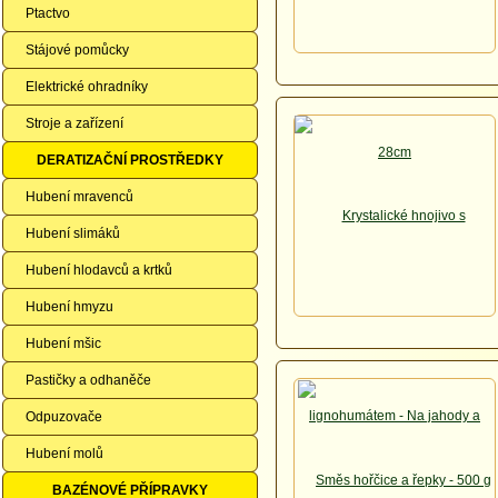
Ptactvo
Stájové pomůcky
Elektrické ohradníky
Stroje a zařízení
DERATIZAČNÍ PROSTŘEDKY
Hubení mravenců
Hubení slimáků
Hubení hlodavců a krtků
Hubení hmyzu
Hubení mšic
Pastičky a odhaněče
Odpuzovače
Hubení molů
BAZÉNOVÉ PŘÍPRAVKY