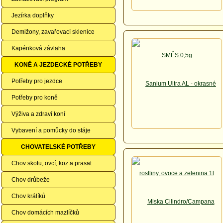
Jezírka doplňky
Demižony, zavařovací sklenice
Kapénková závlaha
KONĚ A JEZDECKÉ POTŘEBY
Potřeby pro jezdce
Potřeby pro koně
Výživa a zdraví koní
Vybavení a pomůcky do stáje
CHOVATELSKÉ POTŘEBY
Chov skotu, ovcí, koz a prasat
Chov drůbeže
Chov králíků
Chov domácích mazlíčků