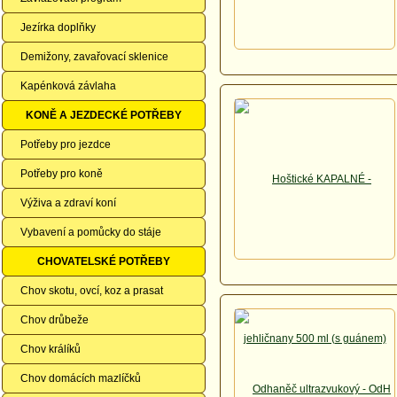
Jezírka doplňky
Demižony, zavařovací sklenice
Kapénková závlaha
KONĚ A JEZDECKÉ POTŘEBY
Potřeby pro jezdce
Potřeby pro koně
Výživa a zdraví koní
Vybavení a pomůcky do stáje
CHOVATELSKÉ POTŘEBY
Chov skotu, ovcí, koz a prasat
Chov drůbeže
Chov králíků
Chov domácích mazlíčků