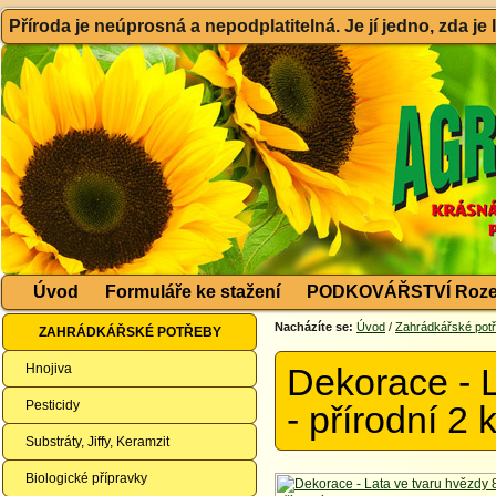
Příroda je neúprosná a nepodplatitelná. Je jí jedno, zda je
Úvod
Formuláře ke stažení
PODKOVÁŘSTVÍ Roze
Nacházíte se:
Úvod
/
Zahrádkářské pot
ZAHRÁDKÁŘSKÉ POTŘEBY
Hnojiva
Dekorace - L
Pesticidy
- přírodní 2 
Substráty, Jiffy, Keramzit
Biologické přípravky