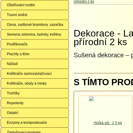
Ošetřování rostlin
Travní směsi
Osiva, sadbové brambory ,sazečka
Dekorace - La
Semena zelenina, bylinky, květiny
přírodní 2 ks
Postřikovače
Sušená dekorace – p
Plachty a fólie
Nářadí
Květináče samozavlažovací
S TÍMTO PRO
Květináče, obaly a misky
Truhlíky
Repelenty
Ostatní
Enzymy a kompostovače
Zavlažovací program