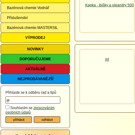
Bazénová chemie Vodnář
Příslušenství
Bazénová chemie MASTERSIL
VÝPRODEJ
NOVINKY
DOPORUČUJEME
AKTUÁLNĚ
NEJPRODÁVANĚJŠÍ
Přihlaste se k odběru rad a tipů
Souhlasím se
zpracováním
osobních údajů