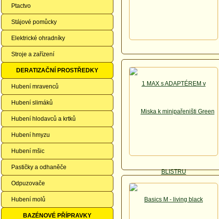
Ptactvo
Stájové pomůcky
Elektrické ohradníky
Stroje a zařízení
DERATIZAČNÍ PROSTŘEDKY
Hubení mravenců
Hubení slimáků
Hubení hlodavců a krtků
Hubení hmyzu
Hubení mšic
Pastičky a odhaněče
Odpuzovače
Hubení molů
BAZÉNOVÉ PŘÍPRAVKY