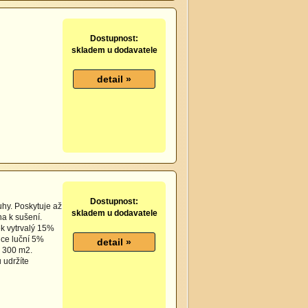
Dostupnost:
skladem u dodavatele
Dostupnost:
uhy. Poskytuje až
skladem u dodavatele
a k sušení.
ek vytrvalý 15%
ice luční 5%
- 300 m2.
 udržíte