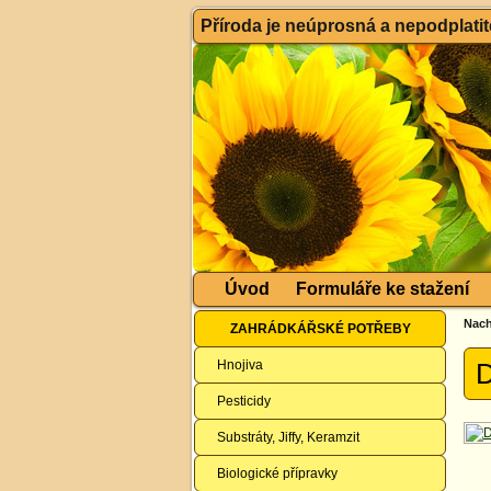
Příroda je neúprosná a nepodplatitel
Úvod
Formuláře ke stažení
Nach
ZAHRÁDKÁŘSKÉ POTŘEBY
Hnojiva
D
Pesticidy
Substráty, Jiffy, Keramzit
Biologické přípravky