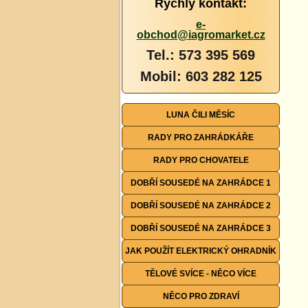
Rychlý kontakt:
e-
obchod@iagromarket.cz
Tel.: 573 395 569
Mobil: 603 282 125
LUNA ČILI MĚSÍC
RADY PRO ZAHRÁDKÁŘE
RADY PRO CHOVATELE
DOBŘÍ SOUSEDÉ NA ZAHRÁDCE 1
DOBŘÍ SOUSEDÉ NA ZAHRÁDCE 2
DOBŘÍ SOUSEDÉ NA ZAHRÁDCE 3
JAK POUŽÍT ELEKTRICKÝ OHRADNÍK
TĚLOVÉ SVÍCE - NĚCO VÍCE
NĚCO PRO ZDRAVÍ