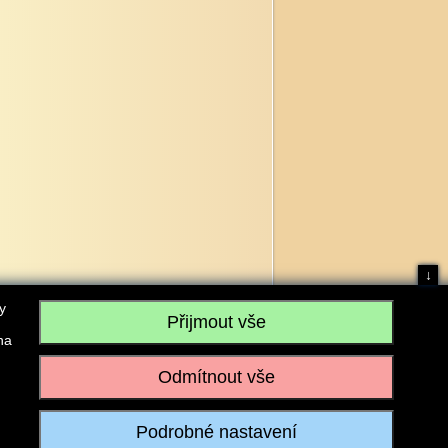
↓
y
na
, IČO: 28304845, se sídlem č.p. 17, 768 75 Loukov
u vedeném Krajským soudem v Brně, sp. zn. C 59979
iagromarket.cz
, Mobil: 603 525 615, Tel: 573 395 569
ánek je dovoleno pouze se souhlasem provozovatele.
Realizace:
w-software.com