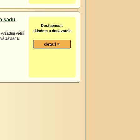
ro sadu
Dostupnost:
skladem u dodavatele
 vyžadují větší
ová závlaha