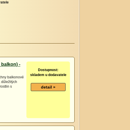
atele
 balkon) -
Dostupnost:
skladem u dodavatele
šechny balkonové
 důležitých
ostlin s