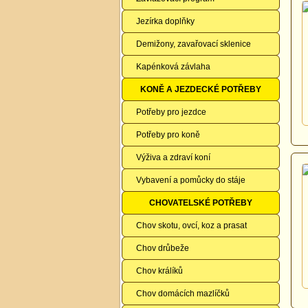
Jezírka doplňky
Demižony, zavařovací sklenice
Kapénková závlaha
KONĚ A JEZDECKÉ POTŘEBY
Potřeby pro jezdce
Potřeby pro koně
Výživa a zdraví koní
Vybavení a pomůcky do stáje
CHOVATELSKÉ POTŘEBY
Chov skotu, ovcí, koz a prasat
Chov drůbeže
Chov králíků
Chov domácích mazlíčků