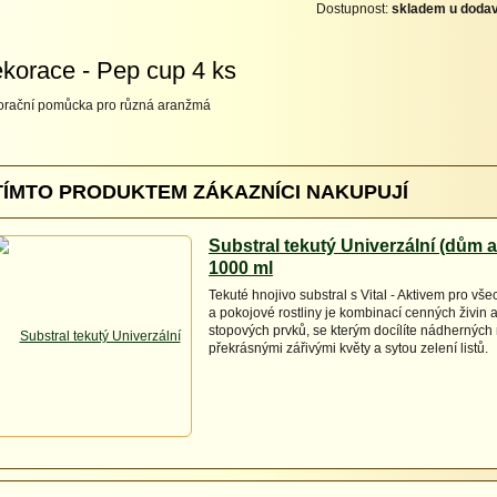
Dostupnost:
skladem u dodav
korace - Pep cup 4 ks
rační pomůcka pro různá aranžmá
TÍMTO PRODUKTEM ZÁKAZNÍCI NAKUPUJÍ
Substral tekutý Univerzální (dům a
1000 ml
Tekuté hnojivo substral s Vital - Aktivem pro v
a pokojové rostliny je kombinací cenných živin a
stopových prvků, se kterým docílíte nádherných r
překrásnými zářivými květy a sytou zelení listů.