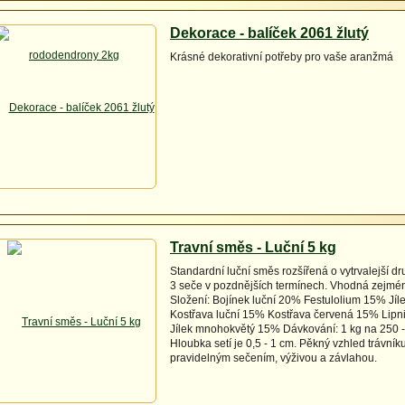
Dekorace - balíček 2061 žlutý
Krásné dekorativní potřeby pro vaše aranžmá
Travní směs - Luční 5 kg
Standardní luční směs rozšířená o vytrvalejší dr
3 seče v pozdnějších termínech. Vhodná zejmén
Složení: Bojínek luční 20% Festulolium 15% Jíl
Kostřava luční 15% Kostřava červená 15% Lipn
Jílek mnohokvětý 15% Dávkování: 1 kg na 250 
Hloubka setí je 0,5 - 1 cm. Pěkný vzhled trávníku
pravidelným sečením, výživou a závlahou.