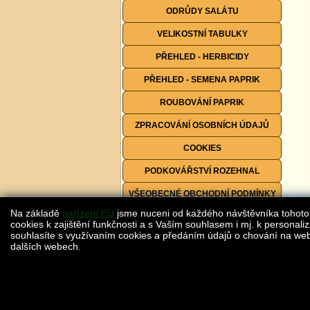
ODRŮDY SALÁTU
VELIKOSTNÍ TABULKY
PŘEHLED - HERBICIDY
PŘEHLED - SEMENA PAPRIK
ROUBOVÁNÍ PAPRIK
ZPRACOVÁNÍ OSOBNÍCH ÚDAJŮ
COOKIES
PODKOVÁŘSTVÍ ROZEHNAL
VŠEOBECNÉ OBCHODNÍ PODMÍNKY
Na základě
nařízení EU
jsme nuceni od každého návštěvníka tohoto
FORMULÁŘE KE STAŽENÍ
cookies k zajištění funkčnosti a s Vaším souhlasem i mj. k personaliz
souhlasíte s využívaním cookies a předáním údajů o chování na webu
dalších webech.