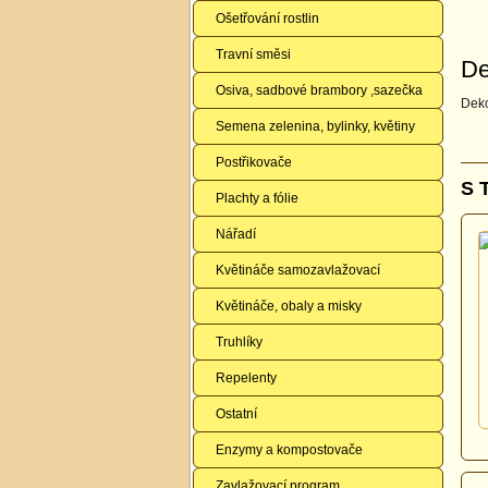
Ošetřování rostlin
Travní směsi
De
Osiva, sadbové brambory ,sazečka
Deko
Semena zelenina, bylinky, květiny
Postřikovače
S 
Plachty a fólie
Nářadí
Květináče samozavlažovací
Květináče, obaly a misky
Truhlíky
Repelenty
Ostatní
Enzymy a kompostovače
Zavlažovací program