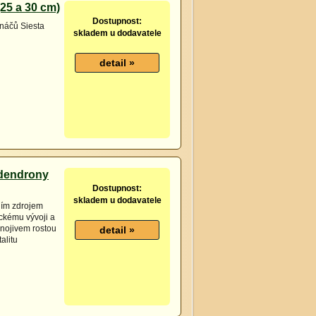
(25 a 30 cm)
Dostupnost:
ináčů Siesta
skladem u dodavatele
odendrony
Dostupnost:
skladem u dodavatele
ním zdrojem
ickému vývoji a
hnojivem rostou
alitu