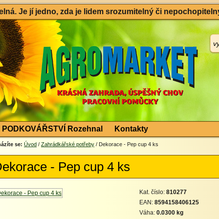
ná. Je jí jedno, zda je lidem srozumitelný či nepochopitelný
PODKOVÁŘSTVÍ Rozehnal
Kontakty
ázíte se:
Úvod
/
Zahrádkářské potřeby
/ Dekorace - Pep cup 4 ks
ekorace - Pep cup 4 ks
Kat. číslo:
810277
EAN:
8594158406125
Váha:
0.0300 kg