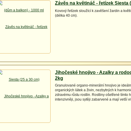
Závěs na květináč - řetízek Siesta 
Kovový řetízek sloužící k zavěšení žardin a květ
(délka 40 cm).
Jihočeské hnojivo - Azalky a rod
2kg
Granulované organo-minerální hnojivo je ideál
organických látek a živin, nezbytných k harmon
zdravému růstu rostlin. Rostliny ošetřené tímto 
intenzivněji, jsou sytěji zabarvené a mají vetší vit