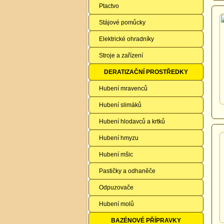
Ptactvo
Stájové pomůcky
Elektrické ohradníky
Stroje a zařízení
DERATIZAČNÍ PROSTŘEDKY
Hubení mravenců
Hubení slimáků
Hubení hlodavců a krtků
Hubení hmyzu
Hubení mšic
Pastičky a odhaněče
Odpuzovače
Hubení molů
BAZÉNOVÉ PŘÍPRAVKY