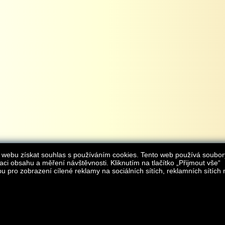
 webu získat souhlas s používáním cookies. Tento web používá soubor
aci obsahu a měření návštěvnosti. Kliknutím na tlačítko „Přijmout vše“
 pro zobrazení cílené reklamy na sociálních sítích, reklamních sítích 
Provozovatelem internetového obchodu
iAgromarket.cz
je AGROMARKET IRSI s.r.o.
zapsaná v obchodním rejstřík
Kontakt:
e-obchod@
© 2013 iAgromarket.cz - všechna práva vyhrazena, kopírování obsahu str