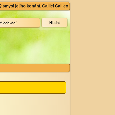
 smysl jejího konání. Galilei Galileo