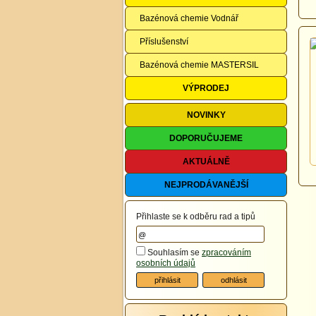
Bazénová chemie Vodnář
Příslušenství
Bazénová chemie MASTERSIL
VÝPRODEJ
NOVINKY
DOPORUČUJEME
AKTUÁLNĚ
NEJPRODÁVANĚJŠÍ
Přihlaste se k odběru rad a tipů
Souhlasím se
zpracováním
osobních údajů