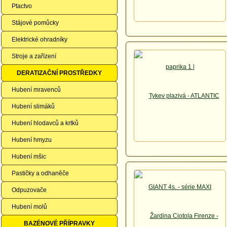
Ptactvo
Stájové pomůcky
Elektrické ohradníky
Stroje a zařízení
DERATIZAČNÍ PROSTŘEDKY
Hubení mravenců
Hubení slimáků
Hubení hlodavců a krtků
Hubení hmyzu
Hubení mšic
Pastičky a odhaněče
Odpuzovače
Hubení molů
BAZÉNOVÉ PŘÍPRAVKY