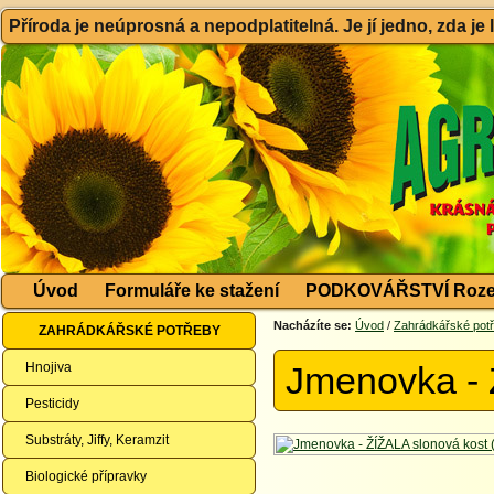
Příroda je neúprosná a nepodplatitelná. Je jí jedno, zda je
Úvod
Formuláře ke stažení
PODKOVÁŘSTVÍ Roze
Nacházíte se:
Úvod
/
Zahrádkářské pot
ZAHRÁDKÁŘSKÉ POTŘEBY
Hnojiva
Jmenovka - 
Pesticidy
Substráty, Jiffy, Keramzit
Biologické přípravky