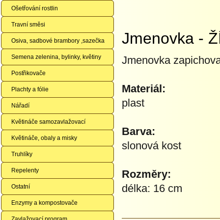
Ošetřování rostlin
Travní směsi
Jmenovka - Ž
Osiva, sadbové brambory ,sazečka
Semena zelenina, bylinky, květiny
Jmenovka zapichovac
Postřikovače
Materiál:
Plachty a fólie
plast
Nářadí
Květináče samozavlažovací
Barva:
Květináče, obaly a misky
slonová kost
Truhlíky
Repelenty
Rozměry:
délka: 16 cm
Ostatní
Enzymy a kompostovače
Zavlažovací program