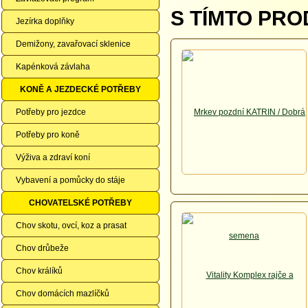
S TÍMTO PRO
Jezírka doplňky
Demižony, zavařovací sklenice
Kapénková závlaha
KONĚ A JEZDECKÉ POTŘEBY
Potřeby pro jezdce
Potřeby pro koně
Výživa a zdraví koní
Vybavení a pomůcky do stáje
CHOVATELSKÉ POTŘEBY
Chov skotu, ovcí, koz a prasat
Chov drůbeže
Chov králíků
Chov domácích mazlíčků