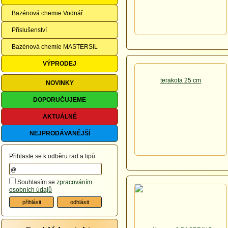
Bazénová chemie Vodnář
Příslušenství
Bazénová chemie MASTERSIL
VÝPRODEJ
NOVINKY
DOPORUČUJEME
AKTUÁLNĚ
NEJPRODÁVANĚJŠÍ
Přihlaste se k odběru rad a tipů
Souhlasím se
zpracováním
osobních údajů