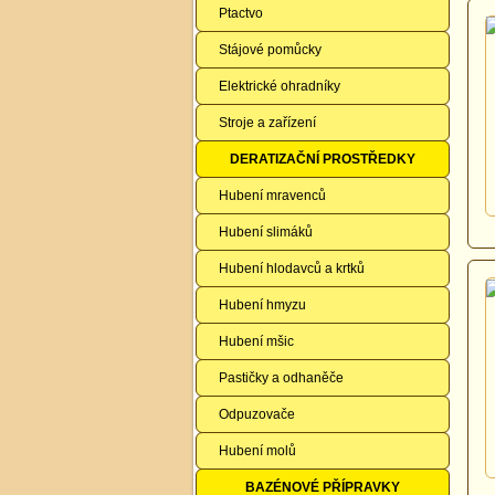
Ptactvo
Stájové pomůcky
Elektrické ohradníky
Stroje a zařízení
DERATIZAČNÍ PROSTŘEDKY
Hubení mravenců
Hubení slimáků
Hubení hlodavců a krtků
Hubení hmyzu
Hubení mšic
Pastičky a odhaněče
Odpuzovače
Hubení molů
BAZÉNOVÉ PŘÍPRAVKY