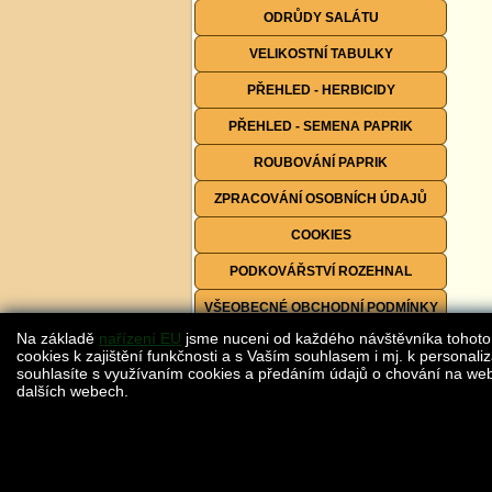
ODRŮDY SALÁTU
VELIKOSTNÍ TABULKY
PŘEHLED - HERBICIDY
PŘEHLED - SEMENA PAPRIK
ROUBOVÁNÍ PAPRIK
ZPRACOVÁNÍ OSOBNÍCH ÚDAJŮ
COOKIES
PODKOVÁŘSTVÍ ROZEHNAL
VŠEOBECNÉ OBCHODNÍ PODMÍNKY
Na základě
nařízení EU
jsme nuceni od každého návštěvníka tohoto
FORMULÁŘE KE STAŽENÍ
cookies k zajištění funkčnosti a s Vaším souhlasem i mj. k personaliz
souhlasíte s využívaním cookies a předáním údajů o chování na webu
dalších webech.