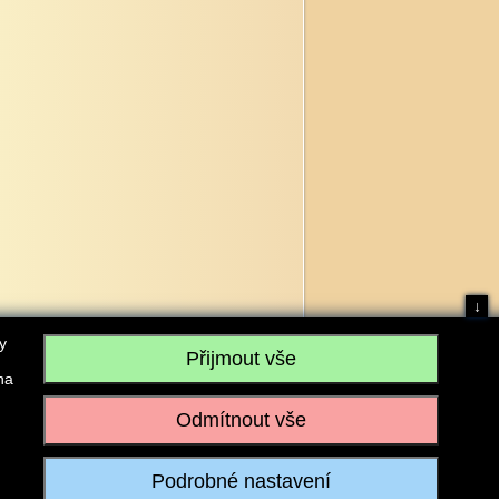
↓
y
na
, IČO: 28304845, se sídlem č.p. 17, 768 75 Loukov
u vedeném Krajským soudem v Brně, sp. zn. C 59979
iagromarket.cz
, Mobil: 603 525 615, Tel: 573 395 569
ánek je dovoleno pouze se souhlasem provozovatele.
Realizace:
w-software.com