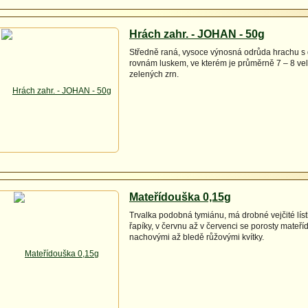
Hrách zahr. - JOHAN - 50g
Středně raná, vysoce výnosná odrůda hrachu s
rovnám luskem, ve kterém je průměrně 7 – 8 ve
zelených zrn.
Mateřídouška 0,15g
Trvalka podobná tymiánu, má drobné vejčité líst
řapíky, v červnu až v červenci se porosty mateř
nachovými až bledě růžovými kvítky.