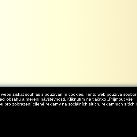
 webu získat souhlas s používáním cookies. Tento web používá soubor
aci obsahu a měření návštěvnosti. Kliknutím na tlačítko „Přijmout vše“
 pro zobrazení cílené reklamy na sociálních sítích, reklamních sítích 
Provozovatelem internetového obchodu
iAgromarket.cz
je AGROMARKET IRSI s.r.o.
zapsaná v obchodním rejstřík
Kontakt:
e-obchod@
© 2013 iAgromarket.cz - všechna práva vyhrazena, kopírování obsahu str