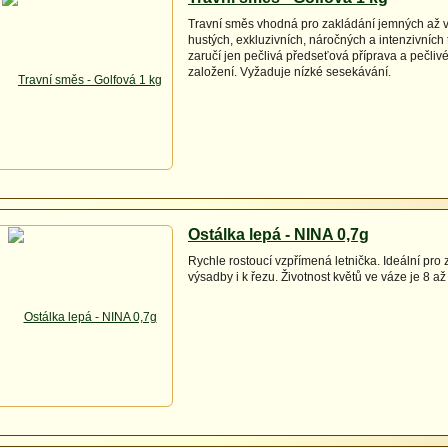
Travní směs vhodná pro zakládání jemných až 
hustých, exkluzivních, náročných a intenzivních
zaručí jen pečlivá předseťová příprava a pečlivé
založení. Vyžaduje nízké sesekávání.
Ostálka lepá - NINA 0,7g
Rychle rostoucí vzpřímená letnička. Ideální pr
výsadby i k řezu. Životnost květů ve váze je 8 až