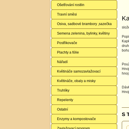
Ošetřování rostlin
Travní směsi
Ka
Osiva, sadbové brambory ,sazečka
slož
Semena zelenina, bylinky, květiny
Popi
Kapk
Postřikovače
druh
boha
Plachty a fólie
Nářadí
Použi
Hnoj
Květináče samozavlažovací
hnoj
Květináče, obaly a misky
Dávk
Truhlíky
Hnoj
Repelenty
Ostatní
S 
Enzymy a kompostovače
Zavlažovací program