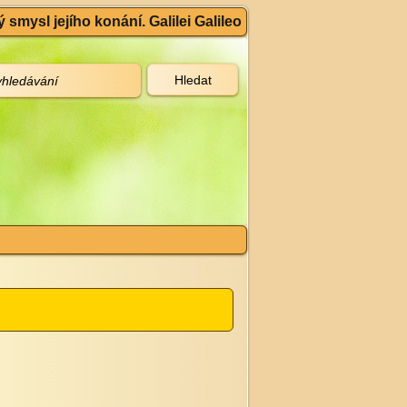
 smysl jejího konání. Galilei Galileo