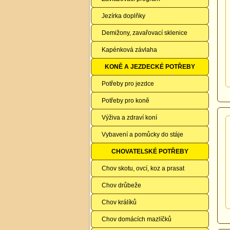
Jezírka doplňky
Demižony, zavařovací sklenice
Kapénková závlaha
KONĚ A JEZDECKÉ POTŘEBY
Potřeby pro jezdce
Potřeby pro koně
Výživa a zdraví koní
Vybavení a pomůcky do stáje
CHOVATELSKÉ POTŘEBY
Chov skotu, ovcí, koz a prasat
Chov drůbeže
Chov králíků
Chov domácích mazlíčků