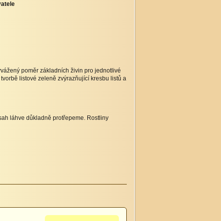
atele
Vyvážený poměr základních živin pro jednotlivé
vorbě listové zeleně zvýrazňující kresbu listů a
bsah láhve důkladně protřepeme. Rostliny