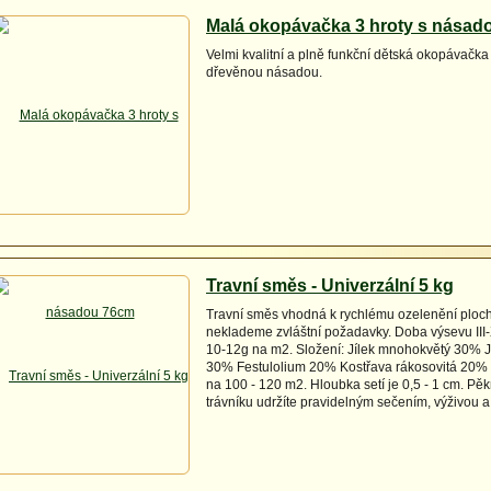
Malá okopávačka 3 hroty s násad
Velmi kvalitní a plně funkční dětská okopávačka
dřevěnou násadou.
Travní směs - Univerzální 5 kg
Travní směs vhodná k rychlému ozelenění ploch
neklademe zvláštní požadavky. Doba výsevu III
10-12g na m2. Složení: Jílek mnohokvětý 30% Jí
30% Festulolium 20% Kostřava rákosovitá 20% 
na 100 - 120 m2. Hloubka setí je 0,5 - 1 cm. Pě
trávníku udržíte pravidelným sečením, výživou a