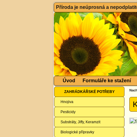
Příroda je neúprosná a nepodplatitel
Úvod
Formuláře ke stažení
Nach
ZAHRÁDKÁŘSKÉ POTŘEBY
Hnojiva
K
Pesticidy
Substráty, Jiffy, Keramzit
Biologické přípravky