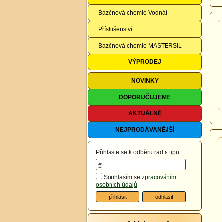
Bazénová chemie Vodnář
Příslušenství
Bazénová chemie MASTERSIL
VÝPRODEJ
NOVINKY
DOPORUČUJEME
AKTUÁLNĚ
NEJPRODÁVANĚJŠÍ
Přihlaste se k odběru rad a tipů
Souhlasím se
zpracováním
osobních údajů