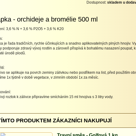
Dostupnost:
skladem u dodav
pka - orchideje a bromélie 500 ml
ení: 3,6 % N + 3,6 % P2O5 + 3,6 % K20
s:
a je řada tradičních, rychle účinkujících a snadno aplikovatelných plných hnojiv. 
y podporuje zdravý vývoj rostlin a zároveň přispívá k bohatému nasazení poupat, k t
té úrodě plodů.
tí:
ivo se aplikuje na povrch zeminy zálivkou nebo postřikem na list, před použitím o
íme 1x týdně v době vegetace, v zimním období 1x za měsíc.
ování:
ivý roztok k zálivce připravíme smícháním 15 ml hnojiva s 3 litry vody.
TÍMTO PRODUKTEM ZÁKAZNÍCI NAKUPUJÍ
Travní směs - Golfová 1 kg