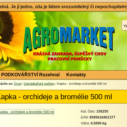
ná. Je jí jedno, zda je lidem srozumitelný či nepochopitelný
PODKOVÁŘSTVÍ Rozehnal
Kontakty
ázíte se:
Úvod
/
Zahrádkářské potřeby
/ Kapka - orchideje a bromélie 500 ml
apka - orchideje a bromélie 500 ml
Kat. číslo:
150255
EAN:
8595618401377
Váha:
0.5000 kg