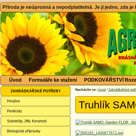
Příroda je neúprosná a nepodplatitelná. Je jí jedno, zda je
Úvod
Formuláře ke stažení
PODKOVÁŘSTVÍ Roze
Nacházíte se:
Úvod
/
Zahrádkářské pot
ZAHRÁDKÁŘSKÉ POTŘEBY
Hnojiva
Truhlík SAM
Pesticidy
Substráty, Jiffy, Keramzit
Biologické přípravky