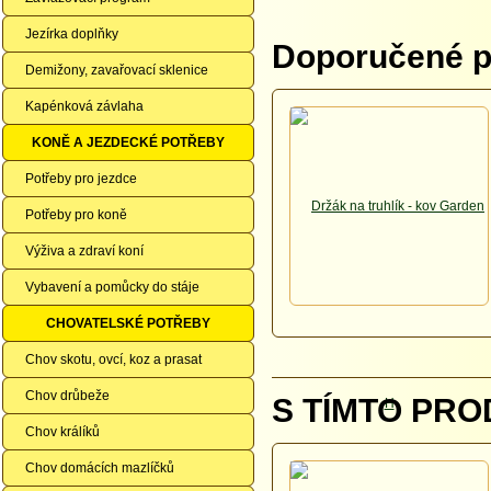
Jezírka doplňky
Doporučené př
Demižony, zavařovací sklenice
Kapénková závlaha
KONĚ A JEZDECKÉ POTŘEBY
Potřeby pro jezdce
Potřeby pro koně
Výživa a zdraví koní
Vybavení a pomůcky do stáje
CHOVATELSKÉ POTŘEBY
Chov skotu, ovcí, koz a prasat
Chov drůbeže
S TÍMTO PRO
Chov králíků
Chov domácích mazlíčků