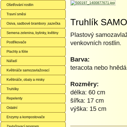
Ošetřování rostlin
Travní směsi
Truhlík SAMO
Osiva, sadbové brambory ,sazečka
Semena zelenina, bylinky, květiny
Plastový samozavla
venkovních rostlin.
Postřikovače
Plachty a fólie
Barva:
Nářadí
teracota nebo hněd
Květináče samozavlažovací
Květináče, obaly a misky
Rozměry:
Truhlíky
délka: 60 cm
Repelenty
šířka: 17 cm
výška: 15 cm
Ostatní
Enzymy a kompostovače
Zavlažovací program