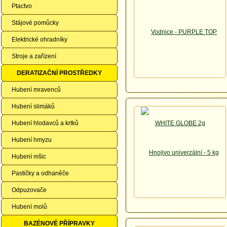
Ptactvo
Stájové pomůcky
Elektrické ohradníky
Stroje a zařízení
DERATIZAČNÍ PROSTŘEDKY
Hubení mravenců
Hubení slimáků
Hubení hlodavců a krtků
Hubení hmyzu
Hubení mšic
Pastičky a odhaněče
Odpuzovače
Hubení molů
BAZÉNOVÉ PŘÍPRAVKY