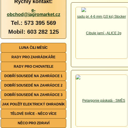
Rychlý kontakt:
e-
obchod@iagromarket.cz
Tel.: 573 395 569
Mobil: 603 282 125
LUNA ČILI MĚSÍC
RADY PRO ZAHRÁDKÁŘE
RADY PRO CHOVATELE
DOBŘÍ SOUSEDÉ NA ZAHRÁDCE 1
DOBŘÍ SOUSEDÉ NA ZAHRÁDCE 2
DOBŘÍ SOUSEDÉ NA ZAHRÁDCE 3
JAK POUŽÍT ELEKTRICKÝ OHRADNÍK
TĚLOVÉ SVÍCE - NĚCO VÍCE
NĚCO PRO ZDRAVÍ