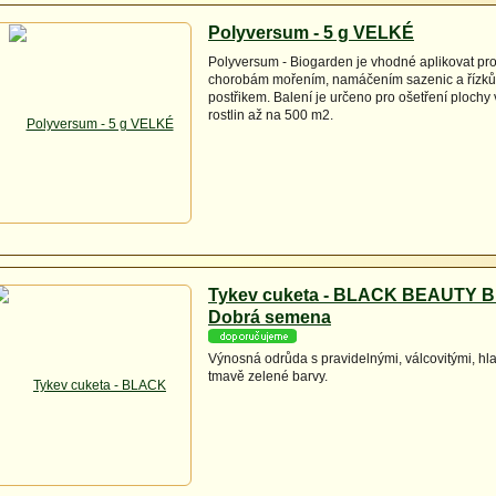
Polyversum - 5 g VELKÉ
Polyversum - Biogarden je vhodné aplikovat pr
chorobám mořením, namáčením sazenic a řízků,
postřikem. Balení je určeno pro ošetření plochy
rostlin až na 500 m2.
Tykev cuketa - BLACK BEAUTY BI
Dobrá semena
Výnosná odrůda s pravidelnými, válcovitými, hl
tmavě zelené barvy.