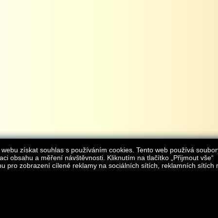
 webu získat souhlas s používáním cookies. Tento web používá soubor
aci obsahu a měření návštěvnosti. Kliknutím na tlačítko „Přijmout vše“
 pro zobrazení cílené reklamy na sociálních sítích, reklamních sítích 
Provozovatelem internetového obchodu
iAgromarket.cz
je AGROMARKET IRSI s.r.o.
zapsaná v obchodním rejstřík
Kontakt:
e-obchod@
© 2013 iAgromarket.cz - všechna práva vyhrazena, kopírování obsahu str