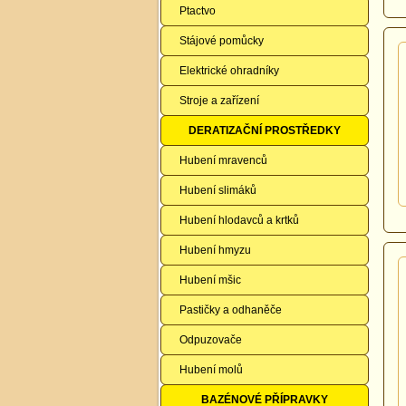
Ptactvo
Stájové pomůcky
Elektrické ohradníky
Stroje a zařízení
DERATIZAČNÍ PROSTŘEDKY
Hubení mravenců
Hubení slimáků
Hubení hlodavců a krtků
Hubení hmyzu
Hubení mšic
Pastičky a odhaněče
Odpuzovače
Hubení molů
BAZÉNOVÉ PŘÍPRAVKY