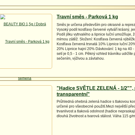
Travní směs - Parková 1 kg
Směs je určena především pro okrasné a reprez
Vysoký podíl kostřavy červené vytváří krásný, je
Podíl jílku vytrvalého a lipnice luční umožňuje, ž
mírnou zátěž. Složení: Kostřava červená výběž
Kostřava červená trsnatá 10% Lipnice luční 20% 
20% Lipnice hajní 20% Dávkování: 1 kg na 40 -
setí je 0,5 - 1 cm. Pěkný vzhled trávníku udržíte
sečením, výživou a závlahou.
"Hadice SVĚTLE ZELENÁ - 1/2"", 
transparentní"
Průhledná ohebná zelená hadice s tlakovou ko
určené pro všeobecné použití.Mezi největší před
trvanlivost a tlaková odolnost (hadice nepraskaj
dlouhá životnost a tvarová stálost. Váha 115 g/m