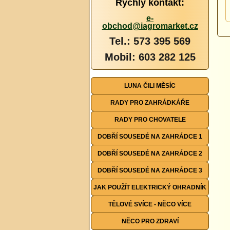
Rychlý kontakt:
e-
obchod@iagromarket.cz
Tel.: 573 395 569
Mobil: 603 282 125
LUNA ČILI MĚSÍC
RADY PRO ZAHRÁDKÁŘE
RADY PRO CHOVATELE
DOBŘÍ SOUSEDÉ NA ZAHRÁDCE 1
DOBŘÍ SOUSEDÉ NA ZAHRÁDCE 2
DOBŘÍ SOUSEDÉ NA ZAHRÁDCE 3
JAK POUŽÍT ELEKTRICKÝ OHRADNÍK
TĚLOVÉ SVÍCE - NĚCO VÍCE
NĚCO PRO ZDRAVÍ