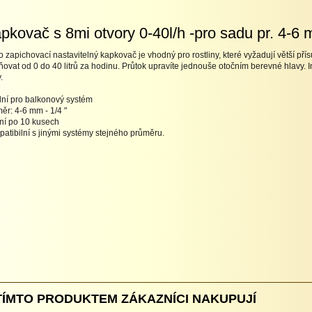
pkovač s 8mi otvory 0-40l/h -pro sadu pr. 4-6 
o zapichovací nastavitelný kapkovač je vhodný pro rostliny, které vyžadují větší pří
ňovat od 0 do 40 litrů za hodinu. Průtok upravíte jednouše otočním berevné hlavy.
.
lní pro balkonový systém
ěr: 4-6 mm - 1/4 "
ní po 10 kusech
atibilní s jinými systémy stejného průměru.
TÍMTO PRODUKTEM ZÁKAZNÍCI NAKUPUJÍ