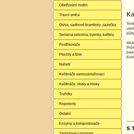
Ošetřování rostlin
Ka
Travní směsi
Tent
Osiva, sadbové brambory ,sazečka
uvol
půdy
Semena zelenina, bylinky, květiny
Ideá
Postřikovače
Prům
bale
Plachty a fólie
Komp
Nářadí
Květináče samozavlažovací
Květináče, obaly a misky
Truhlíky
Repelenty
Ostatní
Enzymy a kompostovače
S 
Zavlažovací program