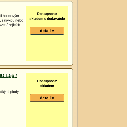
Dostupnost:
oti houbovým
skladem u dodavatele
 zálivkou nebo
 vzcházejících
O 1,5g /
Dostupnost:
skladem
adkými plody