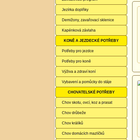
Jezírka doplňky
Demižony, zavařovací sklenice
Kapénková závlaha
KONĚ A JEZDECKÉ POTŘEBY
Potřeby pro jezdce
Potřeby pro koně
Výživa a zdraví koní
Vybavení a pomůcky do stáje
CHOVATELSKÉ POTŘEBY
Chov skotu, ovcí, koz a prasat
Chov drůbeže
Chov králíků
Chov domácích mazlíčků