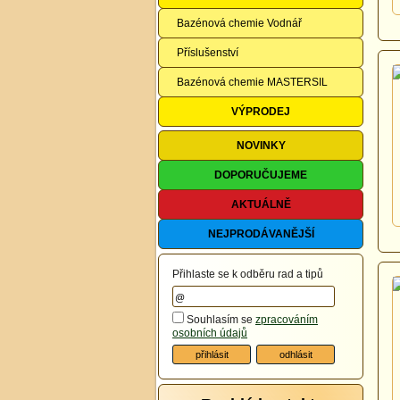
Bazénová chemie Vodnář
Příslušenství
Bazénová chemie MASTERSIL
VÝPRODEJ
NOVINKY
DOPORUČUJEME
AKTUÁLNĚ
NEJPRODÁVANĚJŠÍ
Přihlaste se k odběru rad a tipů
Souhlasím se
zpracováním
osobních údajů