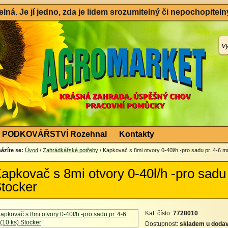
ná. Je jí jedno, zda je lidem srozumitelný či nepochopitelný
PODKOVÁŘSTVÍ Rozehnal
Kontakty
ázíte se:
Úvod
/
Zahrádkářské potřeby
/ Kapkovač s 8mi otvory 0-40l/h -pro sadu pr. 4-6 
apkovač s 8mi otvory 0-40l/h -pro sadu
tocker
Kat. číslo:
7728010
Dostupnost:
skladem u dodav