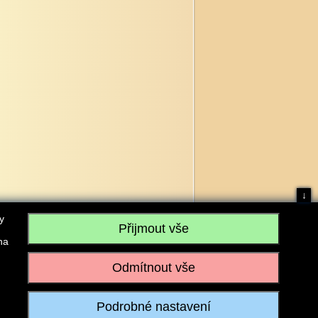
↓
y
na
, IČO: 28304845, se sídlem č.p. 17, 768 75 Loukov
u vedeném Krajským soudem v Brně, sp. zn. C 59979
iagromarket.cz
, Mobil: 603 525 615, Tel: 573 395 569
ánek je dovoleno pouze se souhlasem provozovatele.
Realizace:
w-software.com