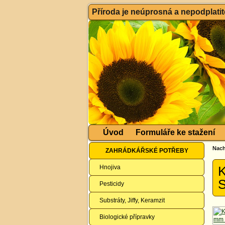
Příroda je neúprosná a nepodplatitel
Úvod
Formuláře ke stažení
Nach
ZAHRÁDKÁŘSKÉ POTŘEBY
Hnojiva
K
S
Pesticidy
Substráty, Jiffy, Keramzit
Biologické přípravky