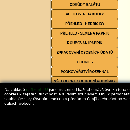
ODRŮDY SALÁTU
VELIKOSTNÍ TABULKY
PŘEHLED - HERBICIDY
PŘEHLED - SEMENA PAPRIK
ROUBOVÁNÍ PAPRIK
ZPRACOVÁNÍ OSOBNÍCH ÚDAJŮ
COOKIES
PODKOVÁŘSTVÍ ROZEHNAL
VŠEOBECNÉ OBCHODNÍ PODMÍNKY
Na základě
nařízení EU
jsme nuceni od každého návštěvníka tohoto
FORMULÁŘE KE STAŽENÍ
cookies k zajištění funkčnosti a s Vaším souhlasem i mj. k personaliz
souhlasíte s využívaním cookies a předáním údajů o chování na webu
dalších webech.