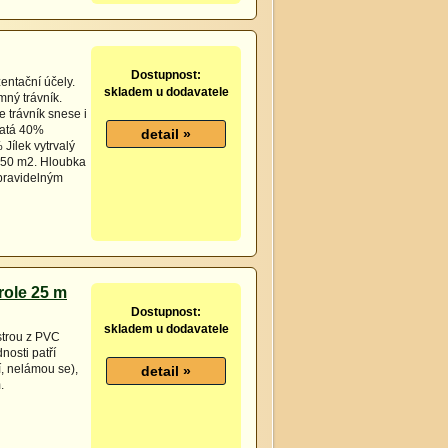
Dostupnost:
entační účely.
skladem u dodavatele
mný trávník.
e trávník snese i
katá 40%
Jílek vytrvalý
 50 m2. Hloubka
 pravidelným
role 25 m
Dostupnost:
skladem u dodavatele
strou z PVC
nosti patří
í, nelámou se),
.