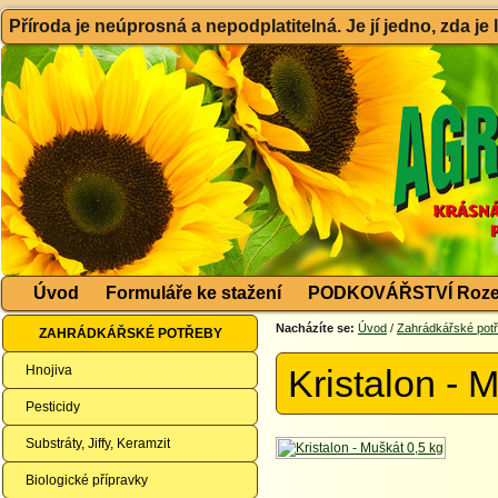
Příroda je neúprosná a nepodplatitelná. Je jí jedno, zda je
Úvod
Formuláře ke stažení
PODKOVÁŘSTVÍ Roze
Nacházíte se:
Úvod
/
Zahrádkářské pot
ZAHRÁDKÁŘSKÉ POTŘEBY
Hnojiva
Kristalon - 
Pesticidy
Substráty, Jiffy, Keramzit
Biologické přípravky