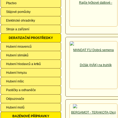
Ptactvo
Stájové pomůcky
Elektrické ohradníky
Stroje a zařízení
DERATIZAČNÍ PROSTŘEDKY
Hubení mravenců
Hubení slimáků
Hubení hlodavců a krtků
Hubení hmyzu
Hubení mšic
Pastičky a odhaněče
Odpuzovače
Hubení molů
BAZÉNOVÉ PŘÍPRAVKY