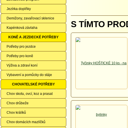
Jezírka doplňky
Demižony, zavařovací sklenice
S TÍMTO PRO
Kapénková závlaha
KONĚ A JEZDECKÉ POTŘEBY
Potřeby pro jezdce
Potřeby pro koně
Výživa a zdraví koní
Vybavení a pomůcky do stáje
CHOVATELSKÉ POTŘEBY
Chov skotu, ovcí, koz a prasat
Chov drůbeže
Chov králíků
Chov domácích mazlíčků