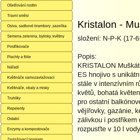
Ošetřování rostlin
Travní směsi
Kristalon - Mu
Osiva, sadbové brambory ,sazečka
Semena zelenina, bylinky, květiny
složení: N-P-K (17-6
Postřikovače
Popis:
Plachty a fólie
KRISTALON Muškát – 
Nářadí
ES hnojivo s unikátn
Květináče samozavlažovací
stále v intenzívním r
Květináče, obaly a misky
květů, bohatá květen
Truhlíky
pro ostatní balkónové
Repelenty
vějířovky, gazánie, k
zálivkou i postřikem
Ostatní
rozpusťte v 10 l vody
Enzymy a kompostovače
Zavlažovací program