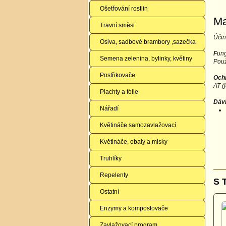
Ošetřování rostlin
Ma
Travní směsi
Účin
Osiva, sadbové brambory ,sazečka
F
ung
Semena zelenina, bylinky, květiny
Použ
Postřikovače
Ochr
AT (
Plachty a fólie
Dáv
Nářadí
Květináče samozavlažovací
Květináče, obaly a misky
Truhlíky
Repelenty
S 
Ostatní
Enzymy a kompostovače
Zavlažovací program