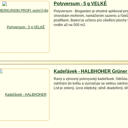
Polyversum - 5 g VELKÉ
Polyversum - Biogarden je vhodné aplikovat pr
chorobám mořením, namáčením sazenic a řízků,
postřikem. Balení je určeno pro ošetření plochy
rostlin až na 500 m2.
Kadeřávek - HALBHOHER Grüner 
Raný a výnosný polovysoký kadeřávek. Odrůda 
vybíhání do květu a vyznačuje se velkou odolno
List je zelený, úzce eliptický, silně zkadeřený, 