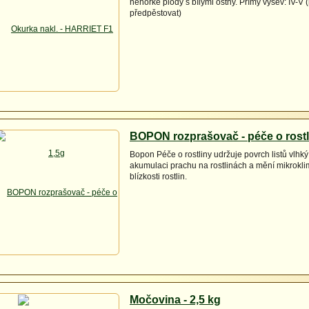
nehořké plody s bílými ostny. Přímý výsev: IV-V 
předpěstovat)
BOPON rozprašovač - péče o rostl
Bopon Péče o rostliny udržuje povrch listů vlhký
akumulaci prachu na rostlinách a mění mikrokli
blízkosti rostlin.
Močovina - 2,5 kg