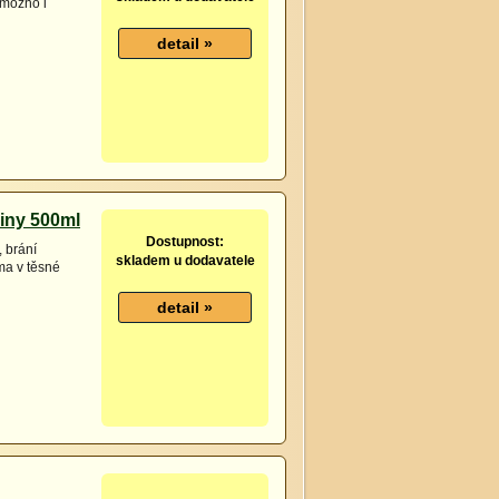
(možno i
iny 500ml
Dostupnost:
, brání
skladem u dodavatele
ma v těsné