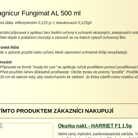
gnicur Fungimat AL 500 ml
ná látka: trifloxystrobin 0,125 g / l, tebukonazol 0,125g/l.
icidní přípravek k aplikaci bez ředění určený k ochraně okrasných, pokojových rostlin a
itím dojde k potlačení choroby a zároveň se na listech vytvoří ochranný film.
anná lhůta
jde o způsob použití nebo určení, které stanovení ochranné lhůty nevyžadují).
kování:
Přípravek ve formě "ready for use" se aplikuje ručně postřikem pomocí postřikovací t
Před použitím láhev důkladně protřepejte. Otočte trysku do polohy "postřik". Postřík
30 cm do takové míry, aby nedocházelo ke stékání. Je třeba ošetřit celou rostlinu vč
TÍMTO PRODUKTEM ZÁKAZNÍCI NAKUPUJÍ
Okurka nakl. - HARRIET F1 1,5g
Velmi raná, hybridní, partenokarpická odrůda. T