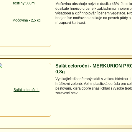
Močovina obsahuje nejvíce dusíku 46%. Je to 
dusíkaté hnojivo určené k základnímu hnojení 
výsadbou a k přihnojování během vegetace. Pro
hnojení se močovina aplikuje na povrch půdy a
ní zapraví kultivací.
Salát celoroční - MERKURION PRO
0,8g
Vynikající středně raný salát s velkou hlávkou. L
hráškově zelené. Velmi plastická odrůda pro cel
pěstování, která dobře snáší chlad i vysoké teplo
zdravotní stav.