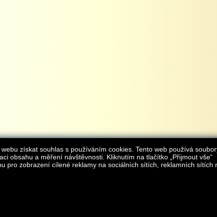
 webu získat souhlas s používáním cookies. Tento web používá soubor
aci obsahu a měření návštěvnosti. Kliknutím na tlačítko „Přijmout vše“
 pro zobrazení cílené reklamy na sociálních sítích, reklamních sítích 
Provozovatelem internetového obchodu
iAgromarket.cz
je AGROMARKET IRSI s.r.o.
zapsaná v obchodním rejstřík
Kontakt:
e-obchod@
© 2013 iAgromarket.cz - všechna práva vyhrazena, kopírování obsahu str