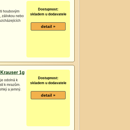
Dostupnost:
oti houbovým
skladem u dodavatele
 zálivkou nebo
 vzcházejících
Krauser 1g
Dostupnost:
je odolná k
skladem u dodavatele
stí k mrazům.
křehký a jemný.