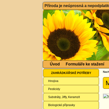
Příroda je neúprosná a nepodplatitel
Úvod
Formuláře ke stažení
Nach
ZAHRÁDKÁŘSKÉ POTŘEBY
Hnojiva
M
Pesticidy
Substráty, Jiffy, Keramzit
Biologické přípravky