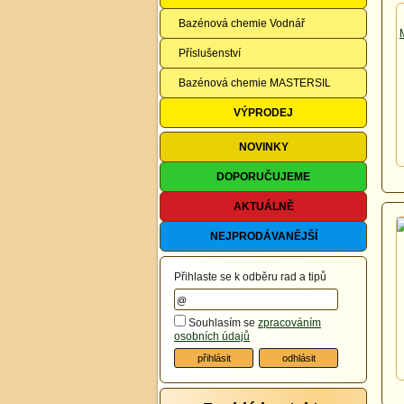
Bazénová chemie Vodnář
Příslušenství
Bazénová chemie MASTERSIL
VÝPRODEJ
NOVINKY
DOPORUČUJEME
AKTUÁLNĚ
NEJPRODÁVANĚJŠÍ
Přihlaste se k odběru rad a tipů
Souhlasím se
zpracováním
osobních údajů