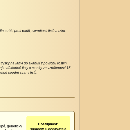
 růží proti padlí, skvrnitosti listů a rzím.
rysky na lahvi do skanutí z povrchu rostlin.
ejte důkladně listy a stonky ze vzdálenosti 15-
etně spodní strany listů.
Dostupnost:
upé, geneticky
skladem u dodavatele