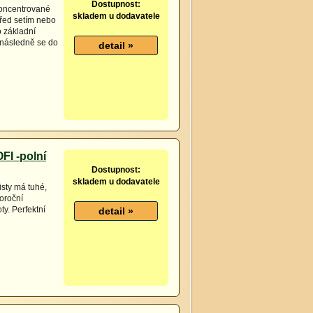
Dostupnost:
koncentrované
skladem u dodavatele
před setím nebo
 základní
 následně se do
FI -polní
Dostupnost:
skladem u dodavatele
isty má tuhé,
oroční
ty. Perfektní