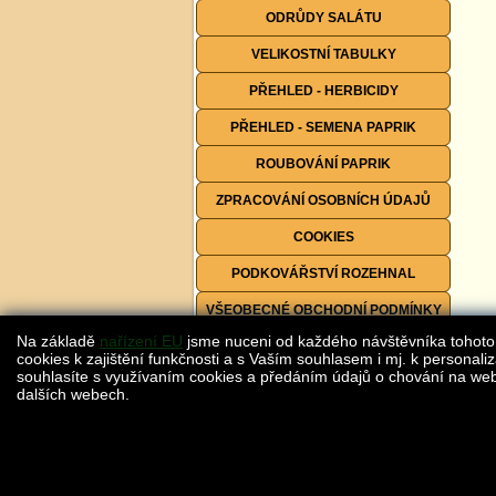
ODRŮDY SALÁTU
VELIKOSTNÍ TABULKY
PŘEHLED - HERBICIDY
PŘEHLED - SEMENA PAPRIK
ROUBOVÁNÍ PAPRIK
ZPRACOVÁNÍ OSOBNÍCH ÚDAJŮ
COOKIES
PODKOVÁŘSTVÍ ROZEHNAL
VŠEOBECNÉ OBCHODNÍ PODMÍNKY
Na základě
nařízení EU
jsme nuceni od každého návštěvníka tohoto
FORMULÁŘE KE STAŽENÍ
cookies k zajištění funkčnosti a s Vaším souhlasem i mj. k personaliz
souhlasíte s využívaním cookies a předáním údajů o chování na webu
dalších webech.