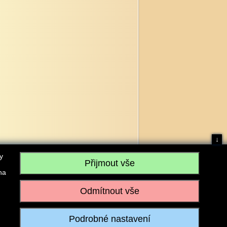
↓
y
na
, IČO: 28304845, se sídlem č.p. 17, 768 75 Loukov
u vedeném Krajským soudem v Brně, sp. zn. C 59979
iagromarket.cz
, Mobil: 603 525 615, Tel: 573 395 569
ánek je dovoleno pouze se souhlasem provozovatele.
Realizace:
w-software.com