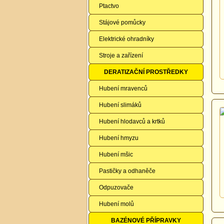
Ptactvo
Stájové pomůcky
Elektrické ohradníky
Stroje a zařízení
DERATIZAČNÍ PROSTŘEDKY
Hubení mravenců
Hubení slimáků
Hubení hlodavců a krtků
Hubení hmyzu
Hubení mšic
Pastičky a odhaněče
Odpuzovače
Hubení molů
BAZÉNOVÉ PŘÍPRAVKY