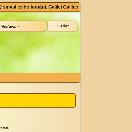
 smysl jejího konání. Galilei Galileo
atele