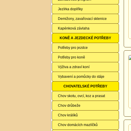
Jezírka doplňky
Demižony, zavařovací sklenice
Kapénková závlaha
KONĚ A JEZDECKÉ POTŘEBY
Potřeby pro jezdce
Potřeby pro koně
Výživa a zdraví koní
Vybavení a pomůcky do stáje
CHOVATELSKÉ POTŘEBY
Chov skotu, ovcí, koz a prasat
Chov drůbeže
Chov králíků
Chov domácích mazlíčků