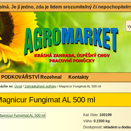
ná. Je jí jedno, zda je lidem srozumitelný či nepochopitelný
PODKOVÁŘSTVÍ Rozehnal
Kontakty
ázíte se:
Úvod
/
Zahrádkářské potřeby
/ Magnicur Fungimat AL 500 ml
agnicur Fungimat AL 500 ml
Kat. číslo:
100199
Váha:
0.1500 kg
Dostupnost:
skladem u dodav