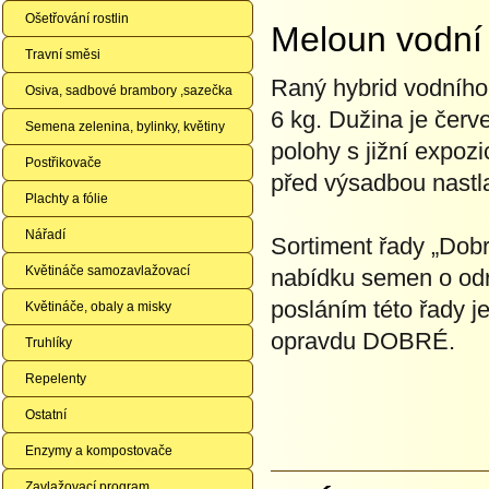
Ošetřování rostlin
Meloun vodní
Travní směsi
Raný hybrid vodního 
Osiva, sadbové brambory ,sazečka
6 kg. Dužina je čer
Semena zelenina, bylinky, květiny
polohy s jižní expoz
Postřikovače
před výsadbou nastlat
Plachty a fólie
Nářadí
Sortiment řady „Dobr
Květináče samozavlažovací
nabídku semen o odrů
posláním této řady j
Květináče, obaly a misky
opravdu DOBRÉ.
Truhlíky
Repelenty
Ostatní
Enzymy a kompostovače
Zavlažovací program