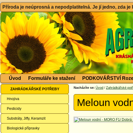
Příroda je neúprosná a nepodplatitelná. Je jí jedno, zda je
Úvod
Formuláře ke stažení
PODKOVÁŘSTVÍ Roze
Nacházíte se:
Úvod
/
Zahrádkářské pot
ZAHRÁDKÁŘSKÉ POTŘEBY
Hnojiva
Meloun vod
Pesticidy
Substráty, Jiffy, Keramzit
Biologické přípravky