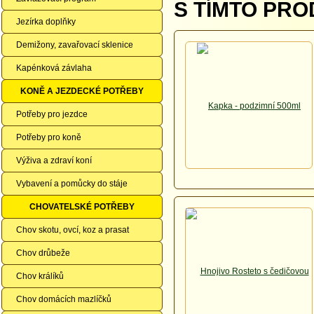
S TÍMTO PRO
Jezírka doplňky
Demižony, zavařovací sklenice
Kapénková závlaha
KONĚ A JEZDECKÉ POTŘEBY
Potřeby pro jezdce
Potřeby pro koně
Výživa a zdraví koní
Vybavení a pomůcky do stáje
CHOVATELSKÉ POTŘEBY
Chov skotu, ovcí, koz a prasat
Chov drůbeže
Chov králíků
Chov domácích mazlíčků