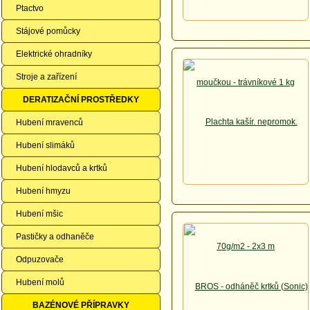
Ptactvo
Stájové pomůcky
Elektrické ohradníky
Stroje a zařízení
DERATIZAČNÍ PROSTŘEDKY
Hubení mravenců
Hubení slimáků
Hubení hlodavců a krtků
Hubení hmyzu
Hubení mšic
Pastičky a odhaněče
Odpuzovače
Hubení molů
BAZÉNOVÉ PŘÍPRAVKY