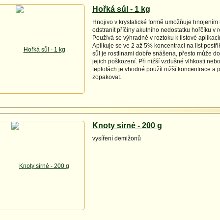
Hořká sůl - 1 kg
Hnojivo v krystalické formě umožňuje hnojením n
odstranit příčiny akutního nedostatku hořčíku v r
Používá se výhradně v roztoku k listové aplikaci
Aplikuje se ve 2 až 5% koncentraci na list post
sůl je rostlinami dobře snášena, přesto může do
jejich poškození. Při nižší vzdušné vlhkosti neb
teplotách je vhodné použít nižší koncentrace a 
zopakovat.
Knoty sirné - 200 g
vysíření demižonů