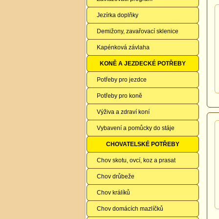
Jezírka doplňky
Demižony, zavařovací sklenice
Kapénková závlaha
KONĚ A JEZDECKÉ POTŘEBY
Potřeby pro jezdce
Potřeby pro koně
Výživa a zdraví koní
Vybavení a pomůcky do stáje
CHOVATELSKÉ POTŘEBY
Chov skotu, ovcí, koz a prasat
Chov drůbeže
Chov králíků
Chov domácích mazlíčků