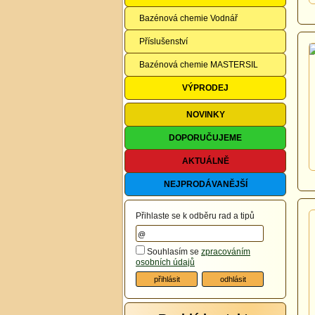
Bazénová chemie Vodnář
Příslušenství
Bazénová chemie MASTERSIL
VÝPRODEJ
NOVINKY
DOPORUČUJEME
AKTUÁLNĚ
NEJPRODÁVANĚJŠÍ
Přihlaste se k odběru rad a tipů
Souhlasím se
zpracováním
osobních údajů