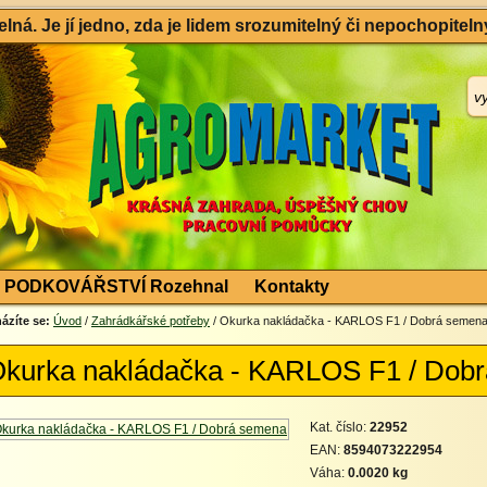
ná. Je jí jedno, zda je lidem srozumitelný či nepochopitelný
PODKOVÁŘSTVÍ Rozehnal
Kontakty
ázíte se:
Úvod
/
Zahrádkářské potřeby
/ Okurka nakládačka - KARLOS F1 / Dobrá semen
kurka nakládačka - KARLOS F1 / Dob
Kat. číslo:
22952
EAN:
8594073222954
Váha:
0.0020 kg