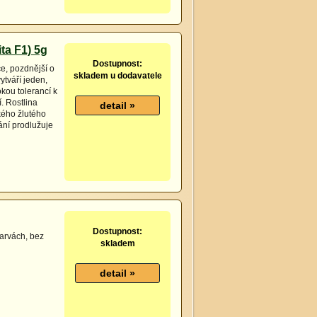
ta F1) 5g
Dostupnost:
e, pozdnější o
skladem u dodavatele
ytváří jeden,
kou tolerancí k
. Rostlina
kého žlutého
ání prodlužuje
Dostupnost:
arvách, bez
skladem