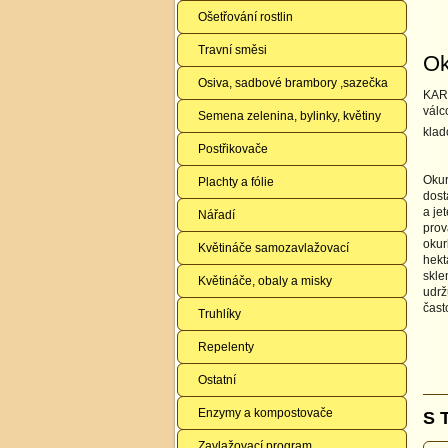
Ošetřování rostlin
Travní směsi
Ok
Osiva, sadbové brambory ,sazečka
KARL
válc
Semena zelenina, bylinky, květiny
klad
Postřikovače
Okur
Plachty a fólie
dost
a je
Nářadí
prov
okur
Květináče samozavlažovací
hekt
skle
Květináče, obaly a misky
udrž
čast
Truhlíky
Repelenty
Ostatní
Enzymy a kompostovače
S 
Zavlažovací program