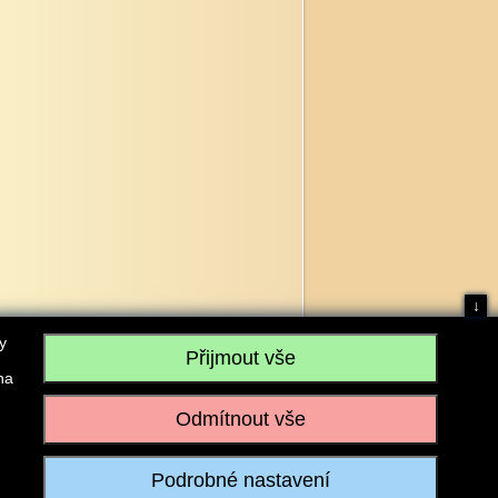
↓
y
na
, IČO: 28304845, se sídlem č.p. 17, 768 75 Loukov
u vedeném Krajským soudem v Brně, sp. zn. C 59979
iagromarket.cz
, Mobil: 603 525 615, Tel: 573 395 569
ánek je dovoleno pouze se souhlasem provozovatele.
Realizace:
w-software.com