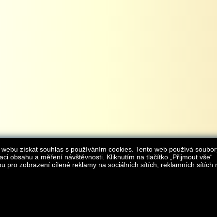
 webu získat souhlas s používáním cookies. Tento web používá soubor
aci obsahu a měření návštěvnosti. Kliknutím na tlačítko „Přijmout vše“
 pro zobrazení cílené reklamy na sociálních sítích, reklamních sítích 
Provozovatelem internetového obchodu
iAgromarket.cz
je AGROMARKET IRSI s.r.o.
zapsaná v obchodním rejstřík
Kontakt:
e-obchod@
© 2013 iAgromarket.cz - všechna práva vyhrazena, kopírování obsahu str