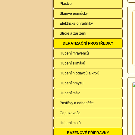
Ptactvo
Stájové pomůcky
Elektrické ohradníky
Stroje a zařízení
DERATIZAČNÍ PROSTŘEDKY
Hubení mravenců
Hubení slimáků
Hubení hlodavců a krtků
Hubení hmyzu
Hubení mšic
Pastičky a odhaněče
Odpuzovače
Hubení molů
BAZÉNOVÉ PŘÍPRAVKY