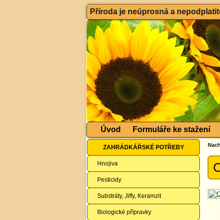
Příroda je neúprosná a nepodplatitel
Úvod
Formuláře ke stažení
Nach
ZAHRÁDKÁŘSKÉ POTŘEBY
Hnojiva
O
Pesticidy
Substráty, Jiffy, Keramzit
Biologické přípravky