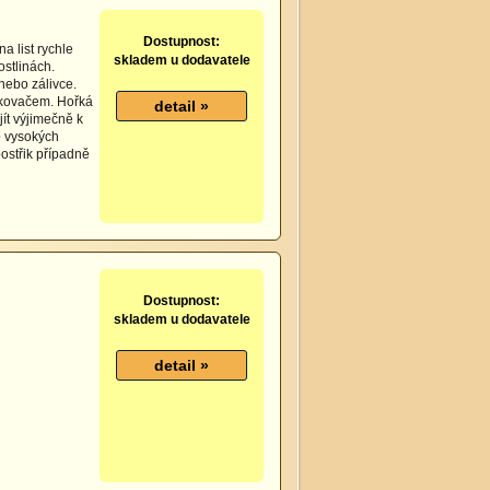
Dostupnost:
a list rychle
skladem u dodavatele
ostlinách.
nebo zálivce.
řikovačem. Hořká
jít výjimečně k
o vysokých
postřik případně
Dostupnost:
skladem u dodavatele