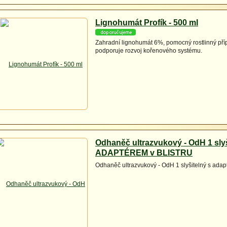
Lignohumát Profík - 500 ml
Zahradní lignohumát 6%, pomocný rostlinný pří
podporuje rozvoj kořenového systému.
Odhaněč ultrazvukový - OdH 1 slyš
ADAPTÉREM v BLISTRU
Odhaněč ultrazvukový - OdH 1 slyšitelný s adapt