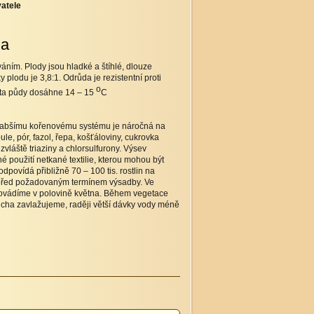
atele
na
ním. Plody jsou hladké a štíhlé, dlouze
 plodu je 3,8:1. Odrůda je rezistentní proti
o
plota půdy dosáhne 14
–
15
C
 slabšímu kořenovému systému je náročná na
le, pór, fazol, řepa, košťáloviny, cukrovka
vláště triaziny a chlorsulfurony. Výsev
 použití netkané textilie, kterou mohou být
dpovídá přibližně 70 – 100 tis. rostlin na
y před požadovaným termínem výsadby. Ve
provádíme v polovině května. Během vegetace
cha zavlažujeme, raději větší dávky vody méně