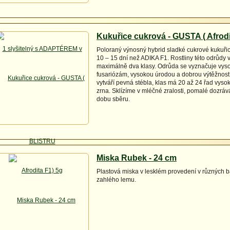
Kukuřice cukrová - GUSTA ( Afrodi
Poloraný výnosný hybrid sladké cukrové kukuřic
10 – 15 dní než ADIKA F1. Rostliny této odrůdy v
maximálně dva klasy. Odrůda se vyznačuje vyso
fusariózám, vysokou úrodou a dobrou výtěžností
vytváří pevná stébla, klas má 20 až 24 řad vyso
zrna. Sklízíme v mléčné zralosti, pomalé dozráv
dobu sběru.
Miska Rubek - 24 cm
Plastová miska v lesklém provedení v různých b
zahlého lemu.