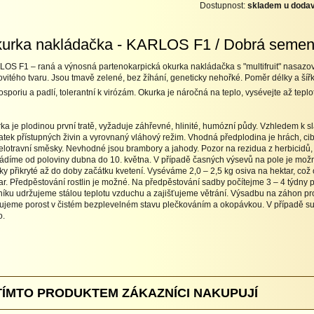
Dostupnost:
skladem u dodav
urka nakládačka - KARLOS F1 / Dobrá seme
OS F1 – raná a výnosná partenokarpická okurka nakládačka s "multifruit" nasazová
ovitého tvaru. Jsou tmavě zelené, bez žíhání, geneticky nehořké. Poměr délky a šířky
osporiu a padlí, tolerantní k virózám. Okurka je náročná na teplo, vysévejte až te
ka je plodinou první tratě, vyžaduje záhřevné, hlinité, humózní půdy. Vzhledem k
atek přístupných živin a vyrovnaný vláhový režim. Vhodná předplodina je hrách, cibu
telotravní směsky. Nevhodné jsou brambory a jahody. Pozor na rezidua z herbicidů, z
ádíme od poloviny dubna do 10. května. V případě časných výsevů na pole je možné
ky přikryté až do doby začátku kvetení. Vyséváme 2,0 – 2,5 kg osiva na hektar, což o
ar. Předpěstování rostlin je možné. Na předpěstování sadby počítejme 3 – 4 týdn
níku udržujeme stálou teplotu vzduchu a zajišťujeme větrání. Výsadbu na záhon 
ujeme porost v čistém bezplevelném stavu plečkováním a okopávkou. V případě su
o.
TÍMTO PRODUKTEM ZÁKAZNÍCI NAKUPUJÍ