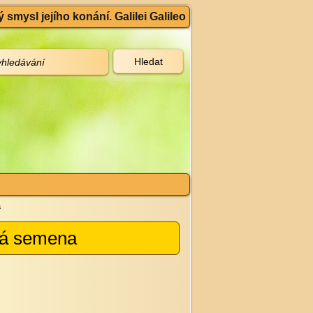
 smysl jejího konání. Galilei Galileo
a
rá semena