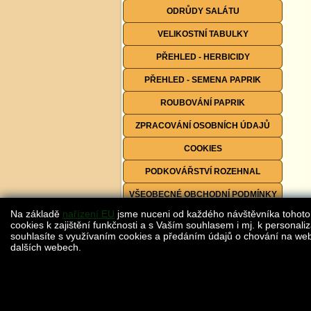
ODRŮDY SALÁTU
VELIKOSTNÍ TABULKY
PŘEHLED - HERBICIDY
PŘEHLED - SEMENA PAPRIK
ROUBOVÁNÍ PAPRIK
ZPRACOVÁNÍ OSOBNÍCH ÚDAJŮ
COOKIES
PODKOVÁŘSTVÍ ROZEHNAL
VŠEOBECNÉ OBCHODNÍ PODMÍNKY
Na základě
nařízení EU
jsme nuceni od každého návštěvníka tohoto
FORMULÁŘE KE STAŽENÍ
cookies k zajištění funkčnosti a s Vaším souhlasem i mj. k personaliz
souhlasíte s využívaním cookies a předáním údajů o chování na webu
dalších webech.