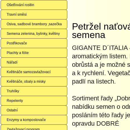
Ošetřování rostlin
Travní směsi
Petržel naťo
Osiva, sadbové brambory ,sazečka
semena
Semena zelenina, bylinky, květiny
Postřikovače
GIGANTE D´ITALIA 4g 
Plachty a fólie
aromatickým listem. 
Nářadí
obrůstá a je možné 
a k rychlení. Vegeta
Květináče samozavlažovací
padlí na listech.
Květináče, obaly a misky
Truhlíky
Sortiment řady „Dobr
Repelenty
nabídku semen o odrů
Ostatní
posláním této řady j
Enzymy a kompostovače
opravdu DOBRÉ
Zavlažovací program