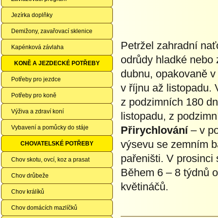
Jezírka doplňky
Demižony, zavařovací sklenice
Petržel zahradní nať
Kapénková závlaha
odrůdy hladké nebo 
KONĚ A JEZDECKÉ POTŘEBY
dubnu, opakovaně v 
Potřeby pro jezdce
v říjnu až listopadu.
Potřeby pro koně
z podzimních 180 dnů
Výživa a zdraví koní
listopadu, z podzimn
Vybavení a pomůcky do stáje
Přirychlování
– v po
výsevu se zemním ba
CHOVATELSKÉ POTŘEBY
pařeništi. V prosinci
Chov skotu, ovcí, koz a prasat
Během 6 – 8 týdnů ob
Chov drůbeže
květináčů.
Chov králíků
Chov domácích mazlíčků