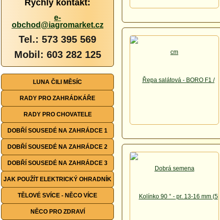
Rychlý kontakt:
e-
obchod@iagromarket.cz
Tel.: 573 395 569
Mobil: 603 282 125
LUNA ČILI MĚSÍC
RADY PRO ZAHRÁDKÁŘE
RADY PRO CHOVATELE
DOBŘÍ SOUSEDÉ NA ZAHRÁDCE 1
DOBŘÍ SOUSEDÉ NA ZAHRÁDCE 2
DOBŘÍ SOUSEDÉ NA ZAHRÁDCE 3
JAK POUŽÍT ELEKTRICKÝ OHRADNÍK
TĚLOVÉ SVÍCE - NĚCO VÍCE
NĚCO PRO ZDRAVÍ