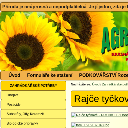
Příroda je neúprosná a nepodplatitelná. Je jí jedno, zda je
Úvod
Formuláře ke stažení
PODKOVÁŘSTVÍ Roze
Nacházíte se:
Úvod
/
Zahrádkářské pot
ZAHRÁDKÁŘSKÉ POTŘEBY
Hnojiva
Rajče tyčko
Pesticidy
Substráty, Jiffy, Keramzit
Biologické přípravky