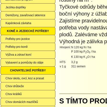
Tyčkové odrůdy běh
Jezírka doplňky
boční výhony z úžlabí
Demižony, zavařovací sklenice
Zajistíme pravidelno
Kapénková závlaha
potřeba vody nastává
KONĚ A JEZDECKÉ POTŘEBY
plodů. Zaléváme vždy
Potřeby pro jezdce
Výhodná je zálivka
Potřeby pro koně
Hnojení:
N 120 kg N / ha
P 100 kg P
O
/ ha
2
5
Výživa a zdraví koní
K 130 kg K
O / ha
2
HTS
3,2 g
Vybavení a pomůcky do stáje
v 1 g
311 semen
CHOVATELSKÉ POTŘEBY
Chov skotu, ovcí, koz a prasat
Chov drůbeže
Chov králíků
S TÍMTO PRO
Chov domácích mazlíčků