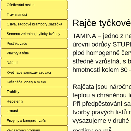
Ošetřování rostlin
Travní směsi
Rajče tyčkov
Osiva, sadbové brambory ,sazečka
Semena zelenina, bylinky, květiny
TAMINA – jedno z nej
úrovni odrůdy STUPI
Postřikovače
plod homogenně červe
Plachty a fólie
středně vzrůstná, s 
Nářadí
hmotnosti kolem 80 –
Květináče samozavlažovací
Květináče, obaly a misky
Rajčata jsou náročno
Truhlíky
teplou a chráněnou 
Repelenty
Při předpěstování s
tvorby pravých listů
Ostatní
vysazujeme v druhé p
Enzymy a kompostovače
2
rostliny na m
.
Zavlažovací program