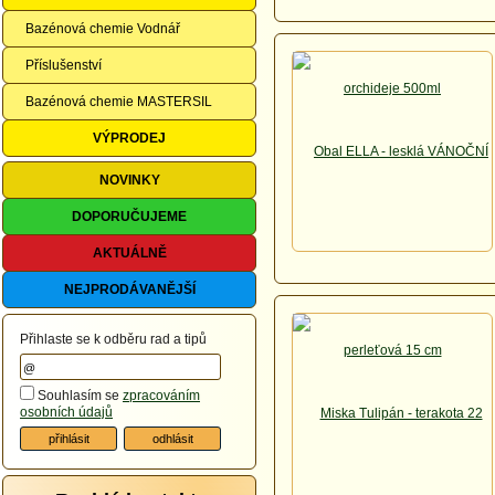
Bazénová chemie Vodnář
Příslušenství
Bazénová chemie MASTERSIL
VÝPRODEJ
NOVINKY
DOPORUČUJEME
AKTUÁLNĚ
NEJPRODÁVANĚJŠÍ
Přihlaste se k odběru rad a tipů
Souhlasím se
zpracováním
osobních údajů