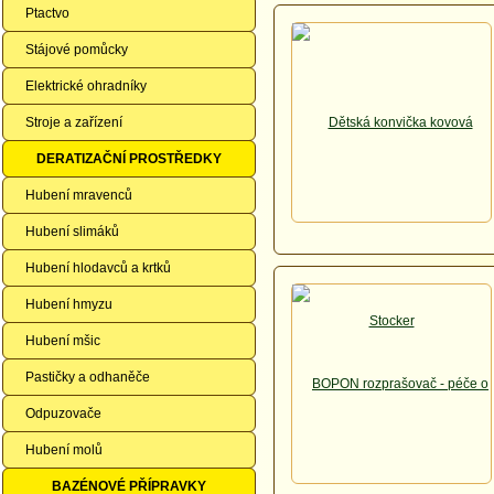
Ptactvo
Stájové pomůcky
Elektrické ohradníky
Stroje a zařízení
DERATIZAČNÍ PROSTŘEDKY
Hubení mravenců
Hubení slimáků
Hubení hlodavců a krtků
Hubení hmyzu
Hubení mšic
Pastičky a odhaněče
Odpuzovače
Hubení molů
BAZÉNOVÉ PŘÍPRAVKY