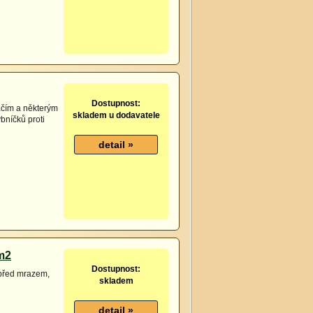
Dostupnost:
tačím a některým
skladem u dodavatele
ybníčků proti
/m2
Dostupnost:
n před mrazem,
skladem