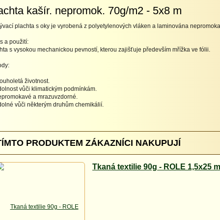
achta kašír. nepromok. 70g/m2 - 5x8 m
ývací plachta s oky je vyrobená z polyetylenových vláken a laminována nepromok
s a použití:
hta s vysokou mechanickou pevností, kterou zajišťuje především mřížka ve fólii.
ody:
holetá životnost.
nost vůči klimatickým podmínkám.
romokavé a mrazuvzdorné.
né vůči některým druhům chemikálií.
TÍMTO PRODUKTEM ZÁKAZNÍCI NAKUPUJÍ
Tkaná textilie 90g - ROLE 1,5x25 