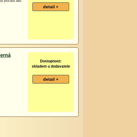
vy počasí atd.
černá
Dostupnost:
skladem u dodavatele