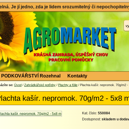
ná. Je jí jedno, zda je lidem srozumitelný či nepochopitelný
PODKOVÁŘSTVÍ Rozehnal
Kontakty
ázíte se:
Úvod
/
Zahrádkářské potřeby
/
Plachty a fólie
/ Plachta kašír. nepromok. 70g/m2 -
lachta kašír. nepromok. 70g/m2 - 5x8 
Kat. číslo:
550084
Dostupnost:
skladem u dodav