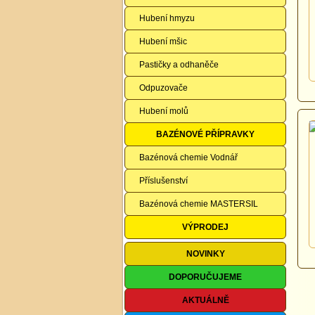
Hubení hmyzu
Hubení mšic
Pastičky a odhaněče
Odpuzovače
Hubení molů
BAZÉNOVÉ PŘÍPRAVKY
Bazénová chemie Vodnář
Příslušenství
Bazénová chemie MASTERSIL
VÝPRODEJ
NOVINKY
DOPORUČUJEME
AKTUÁLNĚ