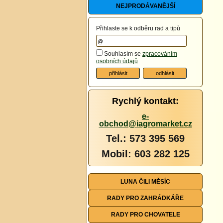
NEJPRODÁVANĚJŠÍ
Přihlaste se k odběru rad a tipů
Souhlasím se
zpracováním
osobních údajů
Rychlý kontakt:
e-
obchod@iagromarket.cz
Tel.: 573 395 569
Mobil: 603 282 125
LUNA ČILI MĚSÍC
RADY PRO ZAHRÁDKÁŘE
RADY PRO CHOVATELE