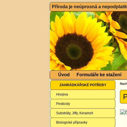
Příroda je neúprosná a nepodplatitel
Úvod
Formuláře ke stažení
Nach
ZAHRÁDKÁŘSKÉ POTŘEBY
Hnojiva
P
Pesticidy
Substráty, Jiffy, Keramzit
Biologické přípravky