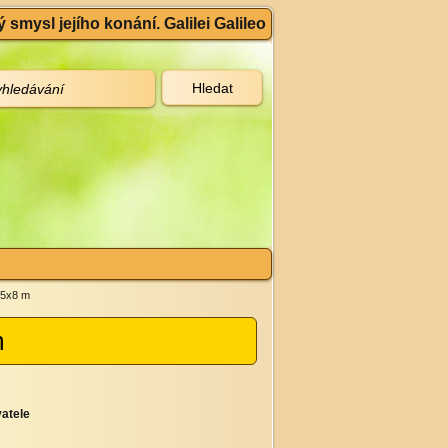
 smysl jejího konání. Galilei Galileo
 5x8 m
m
atele