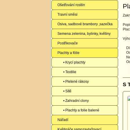
Pl
Ošetřování rostlin
Travní směsi
Zakr
Osiva, sadbové brambory ,sazečka
Popi
Plac
Semena zelenina, bylinky, květiny
Výh
Postřikovače
Dlou
Odol
Plachty a fólie
Nep
Odol
• Krycí plachty
• Textilie
• Pletené rákosy
S 
• Sítě
• Zahradní clony
• Plachty a folie balené
Nářadí
Květináče samozavlažovací