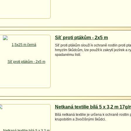
Síť proti ptákům - 2x5 m
Síť proti ptákům slouží k ochraně rostlin proti p
hmyzím škůdcům, lze použít k zakrytí jezírek a r
spadanému listí.
Netkaná textilie bílá 5 x 3,2 m 17g
Bílá netkaná textilie je určena k ochraně rostli
krupobitím a živočišnými škůdci.