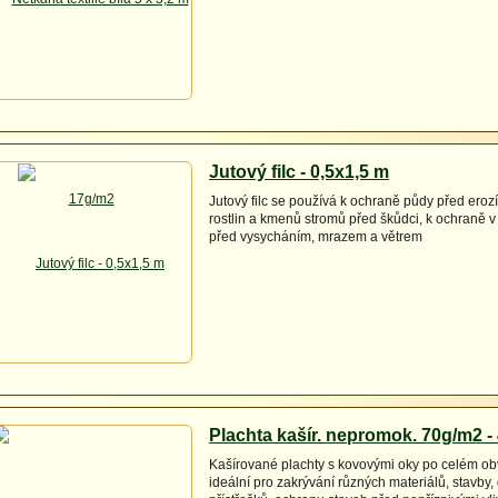
Jutový filc - 0,5x1,5 m
Jutový filc se používá k ochraně půdy před eroz
rostlin a kmenů stromů před škůdci, k ochraně 
před vysycháním, mrazem a větrem
Plachta kašír. nepromok. 70g/m2 -
Kašírované plachty s kovovými oky po celém ob
ideální pro zakrývání různých materiálů, stavby