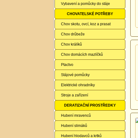
Vybavení a pomůcky do stáje
CHOVATELSKÉ POTŘEBY
Chov skotu, ovcí, koz a prasat
Chov drůbeže
Chov králíků
Chov domácích mazlíčků
Ptactvo
Stájové pomůcky
Elektrické ohradníky
Stroje a zařízení
DERATIZAČNÍ PROSTŘEDKY
Hubení mravenců
Hubení slimáků
Hubení hlodavců a krtků