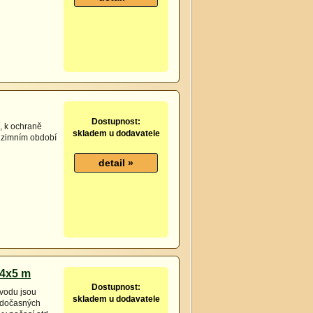
Dostupnost:
í, k ochraně
skladem u dodavatele
v zimním období
 4x5 m
Dostupnost:
vodu jsou
skladem u dodavatele
, dočasných