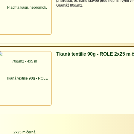
přístřešků, ochranu staveb před nepříznivými vli
Gramáž 80g/m2.
Tkaná textilie 90g - ROLE 2x25 m 