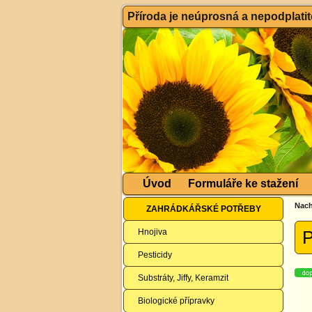
Příroda je neúprosná a nepodplatitel
Úvod
Formuláře ke stažení
Nach
ZAHRÁDKÁŘSKÉ POTŘEBY
Hnojiva
P
Pesticidy
Substráty, Jiffy, Keramzit
Biologické přípravky