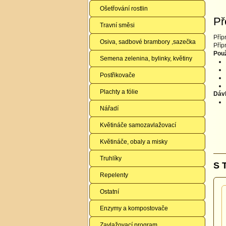
Ošetřování rostlin
Př
Travní směsi
Příp
Osiva, sadbové brambory ,sazečka
Příp
Použ
Semena zelenina, bylinky, květiny
Postřikovače
Plachty a fólie
Dáv
Nářadí
Květináče samozavlažovací
Květináče, obaly a misky
Truhlíky
S 
Repelenty
Ostatní
Enzymy a kompostovače
Zavlažovací program