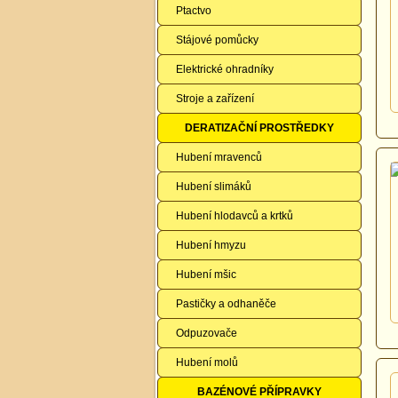
Ptactvo
Stájové pomůcky
Elektrické ohradníky
Stroje a zařízení
DERATIZAČNÍ PROSTŘEDKY
Hubení mravenců
Hubení slimáků
Hubení hlodavců a krtků
Hubení hmyzu
Hubení mšic
Pastičky a odhaněče
Odpuzovače
Hubení molů
BAZÉNOVÉ PŘÍPRAVKY