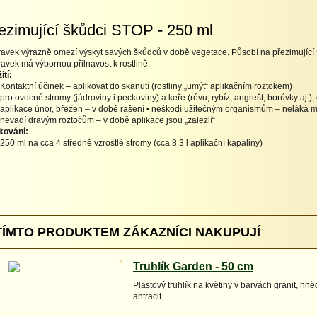
ezimující škůdci STOP - 250 ml
ravek výrazně omezí výskyt savých škůdců v době vegetace. Působí na přezimující st
ravek má výbornou přilnavost k rostlině.
ití:
Kontaktní účinek – aplikovat do skanutí (rostliny „umýt“ aplikačním roztokem)
pro ovocné stromy (jádroviny i peckoviny) a keře (révu, rybíz, angrešt, borůvky aj.);
aplikace únor, březen – v době rašení • neškodí užitečným organismům – neláká 
nevadí dravým roztočům – v době aplikace jsou „zalezlí“
kování:
250 ml na cca 4 středně vzrostlé stromy (cca 8,3 l aplikační kapaliny)
TÍMTO PRODUKTEM ZÁKAZNÍCI NAKUPUJÍ
Truhlík Garden - 50 cm
Plastový truhlík na květiny v barvách granit, hně
antracit