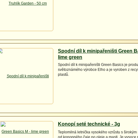
Spodní díl k minipařeništi Green B
lime green
Spodní díl k minipařeništi Green Basics je produ
světoznámého výrobce Elho a je vyroben z rec
plastů.
Konopí seté technické - 3g
Teplomilná letnička vysokého vzrůstu s širokým 
od konopného čaje po oleje a masti. Je vysoce r