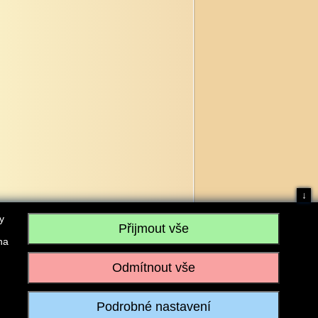
↓
y
na
, IČO: 28304845, se sídlem č.p. 17, 768 75 Loukov
u vedeném Krajským soudem v Brně, sp. zn. C 59979
iagromarket.cz
, Mobil: 603 525 615, Tel: 573 395 569
ánek je dovoleno pouze se souhlasem provozovatele.
Realizace:
w-software.com