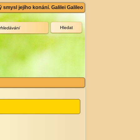
 smysl jejího konání. Galilei Galileo