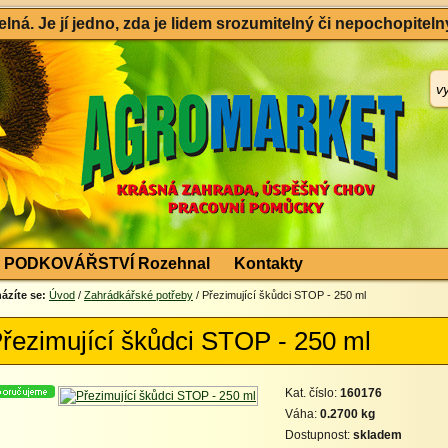
ná. Je jí jedno, zda je lidem srozumitelný či nepochopitelný
PODKOVÁŘSTVÍ Rozehnal
Kontakty
ázíte se:
Úvod
/
Zahrádkářské potřeby
/ Přezimující škůdci STOP - 250 ml
řezimující škůdci STOP - 250 ml
Kat. číslo:
160176
Váha:
0.2700 kg
Dostupnost:
skladem