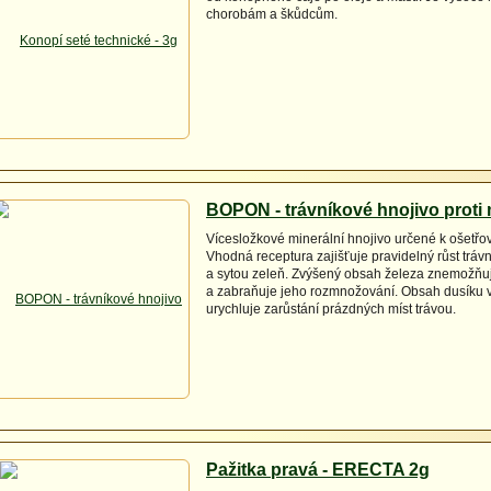
chorobám a škůdcům.
BOPON - trávníkové hnojivo proti
Vícesložkové minerální hnojivo určené k ošetřov
Vhodná receptura zajišťuje pravidelný růst trávn
a sytou zeleň. Zvýšený obsah železa znemožňu
a zabraňuje jeho rozmnožování. Obsah dusíku v
urychluje zarůstání prázdných míst trávou.
Pažitka pravá - ERECTA 2g