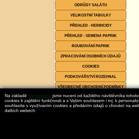
ODRŮDY SALÁTU
VELIKOSTNÍ TABULKY
PŘEHLED - HERBICIDY
PŘEHLED - SEMENA PAPRIK
ROUBOVÁNÍ PAPRIK
ZPRACOVÁNÍ OSOBNÍCH ÚDAJŮ
COOKIES
PODKOVÁŘSTVÍ ROZEHNAL
VŠEOBECNÉ OBCHODNÍ PODMÍNKY
Na základě
nařízení EU
jsme nuceni od každého návštěvníka tohoto
FORMULÁŘE KE STAŽENÍ
cookies k zajištění funkčnosti a s Vaším souhlasem i mj. k personaliz
souhlasíte s využívaním cookies a předáním údajů o chování na webu
dalších webech.