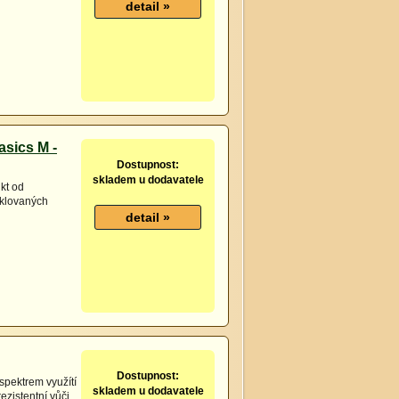
asics M -
Dostupnost:
skladem u dodavatele
kt od
yklovaných
Dostupnost:
spektrem využítí
skladem u dodavatele
ezistentní vůči