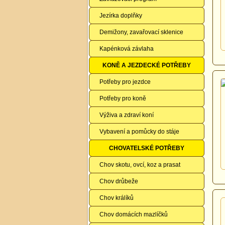
Jezírka doplňky
Demižony, zavařovací sklenice
Kapénková závlaha
KONĚ A JEZDECKÉ POTŘEBY
Potřeby pro jezdce
Potřeby pro koně
Výživa a zdraví koní
Vybavení a pomůcky do stáje
CHOVATELSKÉ POTŘEBY
Chov skotu, ovcí, koz a prasat
Chov drůbeže
Chov králíků
Chov domácích mazlíčků