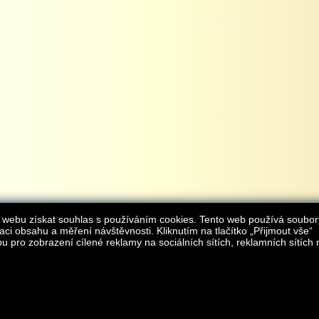
 webu získat souhlas s používáním cookies. Tento web používá soubor
aci obsahu a měření návštěvnosti. Kliknutím na tlačítko „Přijmout vše“
 pro zobrazení cílené reklamy na sociálních sítích, reklamních sítích 
Provozovatelem internetového obchodu
iAgromarket.cz
je AGROMARKET IRSI s.r.o.
zapsaná v obchodním rejstřík
Kontakt:
e-obchod@
© 2013 iAgromarket.cz - všechna práva vyhrazena, kopírování obsahu str