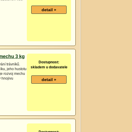
 mechu 3 kg
Dostupnost:
ání trávníků.
skladem u dodavatele
íku, jeho hustotu
je rozvoj mechu
 hnojivu