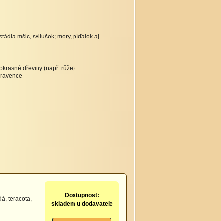
ádia mšic, svilušek; mery, píďalek aj..
 okrasné dřeviny (např. růže)
mravence
Dostupnost:
dá, teracota,
skladem u dodavatele