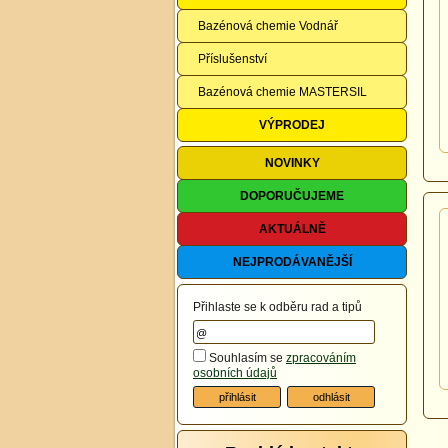
Bazénová chemie Vodnář
Příslušenství
Bazénová chemie MASTERSIL
VÝPRODEJ
NOVINKY
DOPORUČUJEME
AKTUÁLNĚ
NEJPRODÁVANĚJŠÍ
Přihlaste se k odběru rad a tipů
Souhlasím se
zpracováním
osobních údajů