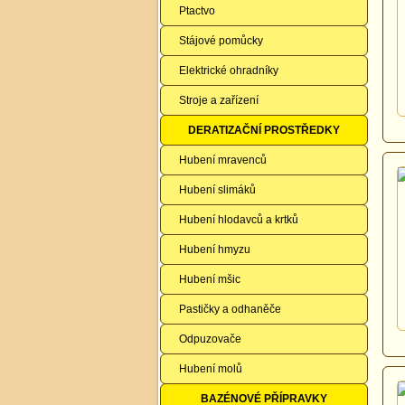
Ptactvo
Stájové pomůcky
Elektrické ohradníky
Stroje a zařízení
DERATIZAČNÍ PROSTŘEDKY
Hubení mravenců
Hubení slimáků
Hubení hlodavců a krtků
Hubení hmyzu
Hubení mšic
Pastičky a odhaněče
Odpuzovače
Hubení molů
BAZÉNOVÉ PŘÍPRAVKY