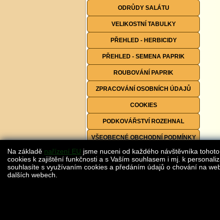
ODRŮDY SALÁTU
VELIKOSTNÍ TABULKY
PŘEHLED - HERBICIDY
PŘEHLED - SEMENA PAPRIK
ROUBOVÁNÍ PAPRIK
ZPRACOVÁNÍ OSOBNÍCH ÚDAJŮ
COOKIES
PODKOVÁŘSTVÍ ROZEHNAL
VŠEOBECNÉ OBCHODNÍ PODMÍNKY
Na základě
nařízení EU
jsme nuceni od každého návštěvníka tohoto
FORMULÁŘE KE STAŽENÍ
cookies k zajištění funkčnosti a s Vaším souhlasem i mj. k personaliz
souhlasíte s využívaním cookies a předáním údajů o chování na webu
dalších webech.