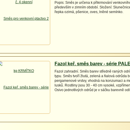
Popis: Směs je určena k přikrmování venkovníh
především v zimním období. Složení: Slunečnice
řepka ozimá, pšenice, oves, lněné semínko.
Fazol keř. směs barev - série PAL
Fazol zahradní. Směs barev středně raných odr
typu. Směs tvoří žlutá, zelená a fialová odrůda 
pergamenové vrstvy, vhodná na konzumaci a mr
lusků. Rostliny jsou 30 - 40 cm vysoké, vzpříme
Osivo jednotlivých odrůd je v sáčku barevně od