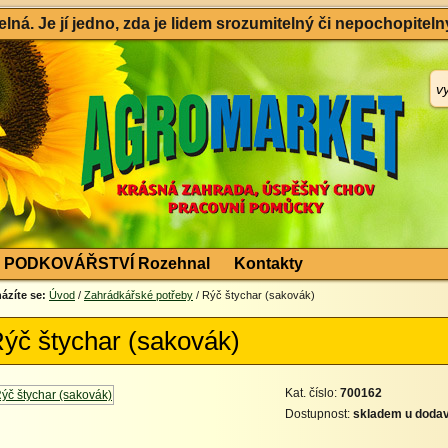
ná. Je jí jedno, zda je lidem srozumitelný či nepochopitelný
PODKOVÁŘSTVÍ Rozehnal
Kontakty
ázíte se:
Úvod
/
Zahrádkářské potřeby
/ Rýč štychar (sakovák)
ýč štychar (sakovák)
Kat. číslo:
700162
Dostupnost:
skladem u dodav