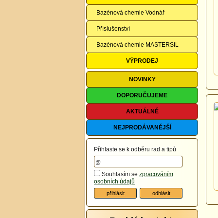
Bazénová chemie Vodnář
Příslušenství
Bazénová chemie MASTERSIL
VÝPRODEJ
NOVINKY
DOPORUČUJEME
AKTUÁLNĚ
NEJPRODÁVANĚJŠÍ
Přihlaste se k odběru rad a tipů
Souhlasím se
zpracováním
osobních údajů