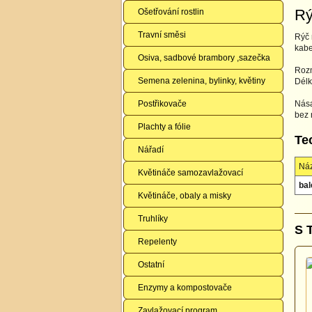
Rý
Ošetřování rostlin
Travní směsi
Rýč 
kabe
Osiva, sadbové brambory ,sazečka
Roz
Semena zelenina, bylinky, květiny
Délk
Postřikovače
Nás
bez
Plachty a fólie
Te
Nářadí
Ná
Květináče samozavlažovací
bal
Květináče, obaly a misky
Truhlíky
S 
Repelenty
Ostatní
Enzymy a kompostovače
Zavlažovací program