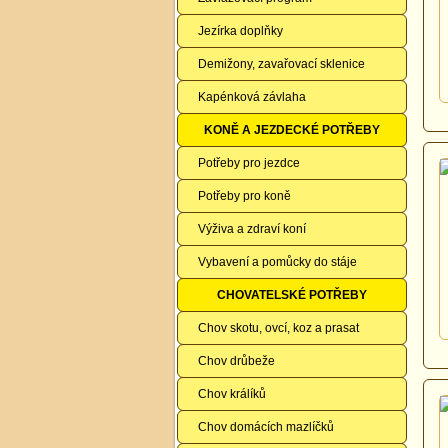
Jezírka doplňky
Demižony, zavařovací sklenice
Kapénková závlaha
KONĚ A JEZDECKÉ POTŘEBY
Potřeby pro jezdce
Potřeby pro koně
Výživa a zdraví koní
Vybavení a pomůcky do stáje
CHOVATELSKÉ POTŘEBY
Chov skotu, ovcí, koz a prasat
Chov drůbeže
Chov králíků
Chov domácích mazlíčků