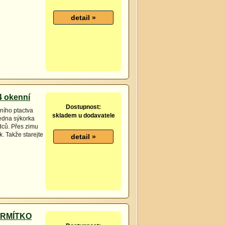
4 okenní
Dostupnost:
ního ptactva
skladem u dodavatele
jedna sýkorka
dců. Přes zimu
. Takže starejte
 KRMÍTKO