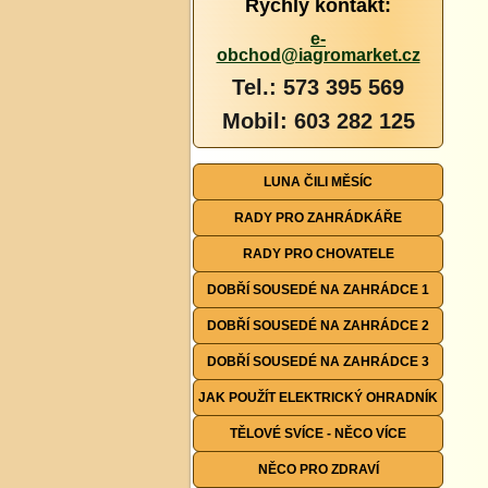
Rychlý kontakt:
e-
obchod@iagromarket.cz
Tel.: 573 395 569
Mobil: 603 282 125
LUNA ČILI MĚSÍC
RADY PRO ZAHRÁDKÁŘE
RADY PRO CHOVATELE
DOBŘÍ SOUSEDÉ NA ZAHRÁDCE 1
DOBŘÍ SOUSEDÉ NA ZAHRÁDCE 2
DOBŘÍ SOUSEDÉ NA ZAHRÁDCE 3
JAK POUŽÍT ELEKTRICKÝ OHRADNÍK
TĚLOVÉ SVÍCE - NĚCO VÍCE
NĚCO PRO ZDRAVÍ