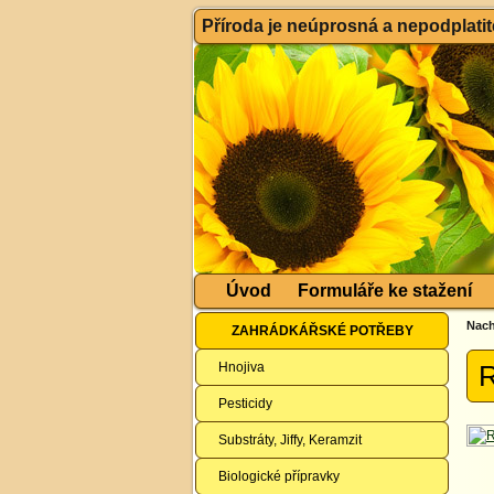
Příroda je neúprosná a nepodplatitel
Úvod
Formuláře ke stažení
Nach
ZAHRÁDKÁŘSKÉ POTŘEBY
Hnojiva
R
Pesticidy
Substráty, Jiffy, Keramzit
Biologické přípravky