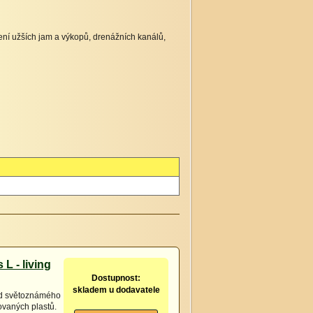
bení užších jam a výkopů, drenážních kanálů,
L - living
Dostupnost:
skladem u dodavatele
 od světoznámého
ovaných plastů.