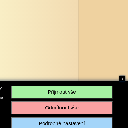
↓
y
na
, IČO: 28304845, se sídlem č.p. 17, 768 75 Loukov
u vedeném Krajským soudem v Brně, sp. zn. C 59979
iagromarket.cz
, Mobil: 603 525 615, Tel: 573 395 569
ánek je dovoleno pouze se souhlasem provozovatele.
Realizace:
w-software.com