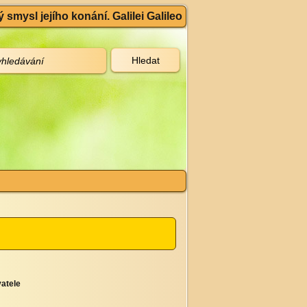
 smysl jejího konání. Galilei Galileo
atele