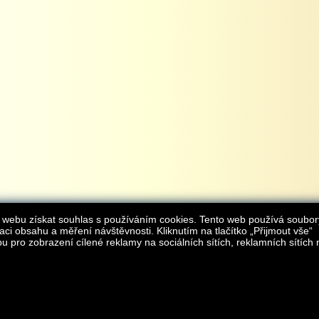
 webu získat souhlas s používáním cookies. Tento web používá soubor
aci obsahu a měření návštěvnosti. Kliknutím na tlačítko „Přijmout vše“
 pro zobrazení cílené reklamy na sociálních sítích, reklamních sítích 
Provozovatelem internetového obchodu
iAgromarket.cz
je AGROMARKET IRSI s.r.o.
zapsaná v obchodním rejstřík
Kontakt:
e-obchod@
© 2013 iAgromarket.cz - všechna práva vyhrazena, kopírování obsahu str