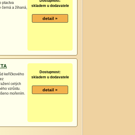
Dostupnost:
o ptactva
skladem u dodavatele
 černá a žíhaná,
ETA
Dostupnost:
ůd keříčkového
skladem u dodavatele
bez
ažení celých
ného vzrůstu.
lišeno mořením.