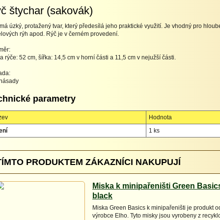
č štychar (sakovák)
má úzký, protažený tvar, který předesílá jeho praktické využití. Je vhodný pro hlou
lových rýh apod. Rýč je v černém provedení.
měr:
a rýče: 52 cm, šířka: 14,5 cm v horní části a 11,5 cm v nejužší části.
ada:
 násady
chnické parametry
zev
Hodnota
ení
1 ks
TÍMTO PRODUKTEM ZÁKAZNÍCI NAKUPUJÍ
Miska k minipařeništi Green Basics 
black
Miska Green Basics k minipařeništi je produkt
výrobce Elho. Tyto misky jsou vyrobeny z recykl