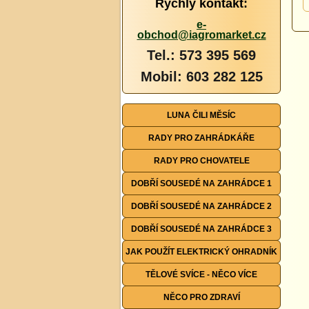
Rychlý kontakt:
e-
obchod@iagromarket.cz
Tel.: 573 395 569
Mobil: 603 282 125
LUNA ČILI MĚSÍC
RADY PRO ZAHRÁDKÁŘE
RADY PRO CHOVATELE
DOBŘÍ SOUSEDÉ NA ZAHRÁDCE 1
DOBŘÍ SOUSEDÉ NA ZAHRÁDCE 2
DOBŘÍ SOUSEDÉ NA ZAHRÁDCE 3
JAK POUŽÍT ELEKTRICKÝ OHRADNÍK
TĚLOVÉ SVÍCE - NĚCO VÍCE
NĚCO PRO ZDRAVÍ