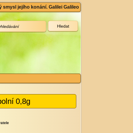
 smysl jejího konání. Galilei Galileo
olní 0,8g
atele