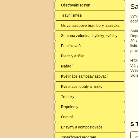
Sa
Ošetřování rostlin
Travní směsi
Vyni
dobř
Osiva, sadbové brambory ,sazečka
Salá
Semena zelenina, bylinky, květiny
Dopo
30 x
Postřikovače
list
prav
Plachty a fólie
HTS:
V 1 
Nářadí
Výse
Skli
Květináče samozavlažovací
Květináče, obaly a misky
Truhlíky
Repelenty
Ostatní
S 
Enzymy a kompostovače
Zavlažovací program