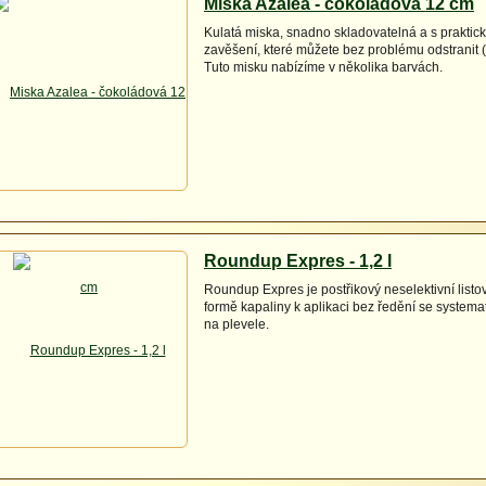
Miska Azalea - čokoládová 12 cm
Kulatá miska, snadno skladovatelná a s prakti
zavěšení, které můžete bez problému odstranit (
Tuto misku nabízíme v několika barvách.
Roundup Expres - 1,2 l
Roundup Expres je postřikový neselektivní listo
formě kapaliny k aplikaci bez ředění se system
na plevele.