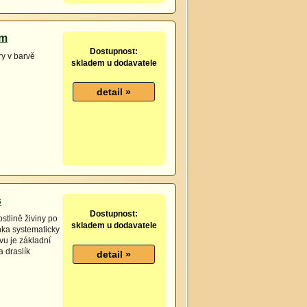
cm
Dostupnost:
ry v barvě
skladem u dodavatele
s
Dostupnost:
stlině živiny po
skladem u dodavatele
nka systematicky
vu je základní
a draslík