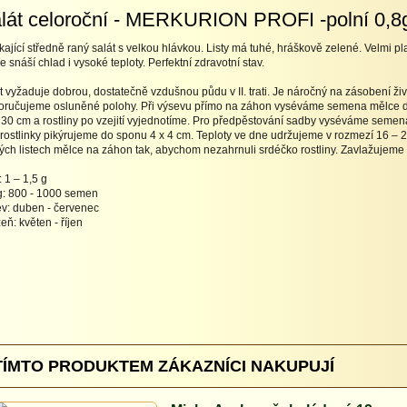
lát celoroční - MERKURION PROFI -polní 0,8
kající středně raný salát s velkou hlávkou. Listy má tuhé, hráškově zelené. Velmi pl
e snáší chlad i vysoké teploty. Perfektní zdravotní stav.
t vyžaduje dobrou, dostatečně vzdušnou půdu v II. trati. Je náročný na zásobení živ
ručujeme osluněné polohy. Při výsevu přímo na záhon vyséváme semena mělce d
 30 cm a rostliny po vzejití vyjednotíme. Pro předpěstování sadby vyséváme semena
ů rostlinky pikýrujeme do sponu 4 x 4 cm. Teploty ve dne udržujeme v rozmezí 16 – 2
ých listech mělce na záhon tak, abychom nezahrnuli srdéčko rostliny. Zavlažujem
 1 – 1,5 g
g: 800 - 1000 semen
v: duben - červenec
zeň: květen - říjen
TÍMTO PRODUKTEM ZÁKAZNÍCI NAKUPUJÍ