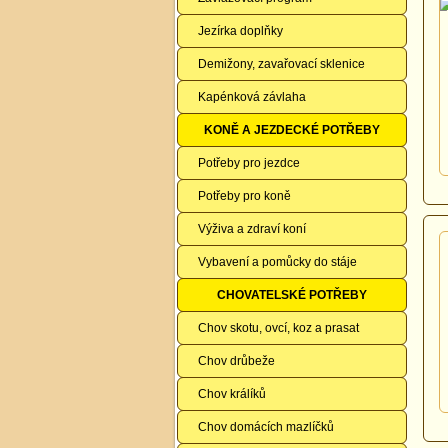
Jezírka doplňky
Demižony, zavařovací sklenice
Kapénková závlaha
KONĚ A JEZDECKÉ POTŘEBY
Potřeby pro jezdce
Potřeby pro koně
Výživa a zdraví koní
Vybavení a pomůcky do stáje
CHOVATELSKÉ POTŘEBY
Chov skotu, ovcí, koz a prasat
Chov drůbeže
Chov králíků
Chov domácích mazlíčků