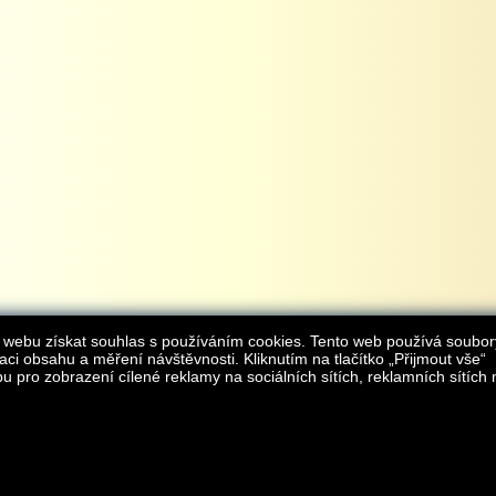
 webu získat souhlas s používáním cookies. Tento web používá soubor
aci obsahu a měření návštěvnosti. Kliknutím na tlačítko „Přijmout vše“
 pro zobrazení cílené reklamy na sociálních sítích, reklamních sítích 
Provozovatelem internetového obchodu
iAgromarket.cz
je AGROMARKET IRSI s.r.o.
zapsaná v obchodním rejstřík
Kontakt:
e-obchod@
© 2013 iAgromarket.cz - všechna práva vyhrazena, kopírování obsahu str