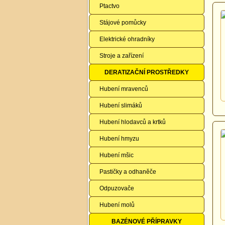
Ptactvo
Stájové pomůcky
Elektrické ohradníky
Stroje a zařízení
DERATIZAČNÍ PROSTŘEDKY
Hubení mravenců
Hubení slimáků
Hubení hlodavců a krtků
Hubení hmyzu
Hubení mšic
Pastičky a odhaněče
Odpuzovače
Hubení molů
BAZÉNOVÉ PŘÍPRAVKY