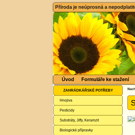
Příroda je neúprosná a nepodplatitel
Úvod
Formuláře ke stažení
Nach
ZAHRÁDKÁŘSKÉ POTŘEBY
Hnojiva
S
Pesticidy
Substráty, Jiffy, Keramzit
Biologické přípravky