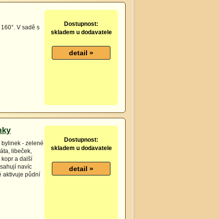
Dostupnost:
 160°. V sadě s
skladem u dodavatele
nky
Dostupnost:
 bylinek - zelené
skladem u dodavatele
áta, libeček,
 kopr a další
sahují navíc
é aktivuje půdní