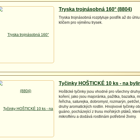
Tryska trojnásobná 160° (8804)
Tryska trojnásobná rozptyluje postřik až do úhlu
klíčem pro výměnu trysek.
Tyčinky HOŠTICKÉ 10 ks - na byli
Hoštické tyčinky jsou vhodné pro všechny druhy
koření, jako jsou majoránka, pažitka, bazalka, m
řeřicha, saturejka, dobromysl, rozmarýn, petržel,
druhy aromatických rostlin. Hnojivové tyčinky ob
guáno, pocházející z trusu mořských ptáků, kter
mikrofléru a dodává rostlinám potřebné živiny.