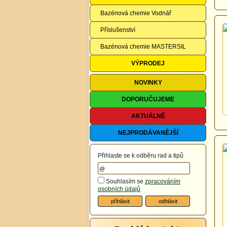
Bazénová chemie Vodnář
Příslušenství
Bazénová chemie MASTERSIL
VÝPRODEJ
NOVINKY
DOPORUČUJEME
AKTUÁLNĚ
NEJPRODÁVANĚJŠÍ
Přihlaste se k odběru rad a tipů
Souhlasím se
zpracováním
osobních údajů