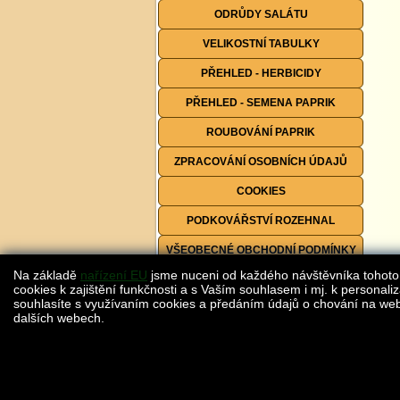
ODRŮDY SALÁTU
VELIKOSTNÍ TABULKY
PŘEHLED - HERBICIDY
PŘEHLED - SEMENA PAPRIK
ROUBOVÁNÍ PAPRIK
ZPRACOVÁNÍ OSOBNÍCH ÚDAJŮ
COOKIES
PODKOVÁŘSTVÍ ROZEHNAL
VŠEOBECNÉ OBCHODNÍ PODMÍNKY
Na základě
nařízení EU
jsme nuceni od každého návštěvníka tohoto
FORMULÁŘE KE STAŽENÍ
cookies k zajištění funkčnosti a s Vaším souhlasem i mj. k personaliz
souhlasíte s využívaním cookies a předáním údajů o chování na webu
dalších webech.