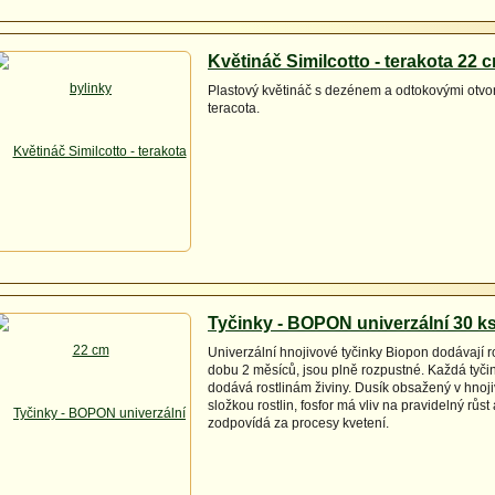
Květináč Similcotto - terakota 22 
Plastový květináč s dezénem a odtokovými otvo
teracota.
Tyčinky - BOPON univerzální 30 k
Univerzální hnojivové tyčinky Biopon dodávají ro
dobu 2 měsíců, jsou plně rozpustné. Každá tyči
dodává rostlinám živiny. Dusík obsažený v hnoji
složkou rostlin, fosfor má vliv na pravidelný růst 
zodpovídá za procesy kvetení.