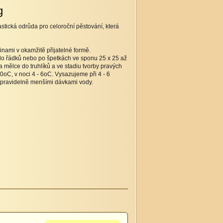
g
astická odrůda pro celoroční pěstování, která
inami v okamžitě přijatelné formě.
o řádků nebo po špetkách ve sponu 25 x 25 až
 mělce do truhlíků a ve stadiu tvorby pravých
0oC, v noci 4 - 6oC. Vysazujeme při 4 - 6
e pravidelně menšími dávkami vody.