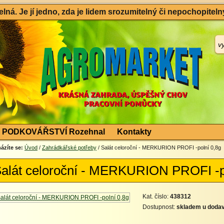
ná. Je jí jedno, zda je lidem srozumitelný či nepochopitelný
PODKOVÁŘSTVÍ Rozehnal
Kontakty
ázíte se:
Úvod
/
Zahrádkářské potřeby
/ Salát celoroční - MERKURION PROFI -polní 0,8g
alát celoroční - MERKURION PROFI -p
Kat. číslo:
438312
Dostupnost:
skladem u dodav