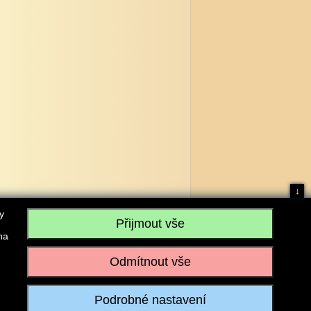
↓
y
na
, IČO: 28304845, se sídlem č.p. 17, 768 75 Loukov
u vedeném Krajským soudem v Brně, sp. zn. C 59979
iagromarket.cz
, Mobil: 603 525 615, Tel: 573 395 569
ánek je dovoleno pouze se souhlasem provozovatele.
Realizace:
w-software.com