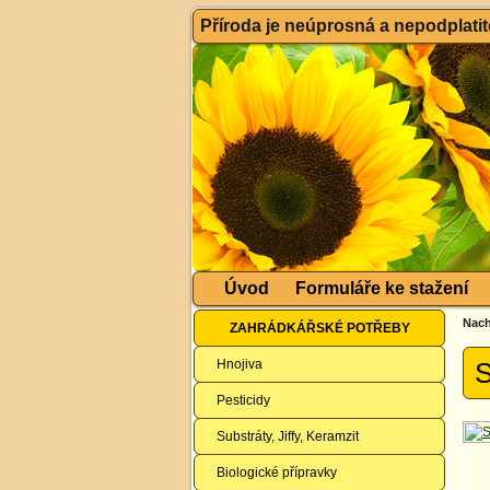
Příroda je neúprosná a nepodplatitel
Úvod
Formuláře ke stažení
Nach
ZAHRÁDKÁŘSKÉ POTŘEBY
Hnojiva
S
Pesticidy
Substráty, Jiffy, Keramzit
Biologické přípravky