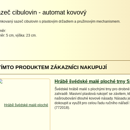
zeč cibulovin - automat kovový
nkovaný sazeč cibulovin s plastovým držadlem a pružinovým mechanismem.
měr:
ěr: 5 cm, výška: 23 cm.
TÍMTO PRODUKTEM ZÁKAZNÍCI NAKUPUJÍ
Hrábě švédské malé ploché trny S
Švédské hrábě malé s plochými trny pro drobné
zahradě. Masivní plastová rukojeť se závitem, 
našroubování dlouhé kovové násady. Násadu j
dokoupit a využít pro celou řadu ručního nářadí
(772018).