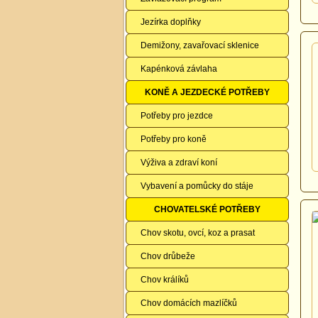
Jezírka doplňky
Demižony, zavařovací sklenice
Kapénková závlaha
KONĚ A JEZDECKÉ POTŘEBY
Potřeby pro jezdce
Potřeby pro koně
Výživa a zdraví koní
Vybavení a pomůcky do stáje
CHOVATELSKÉ POTŘEBY
Chov skotu, ovcí, koz a prasat
Chov drůbeže
Chov králíků
Chov domácích mazlíčků