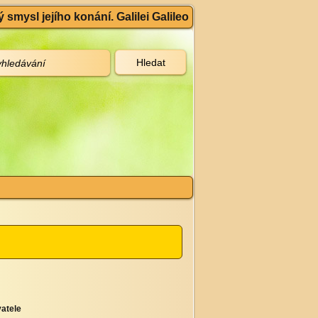
 smysl jejího konání. Galilei Galileo
atele