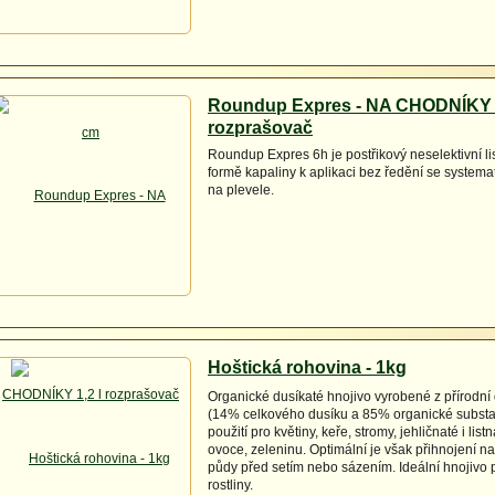
Roundup Expres - NA CHODNÍKY 1
rozprašovač
Roundup Expres 6h je postřikový neselektivní li
formě kapaliny k aplikaci bez ředění se system
na plevele.
Hoštická rohovina - 1kg
Organické dusíkaté hnojivo vyrobené z přírodní
(14% celkového dusíku a 85% organické substa
použití pro květiny, keře, stromy, jehličnaté i list
ovoce, zeleninu. Optimální je však přihnojení na 
půdy před setím nebo sázením. Ideální hnojivo 
rostliny.