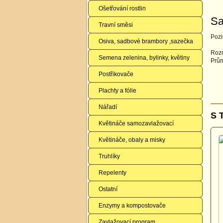
Ošetřování rostlin
Sa
Travní směsi
Pozi
Osiva, sadbové brambory ,sazečka
Roz
Semena zelenina, bylinky, květiny
Prům
Postřikovače
Plachty a fólie
Nářadí
S 
Květináče samozavlažovací
Květináče, obaly a misky
Truhlíky
Repelenty
Ostatní
Enzymy a kompostovače
Zavlažovací program