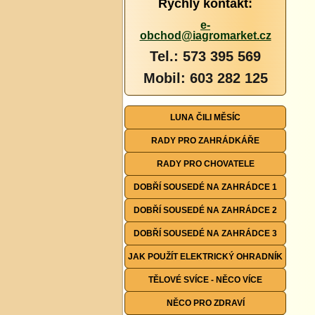
Rychlý kontakt:
e-
obchod@iagromarket.cz
Tel.: 573 395 569
Mobil: 603 282 125
LUNA ČILI MĚSÍC
RADY PRO ZAHRÁDKÁŘE
RADY PRO CHOVATELE
DOBŘÍ SOUSEDÉ NA ZAHRÁDCE 1
DOBŘÍ SOUSEDÉ NA ZAHRÁDCE 2
DOBŘÍ SOUSEDÉ NA ZAHRÁDCE 3
JAK POUŽÍT ELEKTRICKÝ OHRADNÍK
TĚLOVÉ SVÍCE - NĚCO VÍCE
NĚCO PRO ZDRAVÍ