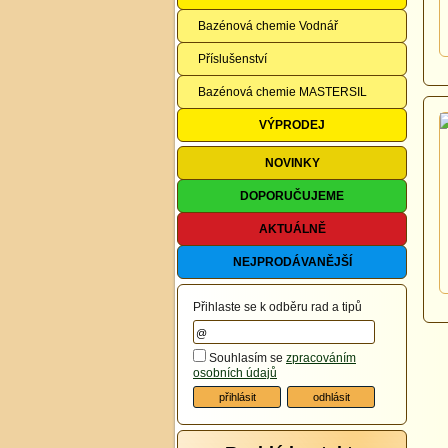
Bazénová chemie Vodnář
Příslušenství
Bazénová chemie MASTERSIL
VÝPRODEJ
NOVINKY
DOPORUČUJEME
AKTUÁLNĚ
NEJPRODÁVANĚJŠÍ
Přihlaste se k odběru rad a tipů
Souhlasím se
zpracováním
osobních údajů