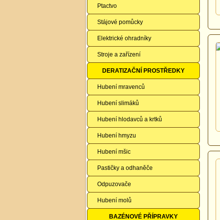
Ptactvo
Stájové pomůcky
Elektrické ohradníky
Stroje a zařízení
DERATIZAČNÍ PROSTŘEDKY
Hubení mravenců
Hubení slimáků
Hubení hlodavců a krtků
Hubení hmyzu
Hubení mšic
Pastičky a odhaněče
Odpuzovače
Hubení molů
BAZÉNOVÉ PŘÍPRAVKY