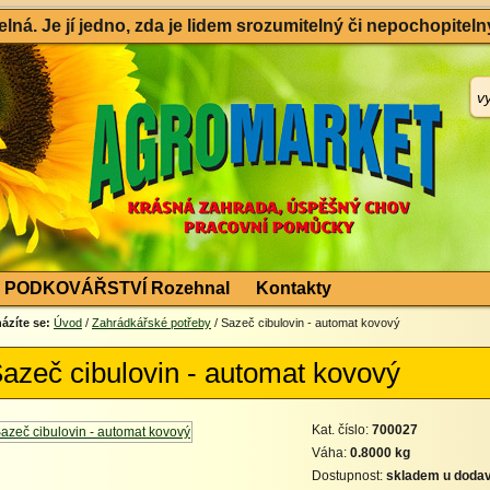
ná. Je jí jedno, zda je lidem srozumitelný či nepochopitelný
PODKOVÁŘSTVÍ Rozehnal
Kontakty
ázíte se:
Úvod
/
Zahrádkářské potřeby
/ Sazeč cibulovin - automat kovový
azeč cibulovin - automat kovový
Kat. číslo:
700027
Váha:
0.8000 kg
Dostupnost:
skladem u dodav