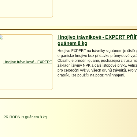
Hnojivo trávníkové - EXPERT PŘÍ
guánem 8 kg
Hnojivo EXPERT na trávníky s guánem je čistě p
organické hnojivo bez přídavku průmyslově vyr
Obsahuje přírodní guáno, pocházející z trusu m
základní živiny NPK a další stopové prvky. Velic
pro celoroční výživu všech druhů trávníků. Pro 
draslíku lze použít i na podzimní hnojení.