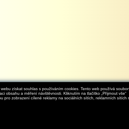
 webu získat souhlas s používáním cookies. Tento web používá soubor
aci obsahu a měření návštěvnosti. Kliknutím na tlačítko „Přijmout vše“
 pro zobrazení cílené reklamy na sociálních sítích, reklamních sítích 
Provozovatelem internetového obchodu
iAgromarket.cz
je AGROMARKET IRSI s.r.o.
zapsaná v obchodním rejstřík
Kontakt:
e-obchod@
© 2013 iAgromarket.cz - všechna práva vyhrazena, kopírování obsahu str