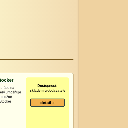
tocker
Dostupnost:
 práce na
skladem u dodavatele
který umožňuje
e možné
 Stocker