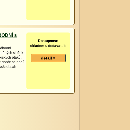
RODNÍ s
Dostupnost:
skladem u dodavatele
řírodní
áběných složek.
ořských ptáků,
e dobře se hodí
vyšší obsah