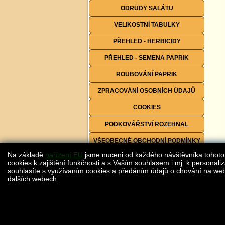
ODRŮDY SALÁTU
VELIKOSTNÍ TABULKY
PŘEHLED - HERBICIDY
PŘEHLED - SEMENA PAPRIK
ROUBOVÁNÍ PAPRIK
ZPRACOVÁNÍ OSOBNÍCH ÚDAJŮ
COOKIES
PODKOVÁŘSTVÍ ROZEHNAL
VŠEOBECNÉ OBCHODNÍ PODMÍNKY
Na základě
nařízení EU
jsme nuceni od každého návštěvníka tohoto
FORMULÁŘE KE STAŽENÍ
cookies k zajištění funkčnosti a s Vaším souhlasem i mj. k personaliz
souhlasíte s využívaním cookies a předáním údajů o chování na webu
dalších webech.