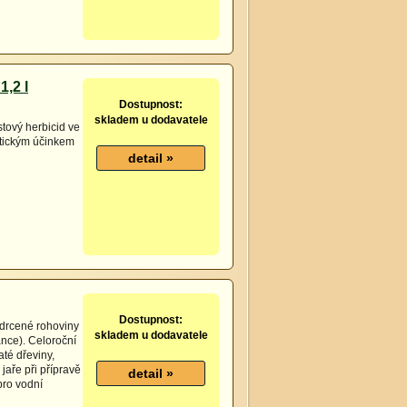
,2 l
Dostupnost:
skladem u dodavatele
stový herbicid ve
atickým účinkem
Dostupnost:
 drcené rohoviny
skladem u dodavatele
nce). Celoroční
naté dřeviny,
jaře při přípravě
pro vodní