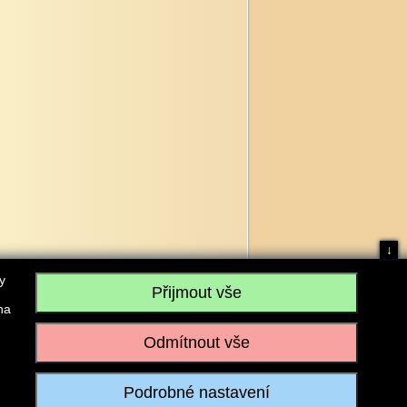
↓
y
na
, IČO: 28304845, se sídlem č.p. 17, 768 75 Loukov
u vedeném Krajským soudem v Brně, sp. zn. C 59979
iagromarket.cz
, Mobil: 603 525 615, Tel: 573 395 569
ánek je dovoleno pouze se souhlasem provozovatele.
Realizace:
w-software.com