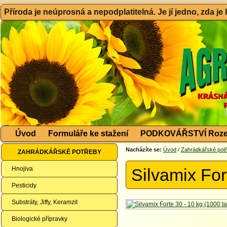
Příroda je neúprosná a nepodplatitelná. Je jí jedno, zda je
Úvod
Formuláře ke stažení
PODKOVÁŘSTVÍ Roze
Nacházíte se:
Úvod
/
Zahrádkářské pot
ZAHRÁDKÁŘSKÉ POTŘEBY
Hnojiva
Silvamix For
Pesticidy
Substráty, Jiffy, Keramzit
Biologické přípravky