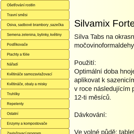
Ošetřování rostlin
Travní směsi
Silvamix Forte
Osiva, sadbové brambory ,sazečka
Semena zelenina, bylinky, květiny
Silva Tabs na okrasn
močovinoformaldehy
Postřikovače
Plachty a fólie
Použití:
Nářadí
Optimální doba hnoje
Květináče samozavlažovací
aplikovat k sazenicí
Květináče, obaly a misky
v roce následujícím 
Truhlíky
12-ti měsíců.
Repelenty
Dávkování:
Ostatní
Enzymy a kompostovače
Ve volné půdě: table
Zavlažovací program