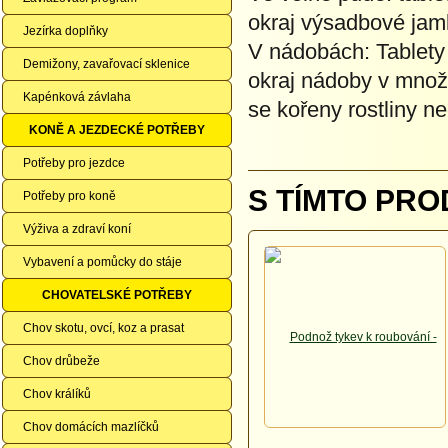
okraj výsadbové jam
Jezírka doplňky
V nádobách: Tablety 
Demižony, zavařovací sklenice
okraj nádoby v množst
Kapénková závlaha
se kořeny rostliny ne
KONĚ A JEZDECKÉ POTŘEBY
Potřeby pro jezdce
S TÍMTO PRO
Potřeby pro koně
Výživa a zdraví koní
Vybavení a pomůcky do stáje
CHOVATELSKÉ POTŘEBY
Chov skotu, ovcí, koz a prasat
Chov drůbeže
Chov králíků
Chov domácích mazlíčků