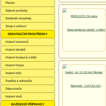
Ptactvo
Stájové pomůcky
Elektrické ohradníky
Stroje a zařízení
DERATIZAČNÍ PROSTŘEDKY
Hubení mravenců
Hubení slimáků
Hubení hlodavců a krtků
Hubení hmyzu
Hubení mšic
Pastičky a odhaněče
Odpuzovače
Hubení molů
BAZÉNOVÉ PŘÍPRAVKY