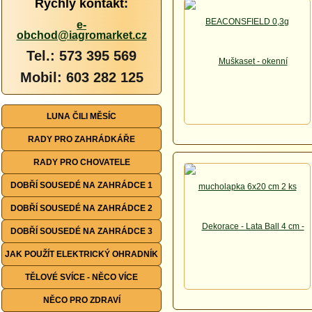
Rychlý kontakt:
e-
obchod@iagromarket.cz
Tel.: 573 395 569
Mobil: 603 282 125
LUNA ČILI MĚSÍC
RADY PRO ZAHRÁDKÁŘE
RADY PRO CHOVATELE
DOBŘÍ SOUSEDÉ NA ZAHRÁDCE 1
DOBŘÍ SOUSEDÉ NA ZAHRÁDCE 2
DOBŘÍ SOUSEDÉ NA ZAHRÁDCE 3
JAK POUŽÍT ELEKTRICKÝ OHRADNÍK
TĚLOVÉ SVÍCE - NĚCO VÍCE
NĚCO PRO ZDRAVÍ