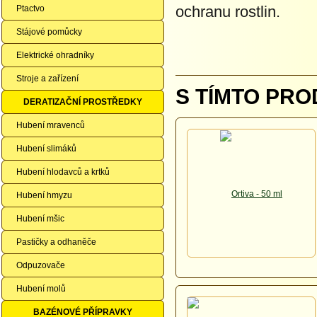
ochranu rostlin.
Ptactvo
Stájové pomůcky
Elektrické ohradníky
Stroje a zařízení
S TÍMTO PRO
DERATIZAČNÍ PROSTŘEDKY
Hubení mravenců
Hubení slimáků
Hubení hlodavců a krtků
Hubení hmyzu
Hubení mšic
Pastičky a odhaněče
Odpuzovače
Hubení molů
BAZÉNOVÉ PŘÍPRAVKY