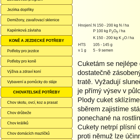
Jezírka doplňky
Demižony, zavařovací sklenice
Hnojení:
N 150 - 200 kg N / ha
Kapénková závlaha
P 100 kg P
O
/ ha
2
5
K 150 - 200 kg K
O / ha
2
KONĚ A JEZDECKÉ POTŘEBY
HTS
105 - 145 g
v 1 g
5 - 9 semen
Potřeby pro jezdce
Potřeby pro koně
Cuketám se nejlépe 
dostatečně zásobený
Výživa a zdraví koní
tratě. Vyžadují slun
Vybavení a pomůcky do stáje
je přímý výsev v půl
CHOVATELSKÉ POTŘEBY
Plody cuket sklízíme
Chov skotu, ovcí, koz a prasat
sběrem zajistíme stá
Chov drůbeže
ponechané na rostlin
Chov králíků
Cukety netrpí plísní
Chov domácích mazlíčků
proti němuž lze úči