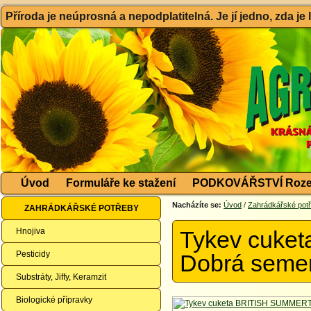
Příroda je neúprosná a nepodplatitelná. Je jí jedno, zda je
Úvod
Formuláře ke stažení
PODKOVÁŘSTVÍ Roze
Nacházíte se:
Úvod
/
Zahrádkářské pot
ZAHRÁDKÁŘSKÉ POTŘEBY
Hnojiva
Tykev cuke
Pesticidy
Dobrá seme
Substráty, Jiffy, Keramzit
Biologické přípravky