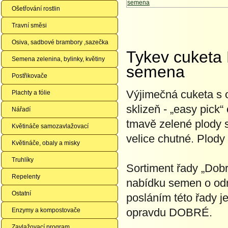
Ošetřování rostlin
Travní směsi
Osiva, sadbové brambory ,sazečka
Tykev cuket
Semena zelenina, bylinky, květiny
semena
Postřikovače
Výjimečná cuketa s
Plachty a fólie
sklizeň - „easy pick“
Nářadí
tmavě zelené plody si
Květináče samozavlažovací
velice chutné. Plody
Květináče, obaly a misky
Truhlíky
Sortiment řady „Dobr
Repelenty
nabídku semen o odrů
Ostatní
posláním této řady j
opravdu DOBRÉ.
Enzymy a kompostovače
Zavlažovací program