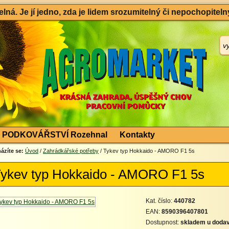
ná. Je jí jedno, zda je lidem srozumitelný či nepochopitelný
PODKOVÁŘSTVÍ Rozehnal
Kontakty
ázíte se:
Úvod
/
Zahrádkářské potřeby
/ Tykev typ Hokkaido - AMORO F1 5s
ykev typ Hokkaido - AMORO F1 5s
Kat. číslo:
440782
EAN:
8590396407801
Dostupnost:
skladem u dodav