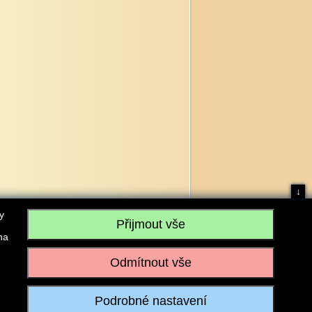
↓
y
na
, IČO: 28304845, se sídlem č.p. 17, 768 75 Loukov
u vedeném Krajským soudem v Brně, sp. zn. C 59979
iagromarket.cz
, Mobil: 603 525 615, Tel: 573 395 569
ánek je dovoleno pouze se souhlasem provozovatele.
Realizace:
w-software.com