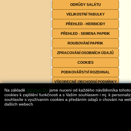
ODRŮDY SALÁTU
VELIKOSTNÍ TABULKY
PŘEHLED - HERBICIDY
PŘEHLED - SEMENA PAPRIK
ROUBOVÁNÍ PAPRIK
ZPRACOVÁNÍ OSOBNÍCH ÚDAJŮ
COOKIES
PODKOVÁŘSTVÍ ROZEHNAL
VŠEOBECNÉ OBCHODNÍ PODMÍNKY
Na základě
nařízení EU
jsme nuceni od každého návštěvníka tohoto
FORMULÁŘE KE STAŽENÍ
cookies k zajištění funkčnosti a s Vaším souhlasem i mj. k personaliz
souhlasíte s využívaním cookies a předáním údajů o chování na webu
dalších webech.