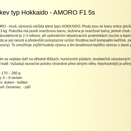
kev typ Hokkaido - AMORO F1 5s
O - nová, výnosná odrůda tykve typu HOKKAIDO. Plody jsou ve tvaru srdce (ploše k
,3 kg. Pokožka má jasně oranžovou barvu, dužnina je oranžové barvy, jemné chuti a
dovatelnost je 2-3 měsíce, při optimálních skladovacích podmínkách (sucho a teplo
dy je její ranost a především poloplazivý vzrůst. Rostlina tvoří kompaktní keříček, 
houny). To umožňuje zvýšit hustotu výsevu a tím dosáhnout lepšího výnosu z dané p
ím se nejlépe daří na středně těžkých, humózních půdách, dostatečně zásobených 
í tratě. Vyžadují slunečné polohy chráněné před silnými větry. Nejvhodnější je přím
 170 – 280 g
g: 4 – 8 semen
v: duben - květen
zeň: červenec - září