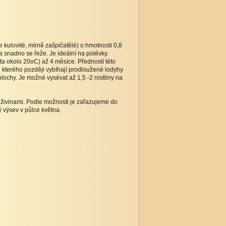
ulovité, mírně zašpičatělé) o hmotnosti 0,8
 snadno se řeže. Je ideální na polévky.
ta okolo 20oC) až 4 měsíce. Předností této
ze kterého později vybíhají prodloužené lodyhy
lochy. Je možné vysévat až 1,5 -2 rostliny na
živinami. Podle možnosti je zařazujeme do
ý výsev v půlce května.