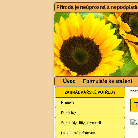
Příroda je neúprosná a nepodplatitel
Úvod
Formuláře ke stažení
Nach
ZAHRÁDKÁŘSKÉ POTŘEBY
Hnojiva
T
Pesticidy
Substráty, Jiffy, Keramzit
Biologické přípravky