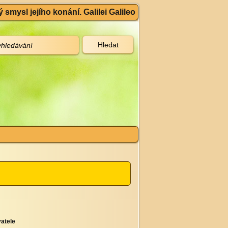
 smysl jejího konání. Galilei Galileo
atele