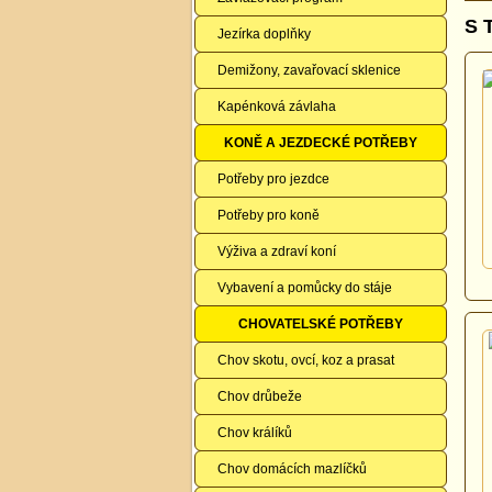
S 
Jezírka doplňky
Demižony, zavařovací sklenice
Kapénková závlaha
KONĚ A JEZDECKÉ POTŘEBY
Potřeby pro jezdce
Potřeby pro koně
Výživa a zdraví koní
Vybavení a pomůcky do stáje
CHOVATELSKÉ POTŘEBY
Chov skotu, ovcí, koz a prasat
Chov drůbeže
Chov králíků
Chov domácích mazlíčků