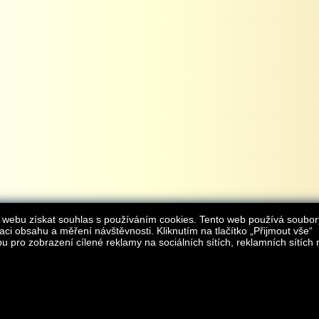
 webu získat souhlas s používáním cookies. Tento web používá soubor
aci obsahu a měření návštěvnosti. Kliknutím na tlačítko „Přijmout vše“
 pro zobrazení cílené reklamy na sociálních sítích, reklamních sítích 
Provozovatelem internetového obchodu
iAgromarket.cz
je AGROMARKET IRSI s.r.o.
zapsaná v obchodním rejstřík
Kontakt:
e-obchod@
© 2013 iAgromarket.cz - všechna práva vyhrazena, kopírování obsahu str