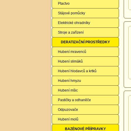
Ptactvo
Stájové pomůcky
Elektrické ohradníky
Stroje a zařízení
DERATIZAČNÍ PROSTŘEDKY
Hubení mravenců
Hubení slimáků
Hubení hlodavců a krtků
Hubení hmyzu
Hubení mšic
Pastičky a odhaněče
Odpuzovače
Hubení molů
BAZÉNOVÉ PŘÍPRAVKY