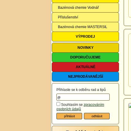
Bazénová chemie Vodnář
Příslušenství
Bazénová chemie MASTERSIL
VÝPRODEJ
NOVINKY
DOPORUČUJEME
AKTUÁLNĚ
NEJPRODÁVANĚJŠÍ
Přihlaste se k odběru rad a tipů
Souhlasím se
zpracováním
osobních údajů