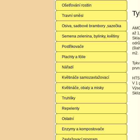
Ošetřování rostlin
Ty
Travní směsi
Osiva, sadbové brambory ,sazečka
AMOR
až 1
Semena zelenina, bylinky, květiny
Skla
odrů
Postřikovače
(šla
m2.
Plachty a fólie
Tykv
Nářadí
prvn
Květináče samozavlažovací
HTS:
V 1 
Květináče, obaly a misky
Výse
Skli
Truhlíky
Repelenty
Ostatní
Enzymy a kompostovače
Zavlažovací program