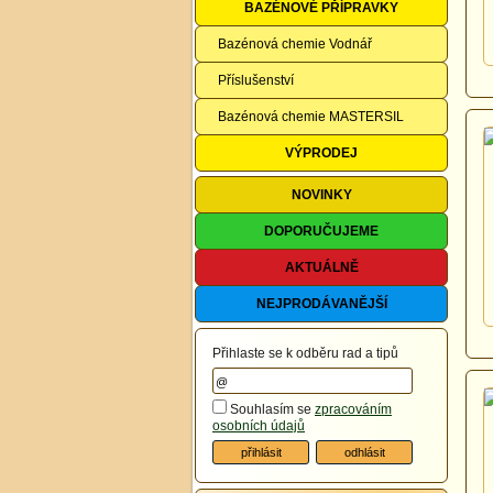
BAZÉNOVÉ PŘÍPRAVKY
Bazénová chemie Vodnář
Příslušenství
Bazénová chemie MASTERSIL
VÝPRODEJ
NOVINKY
DOPORUČUJEME
AKTUÁLNĚ
NEJPRODÁVANĚJŠÍ
Přihlaste se k odběru rad a tipů
Souhlasím se
zpracováním
osobních údajů