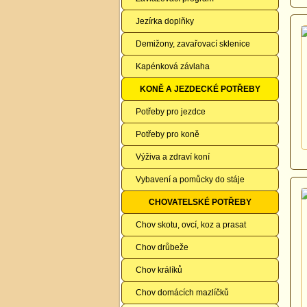
Jezírka doplňky
Demižony, zavařovací sklenice
Kapénková závlaha
KONĚ A JEZDECKÉ POTŘEBY
Potřeby pro jezdce
Potřeby pro koně
Výživa a zdraví koní
Vybavení a pomůcky do stáje
CHOVATELSKÉ POTŘEBY
Chov skotu, ovcí, koz a prasat
Chov drůbeže
Chov králíků
Chov domácích mazlíčků