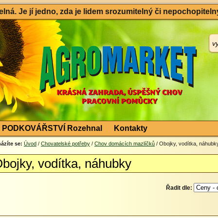
ná. Je jí jedno, zda je lidem srozumitelný či nepochopitelný
PODKOVÁŘSTVÍ Rozehnal
Kontakty
ázíte se:
Úvod
/
Chovatelské potřeby
/
Chov domácích mazlíčků
/ Obojky, vodítka, náhubk
bojky, vodítka, náhubky
Řadit dle: