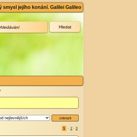
 smysl jejího konání. Galilei Galileo
y
1
·
2
·
3