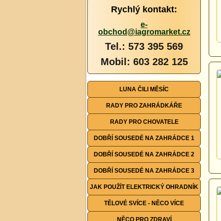
Rychlý kontakt:
e-
obchod@iagromarket.cz
Tel.: 573 395 569
Mobil: 603 282 125
LUNA ČILI MĚSÍC
RADY PRO ZAHRÁDKÁŘE
RADY PRO CHOVATELE
DOBŘÍ SOUSEDÉ NA ZAHRÁDCE 1
DOBŘÍ SOUSEDÉ NA ZAHRÁDCE 2
DOBŘÍ SOUSEDÉ NA ZAHRÁDCE 3
JAK POUŽÍT ELEKTRICKÝ OHRADNÍK
TĚLOVÉ SVÍCE - NĚCO VÍCE
NĚCO PRO ZDRAVÍ