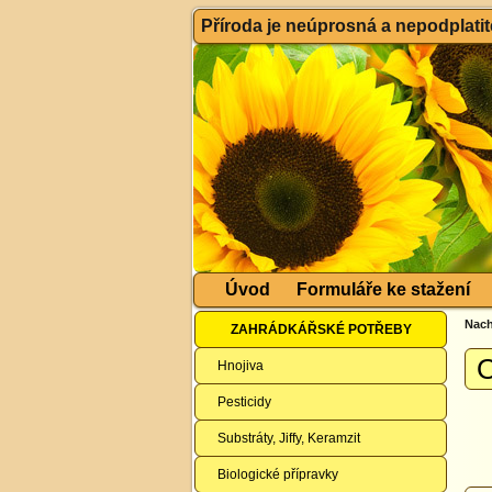
Příroda je neúprosná a nepodplatitel
Úvod
Formuláře ke stažení
Nach
ZAHRÁDKÁŘSKÉ POTŘEBY
O
Hnojiva
Pesticidy
Substráty, Jiffy, Keramzit
Biologické přípravky