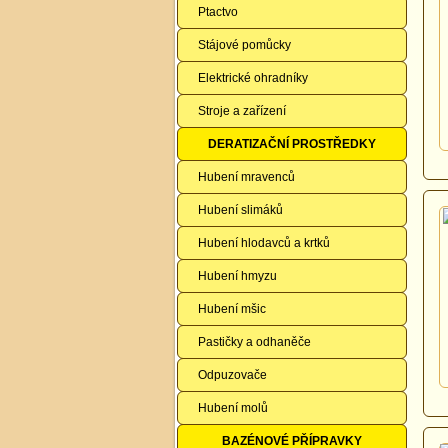
Ptactvo
Stájové pomůcky
Elektrické ohradníky
Stroje a zařízení
DERATIZAČNÍ PROSTŘEDKY
Hubení mravenců
Hubení slimáků
Hubení hlodavců a krtků
Hubení hmyzu
Hubení mšic
Pastičky a odhaněče
Odpuzovače
Hubení molů
BAZÉNOVÉ PŘÍPRAVKY