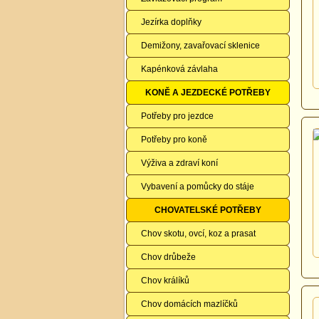
Jezírka doplňky
Demižony, zavařovací sklenice
Kapénková závlaha
KONĚ A JEZDECKÉ POTŘEBY
Potřeby pro jezdce
Potřeby pro koně
Výživa a zdraví koní
Vybavení a pomůcky do stáje
CHOVATELSKÉ POTŘEBY
Chov skotu, ovcí, koz a prasat
Chov drůbeže
Chov králíků
Chov domácích mazlíčků