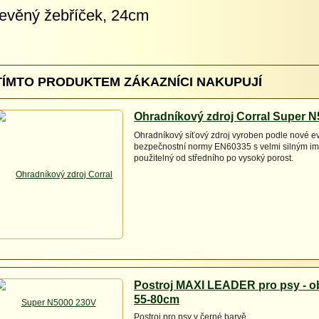
evěný žebříček, 24cm
TÍMTO PRODUKTEM ZÁKAZNÍCI NAKUPUJÍ
Ohradníkový zdroj Corral Super 
Ohradníkový síťový zdroj vyroben podle nové e
bezpečnostní normy EN60335 s velmi silným im
použitelný od středního po vysoký porost.
Postroj MAXI LEADER pro psy - o
55-80cm
Postroj pro psy v černé barvě