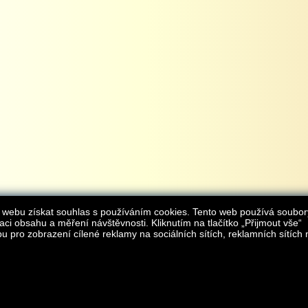
 webu získat souhlas s používáním cookies. Tento web používá soubor
aci obsahu a měření návštěvnosti. Kliknutím na tlačítko „Přijmout vše“
 pro zobrazení cílené reklamy na sociálních sítích, reklamních sítích 
Provozovatelem internetového obchodu
iAgromarket.cz
je AGROMARKET IRSI s.r.o.
zapsaná v obchodním rejstřík
Kontakt:
e-obchod@
© 2013 iAgromarket.cz - všechna práva vyhrazena, kopírování obsahu str