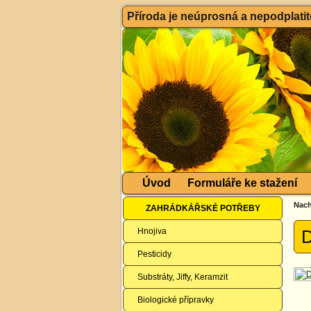
Příroda je neúprosná a nepodplatitel
Úvod
Formuláře ke stažení
Nach
ZAHRÁDKÁŘSKÉ POTŘEBY
Hnojiva
D
Pesticidy
Substráty, Jiffy, Keramzit
Biologické přípravky