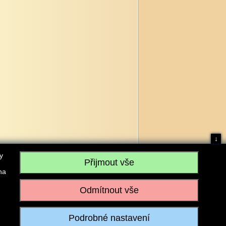
↓
y
na
, IČO: 28304845, se sídlem č.p. 17, 768 75 Loukov
u vedeném Krajským soudem v Brně, sp. zn. C 59979
iagromarket.cz
, Mobil: 603 525 615, Tel: 573 395 569
ánek je dovoleno pouze se souhlasem provozovatele.
Realizace:
w-software.com