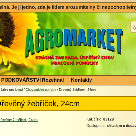
ná. Je jí jedno, zda je lidem srozumitelný či nepochopitelný
PODKOVÁŘSTVÍ Rozehnal
Kontakty
ázíte se:
Úvod
/
Chovatelské potřeby
/ Dřevěný žebříček, 24cm
řevěný žebříček, 24cm
Kat. číslo:
83128
Dostupnost:
skladem u dodav