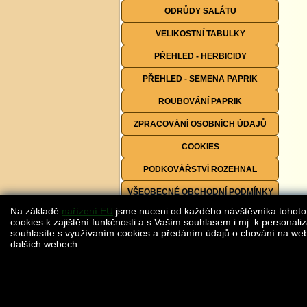
ODRŮDY SALÁTU
VELIKOSTNÍ TABULKY
PŘEHLED - HERBICIDY
PŘEHLED - SEMENA PAPRIK
ROUBOVÁNÍ PAPRIK
ZPRACOVÁNÍ OSOBNÍCH ÚDAJŮ
COOKIES
PODKOVÁŘSTVÍ ROZEHNAL
VŠEOBECNÉ OBCHODNÍ PODMÍNKY
Na základě
nařízení EU
jsme nuceni od každého návštěvníka tohoto
FORMULÁŘE KE STAŽENÍ
cookies k zajištění funkčnosti a s Vaším souhlasem i mj. k personaliz
souhlasíte s využívaním cookies a předáním údajů o chování na webu
dalších webech.