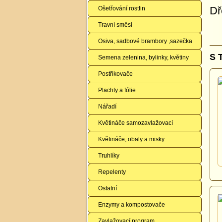
Dř
Ošetřování rostlin
Travní směsi
Osiva, sadbové brambory ,sazečka
S 
Semena zelenina, bylinky, květiny
Postřikovače
Plachty a fólie
Nářadí
Květináče samozavlažovací
Květináče, obaly a misky
Truhlíky
Repelenty
Ostatní
Enzymy a kompostovače
Zavlažovací program