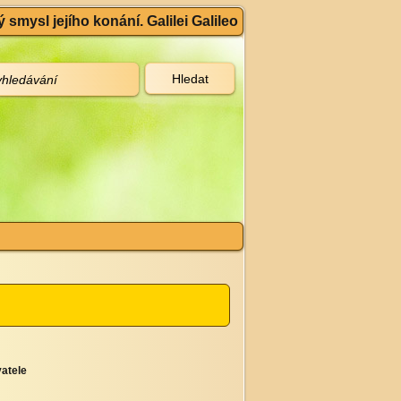
 smysl jejího konání. Galilei Galileo
atele