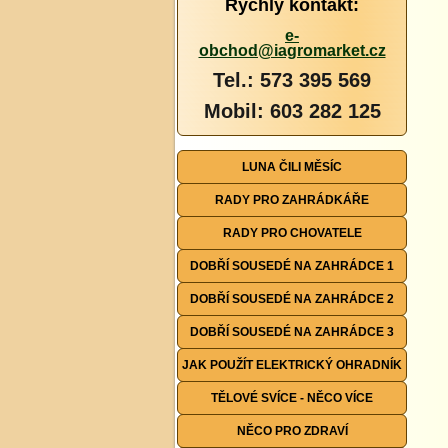
Rychlý kontakt:
e-
obchod@iagromarket.cz
Tel.: 573 395 569
Mobil: 603 282 125
LUNA ČILI MĚSÍC
RADY PRO ZAHRÁDKÁŘE
RADY PRO CHOVATELE
DOBŘÍ SOUSEDÉ NA ZAHRÁDCE 1
DOBŘÍ SOUSEDÉ NA ZAHRÁDCE 2
DOBŘÍ SOUSEDÉ NA ZAHRÁDCE 3
JAK POUŽÍT ELEKTRICKÝ OHRADNÍK
TĚLOVÉ SVÍCE - NĚCO VÍCE
NĚCO PRO ZDRAVÍ