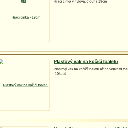
Hrací činka vinylová, dlouhá 19cm
Plastový vak na kočičí toaletu
Plastový vak na kočičí toaletu až do velikosti t
-10kusů