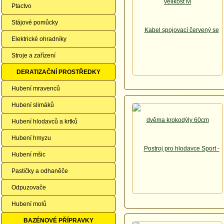
Ptactvo
Stájové pomůcky
Elektrické ohradníky
Stroje a zařízení
DERATIZAČNÍ PROSTŘEDKY
Hubení mravenců
Hubení slimáků
Hubení hlodavců a krtků
Hubení hmyzu
Hubení mšic
Pastičky a odhaněče
Odpuzovače
Hubení molů
BAZÉNOVÉ PŘÍPRAVKY