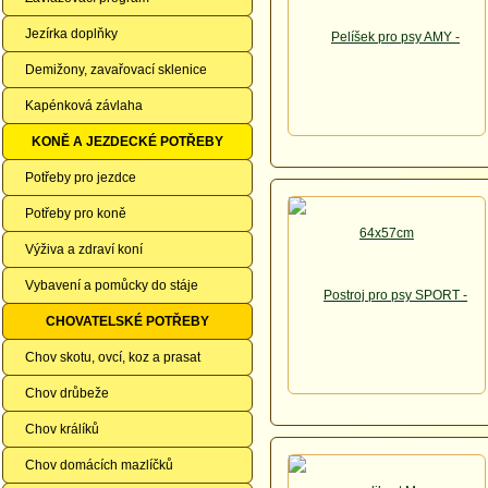
Jezírka doplňky
Demižony, zavařovací sklenice
Kapénková závlaha
KONĚ A JEZDECKÉ POTŘEBY
Potřeby pro jezdce
Potřeby pro koně
Výživa a zdraví koní
Vybavení a pomůcky do stáje
CHOVATELSKÉ POTŘEBY
Chov skotu, ovcí, koz a prasat
Chov drůbeže
Chov králíků
Chov domácích mazlíčků