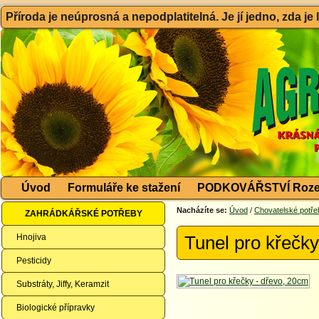
Příroda je neúprosná a nepodplatitelná. Je jí jedno, zda je
Úvod
Formuláře ke stažení
PODKOVÁŘSTVÍ Roze
Nacházíte se:
Úvod
/
Chovatelské potře
ZAHRÁDKÁŘSKÉ POTŘEBY
Hnojiva
Tunel pro křečky
Pesticidy
Substráty, Jiffy, Keramzit
Biologické přípravky