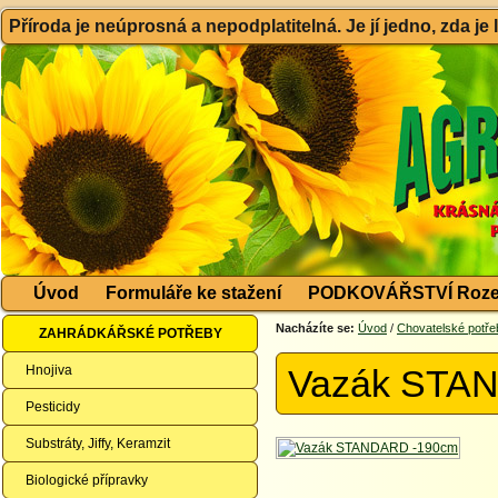
Příroda je neúprosná a nepodplatitelná. Je jí jedno, zda je
Úvod
Formuláře ke stažení
PODKOVÁŘSTVÍ Roze
Nacházíte se:
Úvod
/
Chovatelské potře
ZAHRÁDKÁŘSKÉ POTŘEBY
Hnojiva
Vazák STA
Pesticidy
Substráty, Jiffy, Keramzit
Biologické přípravky