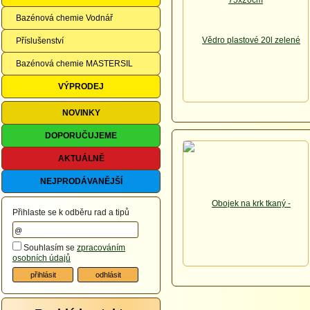
Bazénová chemie Vodnář
Příslušenství
Bazénová chemie MASTERSIL
VÝPRODEJ
NOVINKY
DOPORUČUJEME
AKTUÁLNĚ
NEJPRODÁVANĚJŠÍ
Přihlaste se k odběru rad a tipů
Souhlasím se
zpracováním
osobních údajů