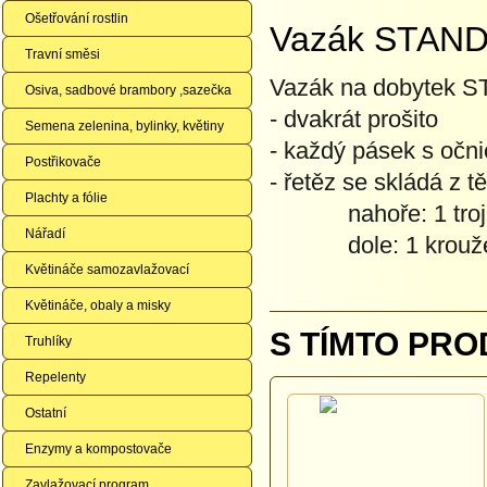
Ošetřování rostlin
Vazák STAN
Travní směsi
Vazák na dobytek 
Osiva, sadbové brambory ,sazečka
- dvakrát prošito
Semena zelenina, bylinky, květiny
- každý pásek s očni
Postřikovače
- řetěz se skládá z tě
Plachty a fólie
nahoře: 1 trojúhe
Nářadí
dole: 1 kroužek 1
Květináče samozavlažovací
Květináče, obaly a misky
S TÍMTO PRO
Truhlíky
Repelenty
Ostatní
Enzymy a kompostovače
Zavlažovací program