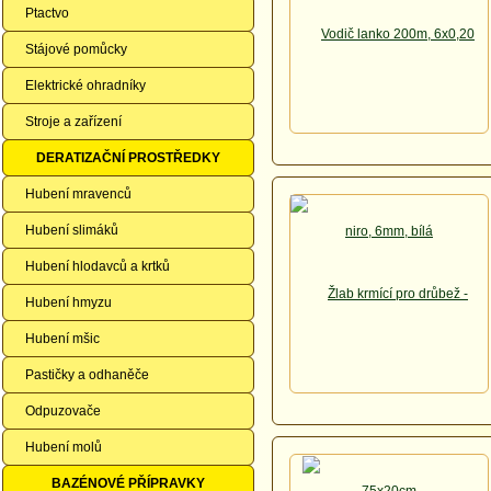
Ptactvo
Stájové pomůcky
Elektrické ohradníky
Stroje a zařízení
DERATIZAČNÍ PROSTŘEDKY
Hubení mravenců
Hubení slimáků
Hubení hlodavců a krtků
Hubení hmyzu
Hubení mšic
Pastičky a odhaněče
Odpuzovače
Hubení molů
BAZÉNOVÉ PŘÍPRAVKY