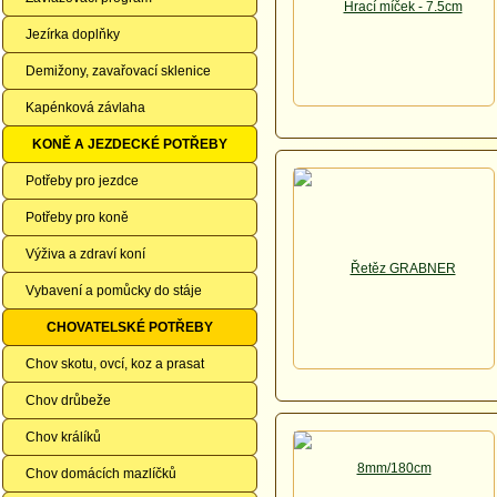
Jezírka doplňky
Demižony, zavařovací sklenice
Kapénková závlaha
KONĚ A JEZDECKÉ POTŘEBY
Potřeby pro jezdce
Potřeby pro koně
Výživa a zdraví koní
Vybavení a pomůcky do stáje
CHOVATELSKÉ POTŘEBY
Chov skotu, ovcí, koz a prasat
Chov drůbeže
Chov králíků
Chov domácích mazlíčků