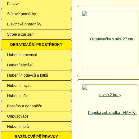
Ptactvo
Stájové pomůcky
Elektrické ohradníky
Stroje a zařízení
DERATIZAČNÍ PROSTŘEDKY
Hubení mravenců
Hubení slimáků
Hubení hlodavců a krtků
Hubení hmyzu
Hubení mšic
Pastičky a odhaněče
Odpuzovače
Hubení molů
BAZÉNOVÉ PŘÍPRAVKY