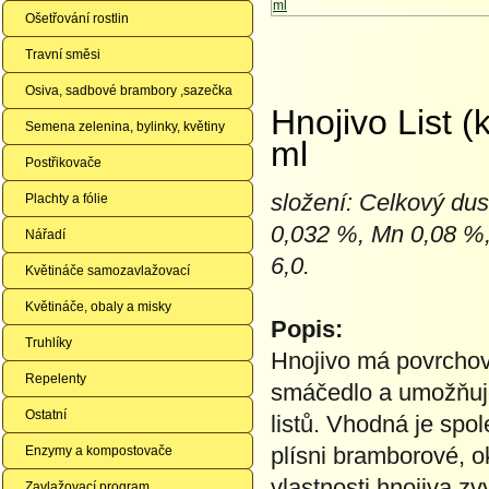
Ošetřování rostlin
Travní směsi
Osiva, sadbové brambory ,sazečka
Hnojivo List (
Semena zelenina, bylinky, květiny
ml
Postřikovače
složení: Celkový du
Plachty a fólie
0,032 %, Mn 0,08 %,
Nářadí
6,0.
Květináče samozavlažovací
Květináče, obaly a misky
Popis:
Truhlíky
Hnojivo má povrchově 
Repelenty
smáčedlo a umožňuje
Ostatní
listů. Vhodná je spol
plísni bramborové, o
Enzymy a kompostovače
vlastnosti hnojiva z
Zavlažovací program