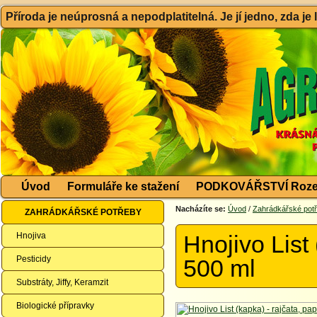
Příroda je neúprosná a nepodplatitelná. Je jí jedno, zda je
Úvod
Formuláře ke stažení
PODKOVÁŘSTVÍ Roze
Nacházíte se:
Úvod
/
Zahrádkářské pot
ZAHRÁDKÁŘSKÉ POTŘEBY
Hnojiva
Hnojivo List 
Pesticidy
500 ml
Substráty, Jiffy, Keramzit
Biologické přípravky