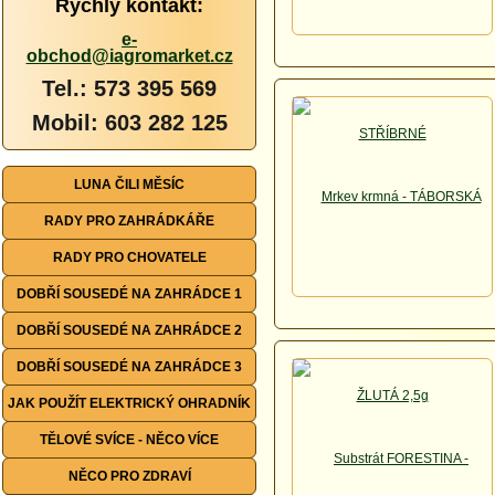
Rychlý kontakt:
e-
obchod@iagromarket.cz
Tel.: 573 395 569
Mobil: 603 282 125
LUNA ČILI MĚSÍC
RADY PRO ZAHRÁDKÁŘE
RADY PRO CHOVATELE
DOBŘÍ SOUSEDÉ NA ZAHRÁDCE 1
DOBŘÍ SOUSEDÉ NA ZAHRÁDCE 2
DOBŘÍ SOUSEDÉ NA ZAHRÁDCE 3
JAK POUŽÍT ELEKTRICKÝ OHRADNÍK
TĚLOVÉ SVÍCE - NĚCO VÍCE
NĚCO PRO ZDRAVÍ