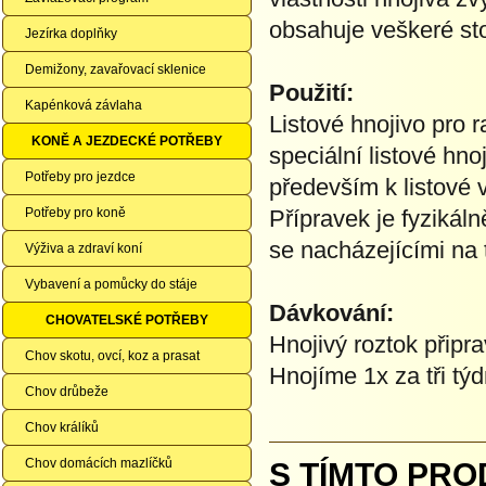
obsahuje veškeré sto
Jezírka doplňky
Demižony, zavařovací sklenice
Použití:
Kapénková závlaha
Listové hnojivo pro r
KONĚ A JEZDECKÉ POTŘEBY
speciální listové h
Potřeby pro jezdce
především k listové 
Potřeby pro koně
Přípravek je fyzikáln
se nacházejícími na 
Výživa a zdraví koní
Vybavení a pomůcky do stáje
Dávkování:
CHOVATELSKÉ POTŘEBY
Hnojivý roztok připr
Chov skotu, ovcí, koz a prasat
Hnojíme 1x za tři týd
Chov drůbeže
Chov králíků
Chov domácích mazlíčků
S TÍMTO PRO