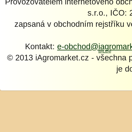
Provozovatelem internetového ob
s.r.o., IČO:
zapsaná v obchodním rejstříku 
Kontakt:
e-obchod@iagromark
© 2013 iAgromarket.cz - všechna 
je d