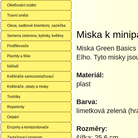
Ošetřování rostlin
Travní směsi
Osiva, sadbové brambory ,sazečka
Miska k minip
Semena zelenina, bylinky, květiny
Postřikovače
Miska Green Basics 
Elho. Tyto misky jso
Plachty a fólie
Nářadí
Materiál:
Květináče samozavlažovací
plast
Květináče, obaly a misky
Truhlíky
Barva:
Repelenty
limetková zelená (hr
Ostatní
Rozměry:
Enzymy a kompostovače
šířka: 25,6 cm
Zavlažovací program