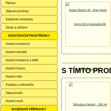
Ptactvo
Stájové pomůcky
Elektrické ohradníky
Stroje a zařízení
DERATIZAČNÍ PROSTŘEDKY
Hubení mravenců
Hubení slimáků
Hubení hlodavců a krtků
S TÍMTO PRO
Hubení hmyzu
Hubení mšic
Pastičky a odhaněče
Odpuzovače
Hubení molů
BAZÉNOVÉ PŘÍPRAVKY