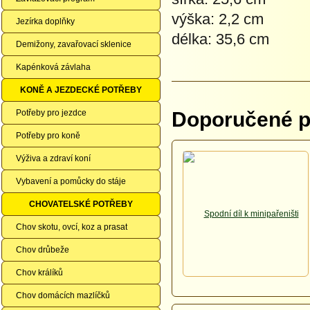
výška: 2,2 cm
Jezírka doplňky
délka: 35,6 cm
Demižony, zavařovací sklenice
Kapénková závlaha
KONĚ A JEZDECKÉ POTŘEBY
Potřeby pro jezdce
Doporučené př
Potřeby pro koně
Výživa a zdraví koní
Vybavení a pomůcky do stáje
CHOVATELSKÉ POTŘEBY
Chov skotu, ovcí, koz a prasat
Chov drůbeže
Chov králíků
Chov domácích mazlíčků