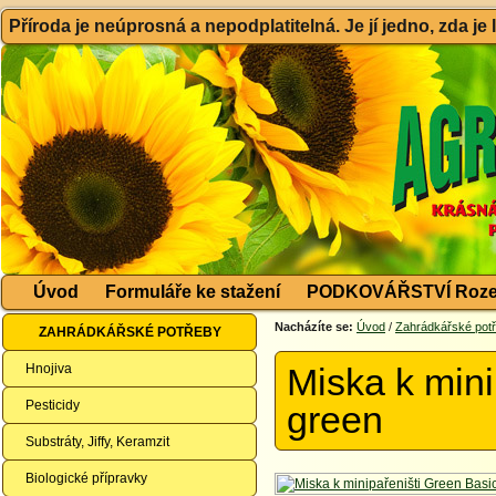
Příroda je neúprosná a nepodplatitelná. Je jí jedno, zda je
Úvod
Formuláře ke stažení
PODKOVÁŘSTVÍ Roze
Nacházíte se:
Úvod
/
Zahrádkářské pot
ZAHRÁDKÁŘSKÉ POTŘEBY
Hnojiva
Miska k mini
Pesticidy
green
Substráty, Jiffy, Keramzit
Biologické přípravky