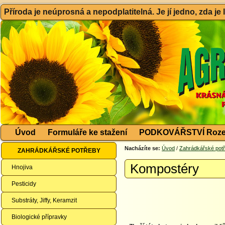
Příroda je neúprosná a nepodplatitelná. Je jí jedno, zda je
Úvod
Formuláře ke stažení
PODKOVÁŘSTVÍ Roze
Nacházíte se:
Úvod
/
Zahrádkářské pot
ZAHRÁDKÁŘSKÉ POTŘEBY
Kompostéry
Hnojiva
Pesticidy
Substráty, Jiffy, Keramzit
Biologické přípravky