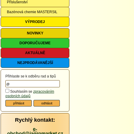
Příslušenství
Bazénová chemie MASTERSIL
VÝPRODEJ
NOVINKY
DOPORUČUJEME
AKTUÁLNĚ
NEJPRODÁVANĚJŠÍ
Přihlaste se k odběru rad a tipů
Souhlasím se
zpracováním
osobních údajů
Rychlý kontakt:
e-
obchod@iagromarket.cz