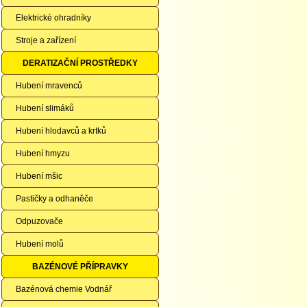
Elektrické ohradníky
Stroje a zařízení
DERATIZAČNÍ PROSTŘEDKY
Hubení mravenců
Hubení slimáků
Hubení hlodavců a krtků
Hubení hmyzu
Hubení mšic
Pastičky a odhaněče
Odpuzovače
Hubení molů
BAZÉNOVÉ PŘÍPRAVKY
Bazénová chemie Vodnář