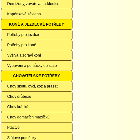
Demižony, zavařovací sklenice
Kapénková závlaha
KONĚ A JEZDECKÉ POTŘEBY
Potřeby pro jezdce
Potřeby pro koně
Výživa a zdraví koní
Vybavení a pomůcky do stáje
CHOVATELSKÉ POTŘEBY
Chov skotu, ovcí, koz a prasat
Chov drůbeže
Chov králíků
Chov domácích mazlíčků
Ptactvo
Stájové pomůcky