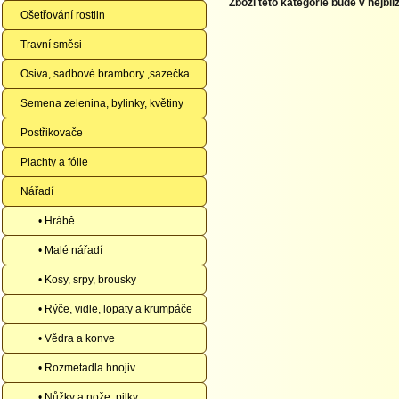
Zboží této kategorie bude v nejbli
Ošetřování rostlin
Travní směsi
Osiva, sadbové brambory ,sazečka
Semena zelenina, bylinky, květiny
Postřikovače
Plachty a fólie
Nářadí
• Hrábě
• Malé nářadí
• Kosy, srpy, brousky
• Rýče, vidle, lopaty a krumpáče
• Vědra a konve
• Rozmetadla hnojiv
• Nůžky a nože, pilky