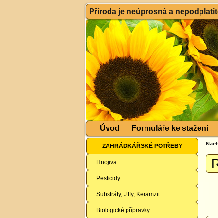
Příroda je neúprosná a nepodplatitel
Úvod
Formuláře ke stažení
Nach
ZAHRÁDKÁŘSKÉ POTŘEBY
R
Hnojiva
Pesticidy
Substráty, Jiffy, Keramzit
Biologické přípravky