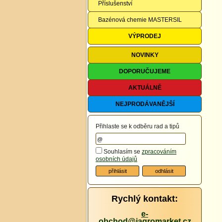
Příslušenství
Bazénová chemie MASTERSIL
VÝPRODEJ
NOVINKY
DOPORUČUJEME
AKTUÁLNĚ
NEJPRODÁVANĚJŠÍ
Přihlaste se k odběru rad a tipů
Souhlasím se
zpracováním
osobních údajů
Rychlý kontakt:
e-
obchod@iagromarket.cz