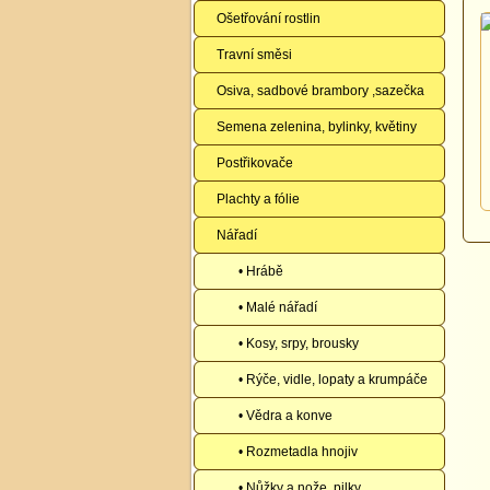
Ošetřování rostlin
Travní směsi
Osiva, sadbové brambory ,sazečka
Semena zelenina, bylinky, květiny
Postřikovače
Plachty a fólie
Nářadí
• Hrábě
• Malé nářadí
• Kosy, srpy, brousky
• Rýče, vidle, lopaty a krumpáče
• Vědra a konve
• Rozmetadla hnojiv
• Nůžky a nože, pilky