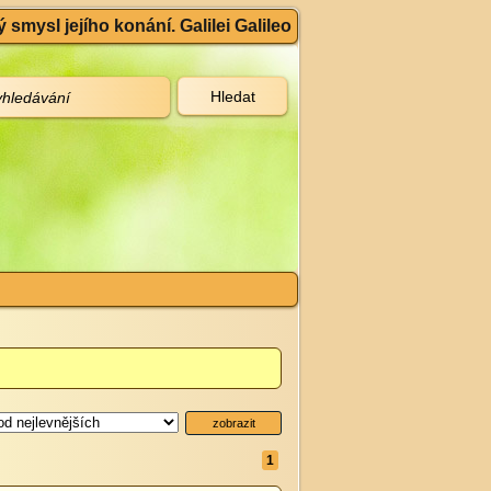
 smysl jejího konání. Galilei Galileo
1