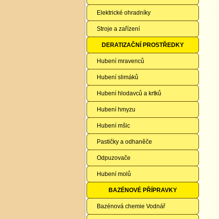
Elektrické ohradníky
Stroje a zařízení
DERATIZAČNÍ PROSTŘEDKY
Hubení mravenců
Hubení slimáků
Hubení hlodavců a krtků
Hubení hmyzu
Hubení mšic
Pastičky a odhaněče
Odpuzovače
Hubení molů
BAZÉNOVÉ PŘÍPRAVKY
Bazénová chemie Vodnář