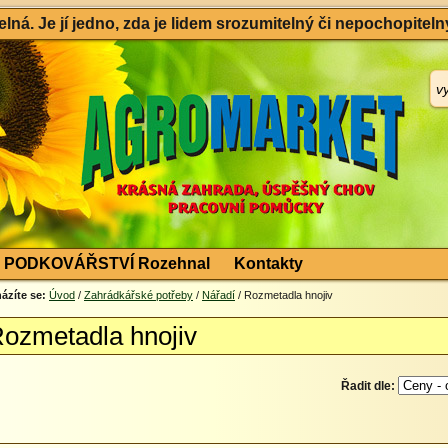
ná. Je jí jedno, zda je lidem srozumitelný či nepochopitelný
PODKOVÁŘSTVÍ Rozehnal
Kontakty
ázíte se:
Úvod
/
Zahrádkářské potřeby
/
Nářadí
/ Rozmetadla hnojiv
ozmetadla hnojiv
Řadit dle: