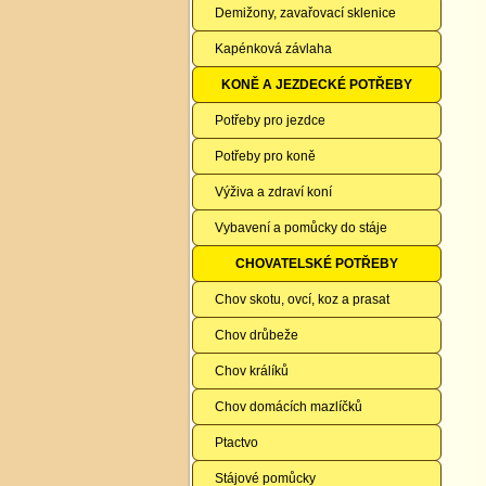
Demižony, zavařovací sklenice
Kapénková závlaha
KONĚ A JEZDECKÉ POTŘEBY
Potřeby pro jezdce
Potřeby pro koně
Výživa a zdraví koní
Vybavení a pomůcky do stáje
CHOVATELSKÉ POTŘEBY
Chov skotu, ovcí, koz a prasat
Chov drůbeže
Chov králíků
Chov domácích mazlíčků
Ptactvo
Stájové pomůcky