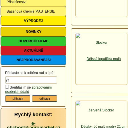
Příslušenství
Bazénová chemie MASTERSIL
VÝPRODEJ
NOVINKY
DOPORUČUJEME
AKTUÁLNĚ
NEJPRODÁVANĚJŠÍ
Přihlaste se k odběru rad a tipů
Souhlasím se
zpracováním
osobních údajů
Rychlý kontakt:
e-
obchod@iagromarket.cz