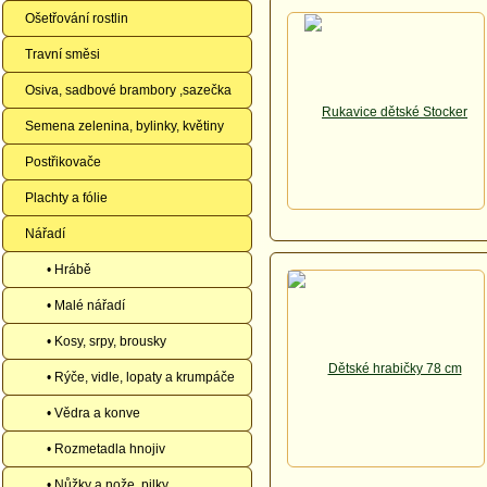
Ošetřování rostlin
Travní směsi
Osiva, sadbové brambory ,sazečka
Semena zelenina, bylinky, květiny
Postřikovače
Plachty a fólie
Nářadí
• Hrábě
• Malé nářadí
• Kosy, srpy, brousky
• Rýče, vidle, lopaty a krumpáče
• Vědra a konve
• Rozmetadla hnojiv
• Nůžky a nože, pilky