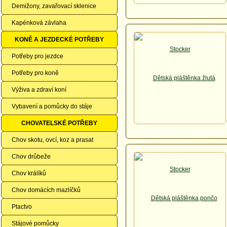
Demižony, zavařovací sklenice
Kapénková závlaha
KONĚ A JEZDECKÉ POTŘEBY
Potřeby pro jezdce
Potřeby pro koně
Výživa a zdraví koní
Vybavení a pomůcky do stáje
CHOVATELSKÉ POTŘEBY
Chov skotu, ovcí, koz a prasat
Chov drůbeže
Chov králíků
Chov domácích mazlíčků
Ptactvo
Stájové pomůcky