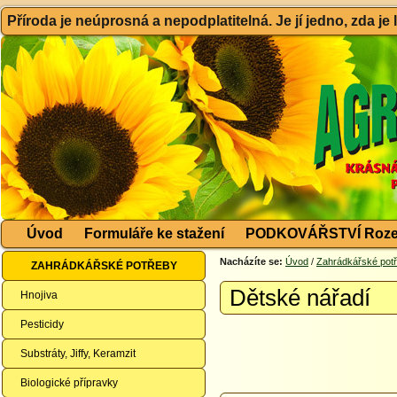
Příroda je neúprosná a nepodplatitelná. Je jí jedno, zda je
Úvod
Formuláře ke stažení
PODKOVÁŘSTVÍ Roze
Nacházíte se:
Úvod
/
Zahrádkářské pot
ZAHRÁDKÁŘSKÉ POTŘEBY
Dětské nářadí
Hnojiva
Pesticidy
Substráty, Jiffy, Keramzit
Biologické přípravky