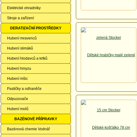
Elektrické ohradníky
Stroje a zařízení
DERATIZAČNÍ PROSTŘEDKY
Hubení mravenců
Hubení slimáků
Hubení hlodavců a krtků
Hubení hmyzu
Hubení mšic
Pastičky a odhaněče
Odpuzovače
Hubení molů
BAZÉNOVÉ PŘÍPRAVKY
Bazénová chemie Vodnář