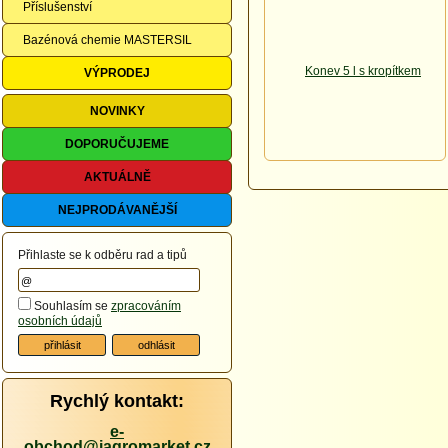
Příslušenství
Bazénová chemie MASTERSIL
VÝPRODEJ
NOVINKY
DOPORUČUJEME
AKTUÁLNĚ
NEJPRODÁVANĚJŠÍ
Přihlaste se k odběru rad a tipů
Souhlasím se
zpracováním
osobních údajů
Rychlý kontakt:
e-
obchod@iagromarket.cz