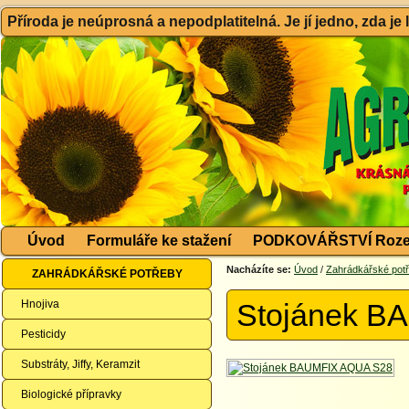
Příroda je neúprosná a nepodplatitelná. Je jí jedno, zda je
Úvod
Formuláře ke stažení
PODKOVÁŘSTVÍ Roze
Nacházíte se:
Úvod
/
Zahrádkářské pot
ZAHRÁDKÁŘSKÉ POTŘEBY
Hnojiva
Stojánek B
Pesticidy
Substráty, Jiffy, Keramzit
Biologické přípravky