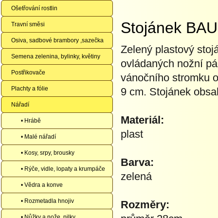
Ošetřování rostlin
Stojánek BA
Travní směsi
Osiva, sadbové brambory ,sazečka
Zelený plastový stoj
Semena zelenina, bylinky, květiny
ovládaných nožní pák
Postřikovače
vánočního stromku 
Plachty a fólie
9 cm. Stojánek obsah
Nářadí
Materiál:
• Hrábě
plast
• Malé nářadí
• Kosy, srpy, brousky
Barva:
• Rýče, vidle, lopaty a krumpáče
zelená
• Vědra a konve
• Rozmetadla hnojiv
Rozměry:
• Nůžky a nože, pilky