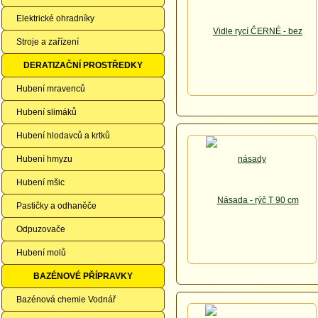
Elektrické ohradníky
Stroje a zařízení
DERATIZAČNÍ PROSTŘEDKY
Hubení mravenců
Hubení slimáků
Hubení hlodavců a krtků
Hubení hmyzu
Hubení mšic
Pastičky a odhaněče
Odpuzovače
Hubení molů
BAZÉNOVÉ PŘÍPRAVKY
Bazénová chemie Vodnář