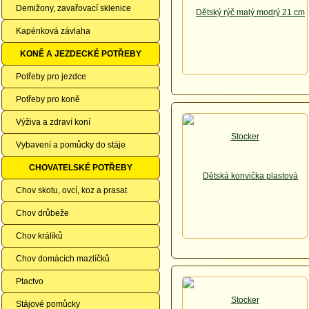
Demižony, zavařovací sklenice
Kapénková závlaha
KONĚ A JEZDECKÉ POTŘEBY
Potřeby pro jezdce
Potřeby pro koně
Výživa a zdraví koní
Vybavení a pomůcky do stáje
CHOVATELSKÉ POTŘEBY
Chov skotu, ovcí, koz a prasat
Chov drůbeže
Chov králíků
Chov domácích mazlíčků
Ptactvo
Stájové pomůcky