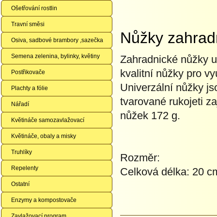
Ošetřování rostlin
Travní směsi
Nůžky zahradn
Osiva, sadbové brambory ,sazečka
Semena zelenina, bylinky, květiny
Zahradnické nůžky u
kvalitní nůžky pro v
Postřikovače
Univerzální nůžky j
Plachty a fólie
tvarované rukojeti z
Nářadí
nůžek 172 g.
Květináče samozavlažovací
Květináče, obaly a misky
Truhlíky
Rozměr:
Repelenty
Celková délka: 20 c
Ostatní
Enzymy a kompostovače
Zavlažovací program