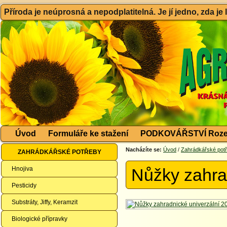
Příroda je neúprosná a nepodplatitelná. Je jí jedno, zda je
Úvod
Formuláře ke stažení
PODKOVÁŘSTVÍ Roze
Nacházíte se:
Úvod
/
Zahrádkářské pot
ZAHRÁDKÁŘSKÉ POTŘEBY
Hnojiva
Nůžky zahra
Pesticidy
Substráty, Jiffy, Keramzit
Biologické přípravky