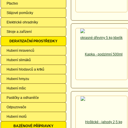
Ptactvo
Stájové pomůcky
Elektrické ohradníky
Stroje a zařízení
DERATIZAČNÍ PROSTŘEDKY
Hubení mravenců
Hubení slimáků
Hubení hlodavců a krtků
Hubení hmyzu
Hubení mšic
Pastičky a odhaněče
Odpuzovače
Hubení molů
BAZÉNOVÉ PŘÍPRAVKY