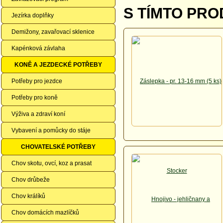
S TÍMTO PRO
Jezírka doplňky
Demižony, zavařovací sklenice
Kapénková závlaha
KONĚ A JEZDECKÉ POTŘEBY
Potřeby pro jezdce
Potřeby pro koně
Výživa a zdraví koní
Vybavení a pomůcky do stáje
CHOVATELSKÉ POTŘEBY
Chov skotu, ovcí, koz a prasat
Chov drůbeže
Chov králíků
Chov domácích mazlíčků