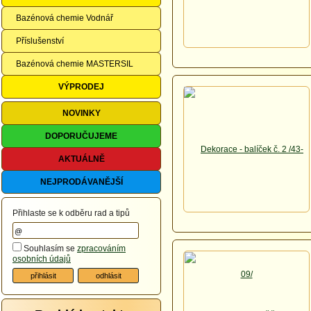
Bazénová chemie Vodnář
Příslušenství
Bazénová chemie MASTERSIL
VÝPRODEJ
NOVINKY
DOPORUČUJEME
AKTUÁLNĚ
NEJPRODÁVANĚJŠÍ
Přihlaste se k odběru rad a tipů
Souhlasím se
zpracováním
osobních údajů