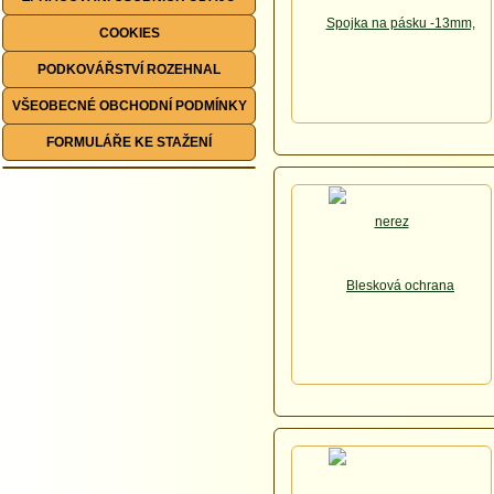
COOKIES
PODKOVÁŘSTVÍ ROZEHNAL
VŠEOBECNÉ OBCHODNÍ PODMÍNKY
FORMULÁŘE KE STAŽENÍ