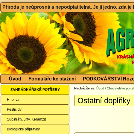
Příroda je neúprosná a nepodplatitelná. Je jí jedno, zda je
Úvod
Formuláře ke stažení
PODKOVÁŘSTVÍ Roze
Nacházíte se:
Úvod
/
Chovatelské potře
ZAHRÁDKÁŘSKÉ POTŘEBY
Ostatní doplňky
Hnojiva
Pesticidy
Substráty, Jiffy, Keramzit
Biologické přípravky