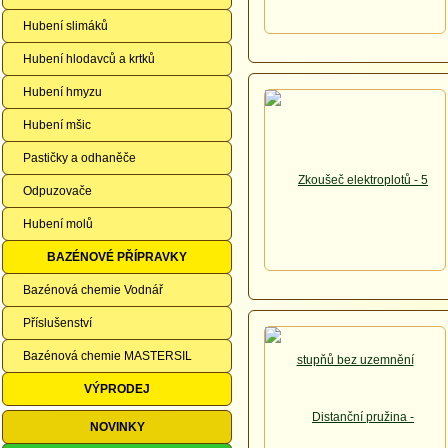
Hubení slimáků
Hubení hlodavců a krtků
Hubení hmyzu
Hubení mšic
Pastičky a odhaněče
Odpuzovače
Hubení molů
BAZÉNOVÉ PŘÍPRAVKY
Bazénová chemie Vodnář
Příslušenství
Bazénová chemie MASTERSIL
VÝPRODEJ
NOVINKY