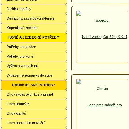
Jezírka doplňky
Demižony, zavařovací sklenice
Kapénková závlaha
KONĚ A JEZDECKÉ POTŘEBY
Potřeby pro jezdce
Potřeby pro koně
Výživa a zdraví koní
Vybavení a pomůcky do stáje
CHOVATELSKÉ POTŘEBY
Chov skotu, ovcí, koz a prasat
Chov drůbeže
Chov králíků
Chov domácích mazlíčků