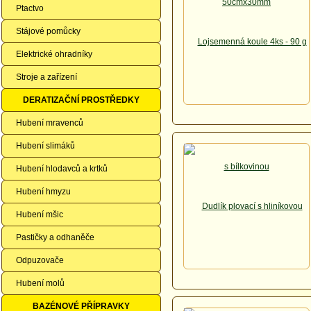
Ptactvo
Stájové pomůcky
Elektrické ohradníky
Stroje a zařízení
DERATIZAČNÍ PROSTŘEDKY
Hubení mravenců
Hubení slimáků
Hubení hlodavců a krtků
Hubení hmyzu
Hubení mšic
Pastičky a odhaněče
Odpuzovače
Hubení molů
BAZÉNOVÉ PŘÍPRAVKY