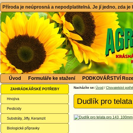
Příroda je neúprosná a nepodplatitelná. Je jí jedno, zda je
Úvod
Formuláře ke stažení
PODKOVÁŘSTVÍ Roze
Nacházíte se:
Úvod
/
Chovatelské potře
ZAHRÁDKÁŘSKÉ POTŘEBY
Hnojiva
Dudlík pro telat
Pesticidy
Substráty, Jiffy, Keramzit
Biologické přípravky