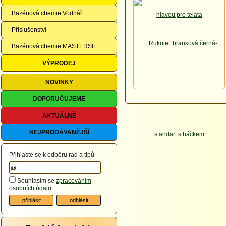
Bazénová chemie Vodnář
Příslušenství
Bazénová chemie MASTERSIL
VÝPRODEJ
NOVINKY
DOPORUČUJEME
AKTUÁLNĚ
NEJPRODÁVANĚJŠÍ
Přihlaste se k odběru rad a tipů
Souhlasím se
zpracováním
osobních údajů