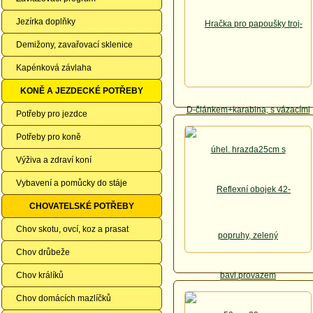
Jezírka doplňky
Demižony, zavařovací sklenice
Kapénková závlaha
KONĚ A JEZDECKÉ POTŘEBY
Potřeby pro jezdce
Potřeby pro koně
Výživa a zdraví koní
Vybavení a pomůcky do stáje
CHOVATELSKÉ POTŘEBY
Chov skotu, ovcí, koz a prasat
Chov drůbeže
Chov králíků
Chov domácích mazlíčků