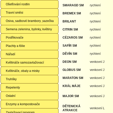
Ošetřování rostlin
SMARAGD SM
rychlení
Travní směsi
BREMEX
SM
rychlení
Osiva, sadbové brambory ,sazečka
BRILANT
rychlení
Semena zelenina, bylinky, květiny
CITRIN
SM
rychlení
Postřikovače
CÉZAROS SM
rychlení
SAFÍR SM
rychlení
Plachty a fólie
DĚVÍN SM
rychlení
Nářadí
DEON SM
venkovní J
Květináče samozavlažovací
GLOBUS SM
venkovní J
Květináče, obaly a misky
MARATON SM
venkovní J
Truhlíky
KRÁL MÁJE
venkovní J
Repelenty
Ostatní
MAJOR
SM
venkovní J
Enzymy a kompostovače
DĚTENICKÁ
venkovní L
ATRAKCE
Zavlažovací program