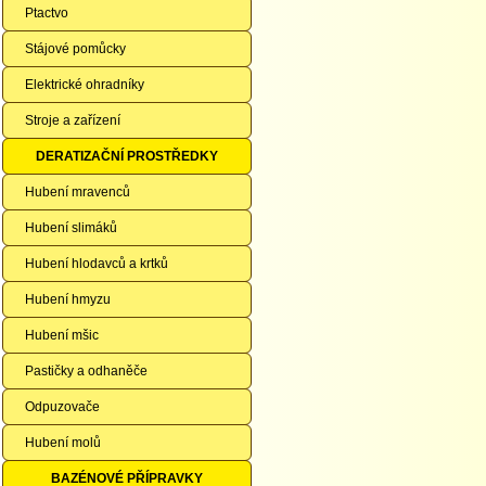
Ptactvo
Stájové pomůcky
Elektrické ohradníky
Stroje a zařízení
DERATIZAČNÍ PROSTŘEDKY
Hubení mravenců
Hubení slimáků
Hubení hlodavců a krtků
Hubení hmyzu
Hubení mšic
Pastičky a odhaněče
Odpuzovače
Hubení molů
BAZÉNOVÉ PŘÍPRAVKY