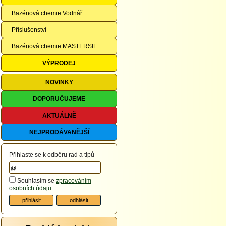
Bazénová chemie Vodnář
Příslušenství
Bazénová chemie MASTERSIL
VÝPRODEJ
NOVINKY
DOPORUČUJEME
AKTUÁLNĚ
NEJPRODÁVANĚJŠÍ
Přihlaste se k odběru rad a tipů
Souhlasím se
zpracováním
osobních údajů