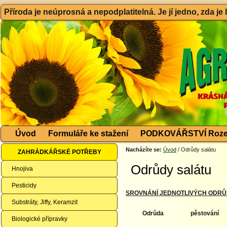
Příroda je neúprosná a nepodplatitelná. Je jí jedno, zda je
Úvod
Formuláře ke stažení
PODKOVÁŘSTVÍ Roze
Nacházíte se:
Úvod
/ Odrůdy salátu
ZAHRÁDKÁŘSKÉ POTŘEBY
Odrůdy salátu
Hnojiva
Pesticidy
SROVNÁNÍ JEDNOTLIVÝCH ODR
Substráty, Jiffy, Keramzit
Odrůda
pěstování
Biologické přípravky