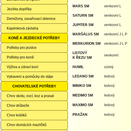
MARS SM
venkovní L
Jezírka doplňky
SATURN SM
venkovní L
Demižony, zavařovací sklenice
JUPITER SM
venkovní L
Kapénková závlaha
MARŠÁLUS
SM
venkovní J L P
KONĚ A JEZDECKÉ POTŘEBY
MERKURION
SM
venkovní J L P
Potřeby pro jezdce
LISTOVÝ
venkovní
Potřeby pro koně
K ŘEZU SM
Výživa a zdraví koní
HUMIL
ozimý
LEDANO
SM
ledový
Vybavení a pomůcky do stáje
MINIKO SM
ledový
CHOVATELSKÉ POTŘEBY
MEDIMO
SM
ledový
Chov skotu, ovcí, koz a prasat
MAXIMO SM
ledový
Chov drůbeže
PRAŽAN
ledový
Chov králíků
Chov domácích mazlíčků